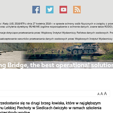
o i Rady (UE) 2016/679 z dnia 27 kwietnia 2016 r. w sprawie ochrony osób fizycznych w związku z 
Świat
Społeczność
Sport
Historia
Galerie
Wideo
ENGLI
oraz uchylenia dyrektywy 95/46/WE (ogólne rozporządzenie o ochronie danych, zwane także RODO).
acje dotyczące przetwarzania przez Wojskowy Instytut Wydawniczy Państwa danych osobowych. Pro
zaakceptowanie warunków przetwarzania danych osobowych przez Wojskowych Instytut Wydawniczy
A
A
A
rzedostanie się na drugi brzeg łowiska, które w najgłębszym
onu Lekkiej Piechoty w Siedlcach ćwiczyło w ramach szkolenia
przeszkody wodne.