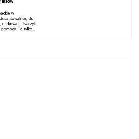
rialsów
wackie w
desantowali się do
nurkowali i ćwiczyli
 pomocy. To tylko...