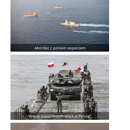
Abordaż z polskim wsparciem
Więcej sojuszniczych wojsk w Polsce?