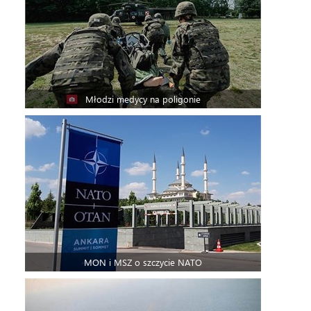
Młodzi medycy na poligonie
MON i MSZ o szczycie NATO