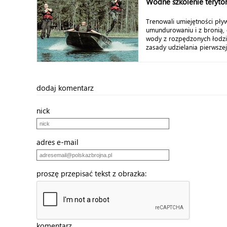
Wodne szkolenie teryto
Trenowali umiejętności pły
umundurowaniu i z bronią, 
wody z rozpędzonych łodzi, 
zasady udzielania pierwszej
dodaj komentarz
nick
adres e-mail
proszę przepisać tekst z obrazka:
komentarz