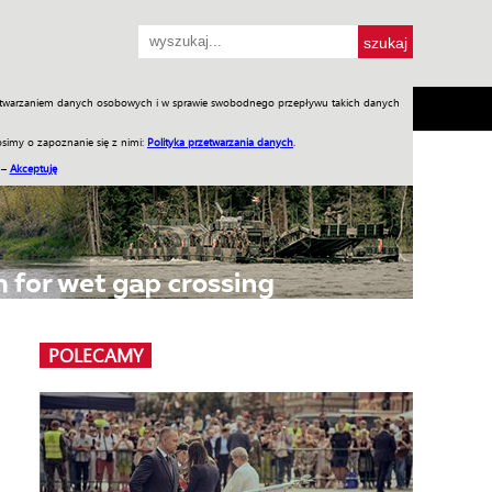
przetwarzaniem danych osobowych i w sprawie swobodnego przepływu takich danych
SH
SKLEP
Jednodniówki
Praca w WIW
simy o zapoznanie się z nimi:
Polityka przetwarzania danych
.
 –
Akceptuję
POLECAMY