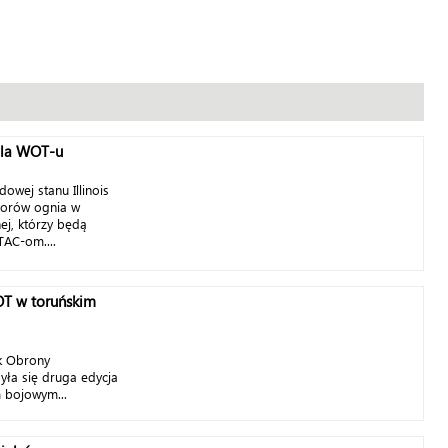
dla WOT-u
dowej stanu Illinois
torów ognia w
ej, którzy będą
TAC-om....
OT w toruńskim
k Obrony
yła się druga edycja
 bojowym...