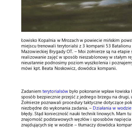
Łowisko Kopalnia w Mrozach w powiecie mińskim powst
miejscu trenowali terytorialsi z 3 kompanii 53 Batalionu
Mazowieckiej Brygady OT. – Moi żołnierze są na etapie
realizowanie zajęć w sposób nieszablonowy w stałym rej
nieustannie podnosimy poziom wyszkolenia i poznajemy
mówi kpt. Beata Noskowicz, dowódca kompanii.
Zadaniem
terytorialsów
było pokonanie wpław łowiska K
sposób bezpiecznie przejść z jednego brzegu na drugi, u
Żołnierze poznawali procedury taktyczne dotyczące po
niezbędne do wykonania zadania. –
Działania w wodzie
błędy. Stąd konieczność nauki technik linowych. Mam tu 
znajomość podstawowych węzłów i sposobów napięcia lin
znajdujących się w wodzie – tłumaczy dowódca kompani