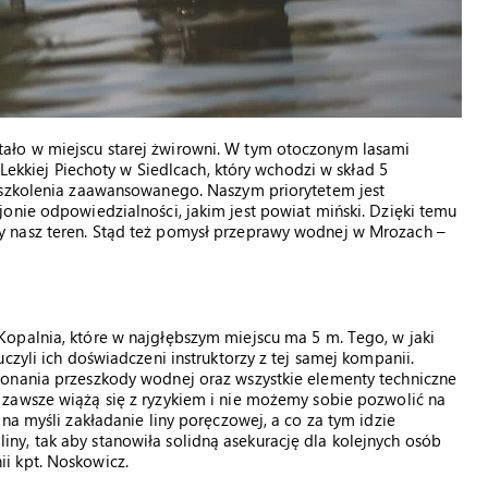
ało w miejscu starej żwirowni. W tym otoczonym lasami
 Lekkiej Piechoty w Siedlcach, który wchodzi w skład 5
 szkolenia zaawansowanego. Naszym priorytetem jest
onie odpowiedzialności, jakim jest powiat miński. Dzięki temu
 nasz teren. Stąd też pomysł przeprawy wodnej w Mrozach –
opalnia, które w najgłębszym miejscu ma 5 m. Tego, w jaki
czyli ich doświadczeni instruktorzy z tej samej kompanii.
konania przeszkody wodnej oraz wszystkie elementy techniczne
zawsze wiążą się z ryzykiem i nie możemy sobie pozwolić na
na myśli zakładanie liny poręczowej, a co za tym idzie
y, tak aby stanowiła solidną asekurację dla kolejnych osób
i kpt. Noskowicz.