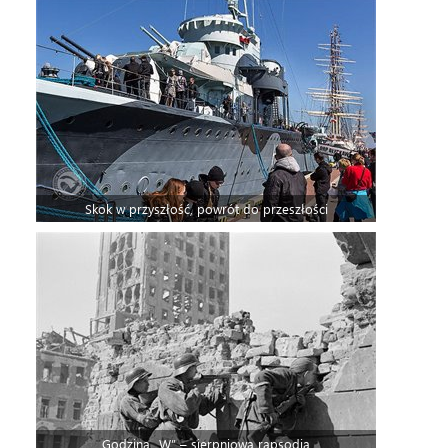
Skok w przyszłość, powrót do przeszłości
Godzina „W” – sierpniowa rapsodia