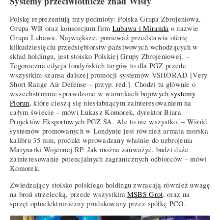
Systemy przeciwlotnicze znad Wisły
Polskę reprezentują trzy podmioty: Polska Grupa Zbrojeniowa,
Grupa WB oraz konsorcjum firm
Lubawa i Miranda
o nazwie
Grupa Lubawa. Największe, ponieważ przedstawia ofertę
kilkudziesięciu przedsiębiorstw państwowych wchodzących w
skład holdingu, jest stoisko Polskiej Grupy Zbrojeniowej. –
Tegoroczna edycja londyńskich targów to dla PGZ przede
wszystkim szansa dalszej promocji systemów VSHORAD [Very
Short Range Air Defense – przyp. red.]. Chodzi tu głównie o
wszechstronnie sprawdzone w warunkach bojowych
systemy
Piorun
, które cieszą się niesłabnącym zainteresowaniem na
całym świecie – mówi Łukasz Komorek, dyrektor Biura
Projektów Eksportowych PGZ SA. Ale to nie wszystko. – Wśród
systemów promowanych w Londynie jest również armata morska
kalibru 35 mm, produkt wprowadzany właśnie do uzbrojenia
Marynarki Wojennej RP. Jak można zauważyć, budzi duże
zainteresowanie potencjalnych zagranicznych odbiorców – mówi
Komorek.
Zwiedzający stoisko polskiego holdingu zwracają również uwagę
na broń strzelecką, przede wszystkim
MSBS Grot
, oraz na
sprzęt optoelektroniczny produkowany przez spółkę PCO.