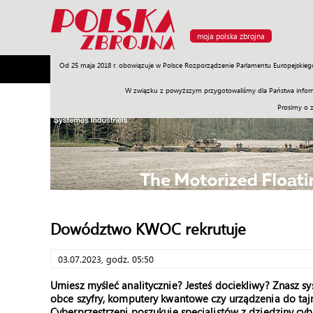
moja polska zbrojna
Od 25 maja 2018 r. obowiązuje w Polsce Rozporządzenie Parlamentu Europejskieg
Armia
Poligon
Sprzęt
Misje
Polityka
Prawo
W związku z powyższym przygotowaliśmy dla Państwa inform
Prosimy o 
Dowództwo KWOC rekrutuje
03.07.2023, godz. 05:50
Umiesz myśleć analitycznie? Jesteś dociekliwy? Znasz s
obce szyfry, komputery kwantowe czy urządzenia do t
Cyberprzestrzeni poszukuje specjalistów z dziedziny cyb