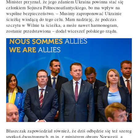
Minister przyznał, że jego zdaniem Ukraina powinna stać się
członkiem Sojuszu Północnoatlantyckiego, bo ma wpływ na
wspólne bezpieczeństwo. – Musimy zaproponować Ukrainie
ścieżkę wiodącą do tego celu. Mam nadzieję, że podczas
szczytu w Wilnie ta ścieżka, a może nawet harmonogram,
zostanie przedstawiona – dodał wiceszef polskiego rządu.
Błaszczak zapowiedział również, że dziś odbędzie się też szereg
spotkań dwustronnych, m.in. z ministrem obrony Norwegii, a