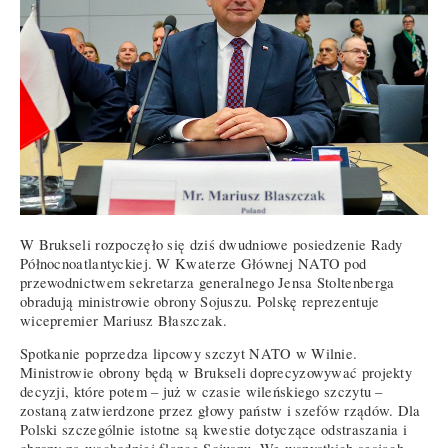
W Brukseli rozpoczęło się dziś dwudniowe posiedzenie Rady
Północnoatlantyckiej. W Kwaterze Głównej NATO pod
przewodnictwem sekretarza generalnego Jensa Stoltenberga
obradują ministrowie obrony Sojuszu. Polskę reprezentuje
wicepremier Mariusz Błaszczak.
Spotkanie poprzedza lipcowy szczyt NATO w Wilnie.
Ministrowie obrony będą w Brukseli doprecyzowywać projekty
decyzji, które potem – już w czasie wileńskiego szczytu –
zostaną zatwierdzone przez głowy państw i szefów rządów. Dla
Polski szczególnie istotne są kwestie dotyczące odstraszania i