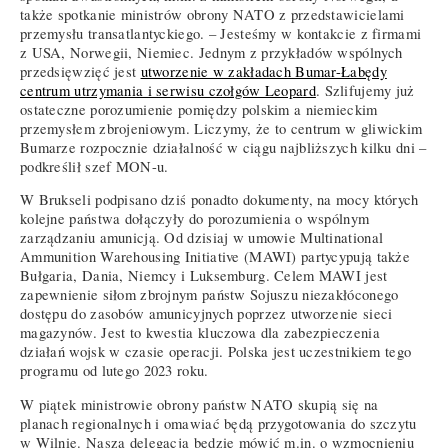
także spotkanie ministrów obrony NATO z przedstawicielami
przemysłu transatlantyckiego. – Jesteśmy w kontakcie z firmami
z USA, Norwegii, Niemiec. Jednym z przykładów wspólnych
przedsięwzięć jest
utworzenie w zakładach Bumar-Łabędy
centrum utrzymania i serwisu czołgów Leopard
. Szlifujemy już
ostateczne porozumienie pomiędzy polskim a niemieckim
przemysłem zbrojeniowym. Liczymy, że to centrum w gliwickim
Bumarze rozpocznie działalność w ciągu najbliższych kilku dni –
podkreślił szef MON-u.
W Brukseli podpisano dziś ponadto dokumenty, na mocy których
kolejne państwa dołączyły do porozumienia o wspólnym
zarządzaniu amunicją. Od dzisiaj w umowie Multinational
Ammunition Warehousing Initiative (MAWI) partycypują także
Bułgaria, Dania, Niemcy i Luksemburg. Celem MAWI jest
zapewnienie siłom zbrojnym państw Sojuszu niezakłóconego
dostępu do zasobów amunicyjnych poprzez utworzenie sieci
magazynów. Jest to kwestia kluczowa dla zabezpieczenia
działań wojsk w czasie operacji. Polska jest uczestnikiem tego
programu od lutego 2023 roku.
W piątek ministrowie obrony państw NATO skupią się na
planach regionalnych i omawiać będą przygotowania do szczytu
w Wilnie. Nasza delegacja będzie mówić m.in. o wzmocnieniu