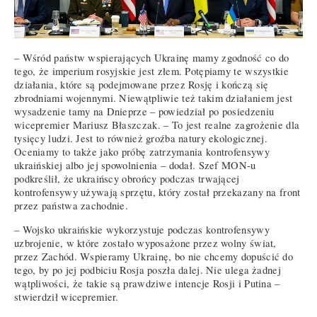
– Wśród państw wspierających Ukrainę mamy zgodność co do
tego, że imperium rosyjskie jest złem. Potępiamy te wszystkie
działania, które są podejmowane przez Rosję i kończą się
zbrodniami wojennymi. Niewątpliwie też takim działaniem jest
wysadzenie tamy na Dnieprze – powiedział po posiedzeniu
wicepremier Mariusz Błaszczak. – To jest realne zagrożenie dla
tysięcy ludzi. Jest to również groźba natury ekologicznej.
Oceniamy to także jako próbę zatrzymania kontrofensywy
ukraińskiej albo jej spowolnienia – dodał. Szef MON-u
podkreślił, że ukraińscy obrońcy podczas trwającej
kontrofensywy używają sprzętu, który został przekazany na front
przez państwa zachodnie.
– Wojsko ukraińskie wykorzystuje podczas kontrofensywy
uzbrojenie, w które zostało wyposażone przez wolny świat,
przez Zachód. Wspieramy Ukrainę, bo nie chcemy dopuścić do
tego, by po jej podbiciu Rosja poszła dalej. Nie ulega żadnej
wątpliwości, że takie są prawdziwe intencje Rosji i Putina –
stwierdził wicepremier.