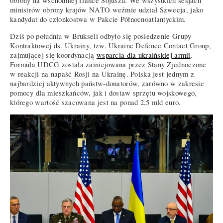
obrony na wschodniej flance Sojuszu. We wszystkich sesjach
ministrów obrony krajów NATO weźmie udział Szwecja, jako
kandydat do członkostwa w Pakcie Północnoatlantyckim.
Dziś po południu w Brukseli odbyło się posiedzenie Grupy
Kontraktowej ds. Ukrainy, tzw. Ukraine Defence Contact Group,
zajmującej się koordynacją
wsparcia dla ukraińskiej armii
.
Formuła UDCG została zainicjowana przez Stany Zjednoczone
w reakcji na napaść Rosji na Ukrainę. Polska jest jednym z
najbardziej aktywnych państw-donatorów, zarówno w zakresie
pomocy dla mieszkańców, jak i dostaw sprzętu wojskowego,
którego wartość szacowana jest na ponad 2,5 mld euro.