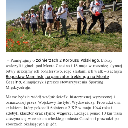
– Pamiętajmy o
żołnierzach 2 Korpusu Polskiego
, którzy
walczyli i ginęli pod Monte Cassino i 18 maja w rocznicę słynnej
bitwy uczcijmy ich bohaterstwo, idąc śladami ich walk – zachęca
Bogusław Mamiński, organizator trekkingu na Monte
Cassino
, olimpijczyk i prezes stowarzyszenia Sporting
Międzyzdroje.
Marsz będzie wiódł wzdłuż ścieżki historycznej wytyczonej i
oznaczonej przez Wojskowy Instytut Wydawniczy. Prowadzi ona
szlakiem, który pokonali żołnierze 2 KP w maju 1944 roku i
zdobyli klasztor oraz słynne wzgórze
. Licząca ponad 10 km trasa
zaczyna się w centrum włoskiego miasta Cassino i prowadzi po
zboczach okalających je gór.