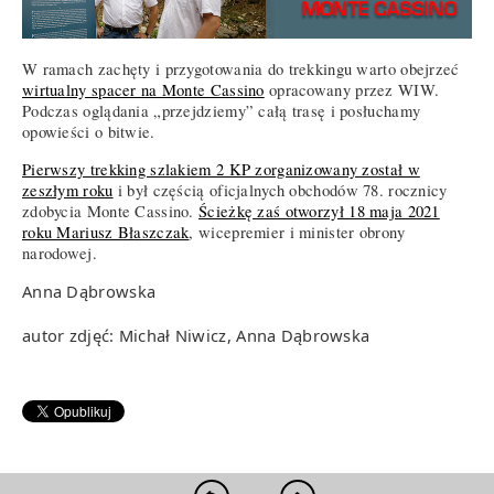
W ramach zachęty i przygotowania do trekkingu warto obejrzeć
wirtualny spacer na Monte Cassino
opracowany przez WIW.
Podczas oglądania „przejdziemy” całą trasę i posłuchamy
opowieści o bitwie.
Pierwszy trekking szlakiem 2 KP zorganizowany został w
zeszłym roku
i był częścią oficjalnych obchodów 78. rocznicy
zdobycia Monte Cassino.
Ścieżkę zaś otworzył 18 maja 2021
roku Mariusz Błaszczak
, wicepremier i minister obrony
narodowej.
Anna Dąbrowska
autor zdjęć: Michał Niwicz, Anna Dąbrowska