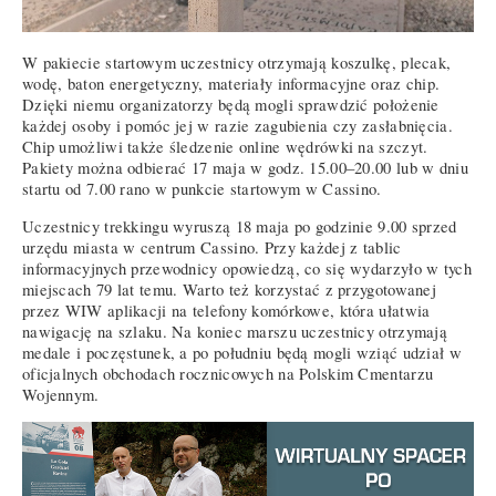
W pakiecie startowym uczestnicy otrzymają koszulkę, plecak,
wodę, baton energetyczny, materiały informacyjne oraz chip.
Dzięki niemu organizatorzy będą mogli sprawdzić położenie
każdej osoby i pomóc jej w razie zagubienia czy zasłabnięcia.
Chip umożliwi także śledzenie online wędrówki na szczyt.
Pakiety można odbierać 17 maja w godz. 15.00–20.00 lub w dniu
startu od 7.00 rano w punkcie startowym w Cassino.
Uczestnicy trekkingu wyruszą 18 maja po godzinie 9.00 sprzed
urzędu miasta w centrum Cassino. Przy każdej z tablic
informacyjnych przewodnicy opowiedzą, co się wydarzyło w tych
miejscach 79 lat temu. Warto też korzystać z przygotowanej
przez WIW aplikacji na telefony komórkowe, która ułatwia
nawigację na szlaku. Na koniec marszu uczestnicy otrzymają
medale i poczęstunek, a po południu będą mogli wziąć udział w
oficjalnych obchodach rocznicowych na Polskim Cmentarzu
Wojennym.