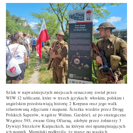
Szlak w najważniejszych miejscach oznaczony został przez
WIW 12 tablicami, które w trzech językach: włoskim, polskim i
angielskim przedstawiają historię 2 Korpusu oraz jego walk
zilustrowaną zdjęciami i mapami. Ścieżka wiedzie przez Drogę
Polskich Saperów, wzgórze Widmo, Gardziel, aż po strategiczne
Wzgórze 593, zwane Górą Ofiarną, zdobyte przez żołnierzy 3
Dywizji Strzelców Karpackich, na którym stoi upamiętniających
ich pomnik. Mamiński podkreśla, że marsz po wąskich