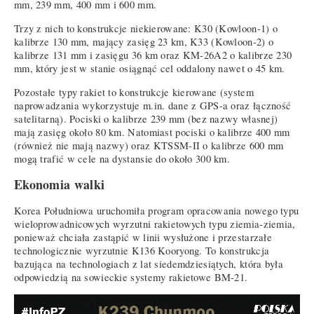
mm, 239 mm, 400 mm i 600 mm.
Trzy z nich to konstrukcje niekierowane: K30 (Kowloon-1) o
kalibrze 130 mm, mający zasięg 23 km, K33 (Kowloon-2) o
kalibrze 131 mm i zasięgu 36 km oraz KM-26A2 o kalibrze 230
mm, który jest w stanie osiągnąć cel oddalony nawet o 45 km.
Pozostałe typy rakiet to konstrukcje kierowane (system
naprowadzania wykorzystuje m.in. dane z GPS-a oraz łączność
satelitarną). Pociski o kalibrze 239 mm (bez nazwy własnej)
mają zasięg około 80 km. Natomiast pociski o kalibrze 400 mm
(również nie mają nazwy) oraz KTSSM-II o kalibrze 600 mm
mogą trafić w cele na dystansie do około 300 km.
Ekonomia walki
Korea Południowa uruchomiła program opracowania nowego typu
wieloprowadnicowych wyrzutni rakietowych typu ziemia-ziemia,
ponieważ chciała zastąpić w linii wysłużone i przestarzałe
technologicznie wyrzutnie K136 Kooryong. To konstrukcja
bazująca na technologiach z lat siedemdziesiątych, która była
odpowiedzią na sowieckie systemy rakietowe BM-21.