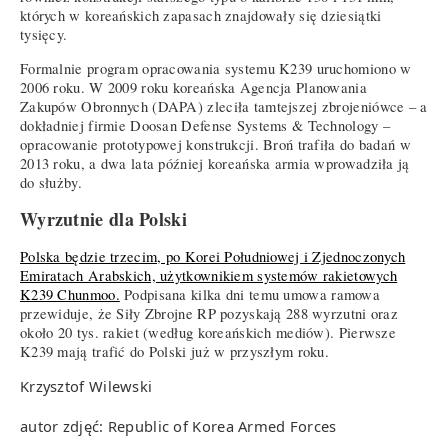
których w koreańskich zapasach znajdowały się dziesiątki
tysięcy.
Formalnie program opracowania systemu K239 uruchomiono w
2006 roku. W 2009 roku koreańska Agencja Planowania
Zakupów Obronnych (DAPA) zleciła tamtejszej zbrojeniówce – a
dokładniej firmie Doosan Defense Systems & Technology –
opracowanie prototypowej konstrukcji. Broń trafiła do badań w
2013 roku, a dwa lata później koreańska armia wprowadziła ją
do służby.
Wyrzutnie dla Polski
Polska będzie trzecim, po Korei Południowej i Zjednoczonych
Emiratach Arabskich, użytkownikiem systemów rakietowych
K239 Chunmoo.
Podpisana kilka dni temu umowa ramowa
przewiduje, że Siły Zbrojne RP pozyskają 288 wyrzutni oraz
około 20 tys. rakiet (według koreańskich mediów). Pierwsze
K239 mają trafić do Polski już w przyszłym roku.
Krzysztof Wilewski
autor zdjęć: Republic of Korea Armed Forces