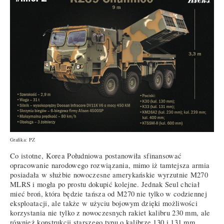
Grafika: PZ
Co istotne, Korea Południowa postanowiła sfinansować
opracowanie narodowego rozwiązania, mimo iż tamtejsza armia
posiadała w służbie nowoczesne amerykańskie wyrzutnie M270
MLRS i mogła po prostu dokupić kolejne. Jednak Seul chciał
mieć broń, która będzie tańsza od M270 nie tylko w codziennej
eksploatacji, ale także w użyciu bojowym dzięki możliwości
korzystania nie tylko z nowoczesnych rakiet kalibru 230 mm, ale
również konstrukcji starszego typu o kalibrze 130 i 131 mm,