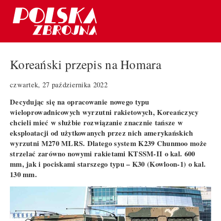
Koreański przepis na Homara
czwartek, 27 października 2022
Decydując się na opracowanie nowego typu
wieloprowadnicowych wyrzutni rakietowych, Koreańczycy
chcieli mieć w służbie rozwiązanie znacznie tańsze w
eksploatacji od użytkowanych przez nich amerykańskich
wyrzutni M270 MLRS. Dlatego system K239 Chunmoo może
strzelać zarówno nowymi rakietami KTSSM-II o kal. 600
mm, jak i pociskami starszego typu – K30 (Kowloon-1) o kal.
130 mm.