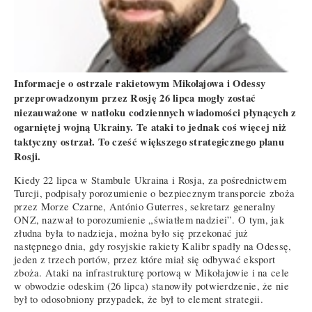
Informacje o ostrzale rakietowym Mikołajowa i Odessy
przeprowadzonym przez Rosję 26 lipca mogły zostać
niezauważone w natłoku codziennych wiadomości płynących z
ogarniętej wojną Ukrainy. Te ataki to jednak coś więcej niż
taktyczny ostrzał. To cześć większego strategicznego planu
Rosji.
Kiedy 22 lipca w Stambule Ukraina i Rosja, za pośrednictwem
Turcji, podpisały porozumienie o bezpiecznym transporcie zboża
przez Morze Czarne, António Guterres, sekretarz generalny
ONZ, nazwał to porozumienie „światłem nadziei”. O tym, jak
złudna była to nadzieja, można było się przekonać już
następnego dnia, gdy rosyjskie rakiety Kalibr spadły na Odessę,
jeden z trzech portów, przez które miał się odbywać eksport
zboża. Ataki na infrastrukturę portową w Mikołajowie i na cele
w obwodzie odeskim (26 lipca) stanowiły potwierdzenie, że nie
był to odosobniony przypadek, że był to element strategii.