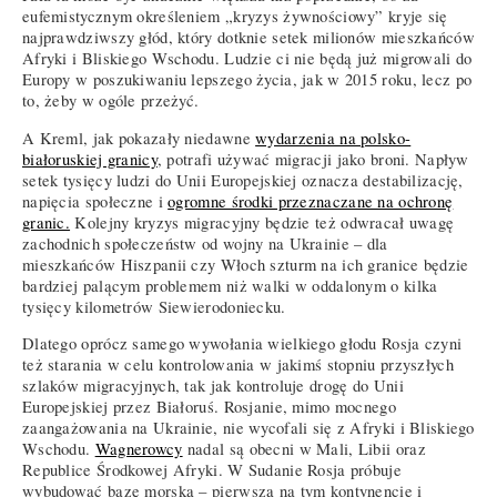
eufemistycznym określeniem „kryzys żywnościowy” kryje się
najprawdziwszy głód, który dotknie setek milionów mieszkańców
Afryki i Bliskiego Wschodu. Ludzie ci nie będą już migrowali do
Europy w poszukiwaniu lepszego życia, jak w 2015 roku, lecz po
to, żeby w ogóle przeżyć.
A Kreml, jak pokazały niedawne
wydarzenia na polsko-
białoruskiej granicy
, potrafi używać migracji jako broni. Napływ
setek tysięcy ludzi do Unii Europejskiej oznacza destabilizację,
napięcia społeczne i
ogromne środki przeznaczane na ochronę
granic.
Kolejny kryzys migracyjny będzie też odwracał uwagę
zachodnich społeczeństw od wojny na Ukrainie – dla
mieszkańców Hiszpanii czy Włoch szturm na ich granice będzie
bardziej palącym problemem niż walki w oddalonym o kilka
tysięcy kilometrów Siewierodoniecku.
Dlatego oprócz samego wywołania wielkiego głodu Rosja czyni
też starania w celu kontrolowania w jakimś stopniu przyszłych
szlaków migracyjnych, tak jak kontroluje drogę do Unii
Europejskiej przez Białoruś. Rosjanie, mimo mocnego
zaangażowania na Ukrainie, nie wycofali się z Afryki i Bliskiego
Wschodu.
Wagnerowcy
nadal są obecni w Mali, Libii oraz
Republice Środkowej Afryki. W Sudanie Rosja próbuje
wybudować bazę morską – pierwszą na tym kontynencie i