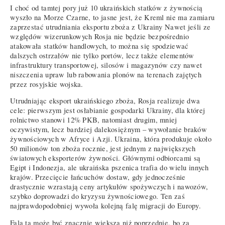
I choć od tamtej pory już 10 ukraińskich statków z żywnością
wyszło na Morze Czarne, to jasne jest, że Kreml nie ma zamiaru
zaprzestać utrudniania eksportu zboża z Ukrainy Nawet jeśli ze
względów wizerunkowych Rosja nie będzie bezpośrednio
atakowała statków handlowych, to można się spodziewać
dalszych ostrzałów nie tylko portów, lecz także elementów
infrastruktury transportowej, silosów i magazynów czy nawet
niszczenia upraw lub rabowania plonów na terenach zajętych
przez rosyjskie wojska.
Utrudniając eksport ukraińskiego zboża, Rosja realizuje dwa
cele: pierwszym jest osłabianie gospodarki Ukrainy, dla której
rolnictwo stanowi 12% PKB, natomiast drugim, mniej
oczywistym, lecz bardziej dalekosiężnym – wywołanie braków
żywnościowych w Afryce i Azji. Ukraina, która produkuje około
50 milionów ton zboża rocznie, jest jednym z największych
światowych eksporterów żywności. Głównymi odbiorcami są
Egipt i Indonezja, ale ukraińska pszenica trafia do wielu innych
krajów. Przecięcie łańcuchów dostaw, gdy jednocześnie
drastycznie wzrastają ceny artykułów spożywczych i nawozów,
szybko doprowadzi do kryzysu żywnościowego. Ten zaś
najprawdopodobniej wywoła kolejną falę migracji do Europy.
Fala ta może być znacznie większa niż poprzednie, bo za