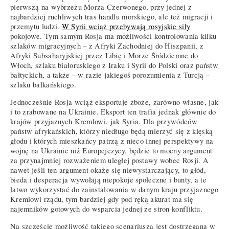
pierwszą na wybrzeżu Morza Czerwonego, przy jednej z
najbardziej ruchliwych tras handlu morskiego, ale też migracji i
przemytu ludzi.
W Syrii wciąż przebywają rosyjskie siły
pokojowe. Tym samym Rosja ma możliwości kontrolowania kilku
szlaków migracyjnych – z Afryki Zachodniej do Hiszpanii, z
Afryki Subsaharyjskiej przez Libię i Morze Śródziemne do
Włoch, szlaku białoruskiego z Iraku i Syrii do Polski oraz państw
bałtyckich, a także – w razie jakiegoś porozumienia z Turcją –
szlaku bałkańskiego.
Jednocześnie Rosja wciąż eksportuje zboże, zarówno własne, jak
i to zrabowane na Ukrainie. Eksport ten trafia jednak głównie do
krajów przyjaznych Kremlowi, jak Syria. Dla przywódców
państw afrykańskich, którzy niedługo będą mierzyć się z klęską
głodu i których mieszkańcy patrzą z nieco innej perspektywy na
wojnę na Ukrainie niż Europejczycy, będzie to mocny argument
za przynajmniej rozważeniem uległej postawy wobec Rosji. A
nawet jeśli ten argument okaże się niewystarczający, to głód,
bieda i desperacja wywołają niepokoje społeczne i bunty, a te
łatwo wykorzystać do zainstalowania w danym kraju przyjaznego
Kremlowi rządu, tym bardziej gdy pod ręką akurat ma się
najemników gotowych do wsparcia jednej ze stron konfliktu.
Na szczęście możliwość takiego scenariusza jest dostrzegana w