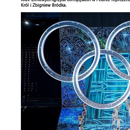
Król i Zbigniew Bródka.