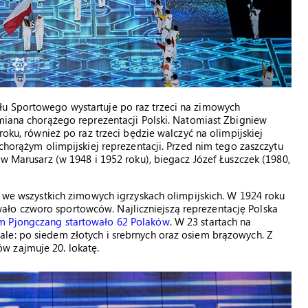
łu Sportowego wystartuje po raz trzeci na zimowych
 miana chorążego reprezentacji Polski. Natomiast Zbigniew
roku, również po raz trzeci będzie walczyć na olimpijskiej
 chorążym olimpijskiej reprezentacji. Przed nim tego zaszczytu
aw Marusarz (w 1948 i 1952 roku), biegacz Józef Łuszczek (1980,
a we wszystkich zimowych igrzyskach olimpijskich. W 1924 roku
ło czworo sportowców. Najliczniejszą reprezentację Polska
 Pjongczang startowało 62 Polaków
. W 23 startach na
le: po siedem złotych i srebrnych oraz osiem brązowych. Z
w zajmuje 20. lokatę.