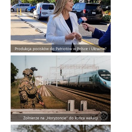
Produkcja pocisków do Patriotów w Polsce i Ukrainie?
Żołnierze na „Horyzoncie” do końca wakacji