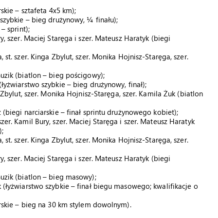
rskie – sztafeta 4x5 km);
 szybkie – bieg drużynowy, ¼ finału);
– sprint);
ry, szer. Maciej Staręga i szer. Mateusz Haratyk (biegi
 st. szer. Kinga Zbylut, szer. Monika Hojnisz-Staręga, szer.
Guzik (biatlon – bieg pościgowy);
(łyżwiarstwo szybkie – bieg drużynowy, finał);
a Zbylut, szer. Monika Hojnisz-Staręga, szer. Kamila Żuk (biatlon
 (biegi narciarskie – finał sprintu drużynowego kobiet);
zer. Kamil Bury, szer. Maciej Staręga i szer. Mateusz Haratyk
;
 st. szer. Kinga Zbylut, szer. Monika Hojnisz-Staręga, szer.
ry, szer. Maciej Staręga i szer. Mateusz Haratyk (biegi
Guzik (biatlon – bieg masowy);
k (łyżwiarstwo szybkie – finał biegu masowego; kwalifikacje o
iarskie – bieg na 30 km stylem dowolnym).