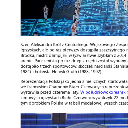
Szer. Aleksandra Król z Centralnego Wojskowego Zespo
igrzyskach, ale po raz pierwszy dostąpiła zaszczytnego
Bródka, mistrz olimpijski w łyżwiarstwie szybkim z 2014 
arenie. Panczenista po raz drugi z rzędu został wybrany
dostąpiło trzech sportowców: skoczek narciarski Stanisł
1984) i hokeista Henryk Gruth (1988, 1992).
Reprezentacja Polski jako jedna z nielicznych startował
we francuskim Chamonix Biało-Czerwonych reprezentowa
wystawiła przed czterema laty.
W południowokoreańskim
zimowych igrzyskach Biało-Czerwoni wywalczyli 22 meda
tym dorobkiem Polska w tabeli medalowej wszech czasó