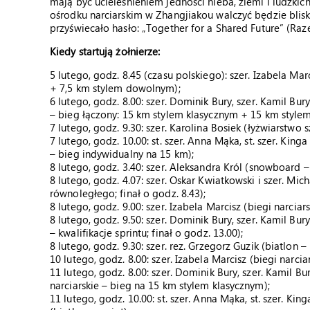
mają być ucieleśnieniem jedności nieba, ziemi i ludzkic
ośrodku narciarskim w Zhangjiakou walczyć będzie blis
przyświecało hasło: „Together for a Shared Future” (Raz
Kiedy startują żołnierze:
5 lutego, godz. 8.45 (czasu polskiego): szer. Izabela Mar
+ 7,5 km stylem dowolnym);
6 lutego, godz. 8.00: szer. Dominik Bury, szer. Kamil Bury
– bieg łączony: 15 km stylem klasycznym + 15 km styl
7 lutego, godz. 9.30: szer. Karolina Bosiek (łyżwiarstwo 
7 lutego, godz. 10.00: st. szer. Anna Mąka, st. szer. King
– bieg indywidualny na 15 km);
8 lutego, godz. 3.40: szer. Aleksandra Król (snowboard –
8 lutego, godz. 4.07: szer. Oskar Kwiatkowski i szer. M
równoległego; finał o godz. 8.43);
8 lutego, godz. 9.00: szer. Izabela Marcisz (biegi narciars
8 lutego, godz. 9.50: szer. Dominik Bury, szer. Kamil Bury
– kwalifikacje sprintu; finał o godz. 13.00);
8 lutego, godz. 9.30: szer. rez. Grzegorz Guzik (biatlon 
10 lutego, godz. 8.00: szer. Izabela Marcisz (biegi narci
11 lutego, godz. 8.00: szer. Dominik Bury, szer. Kamil Bu
narciarskie – bieg na 15 km stylem klasycznym);
11 lutego, godz. 10.00: st. szer. Anna Mąka, st. szer. Kin