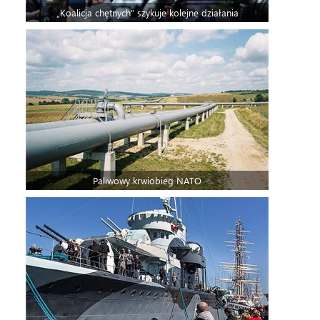
„Koalicja chętnych” szykuje kolejne działania
Paliwowy krwiobieg NATO