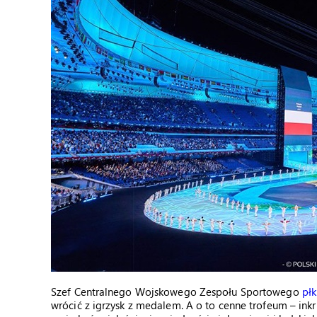
Szef Centralnego Wojskowego Zespołu Sportowego
pł
wrócić z igrzysk z medalem. A o to cenne trofeum – ink