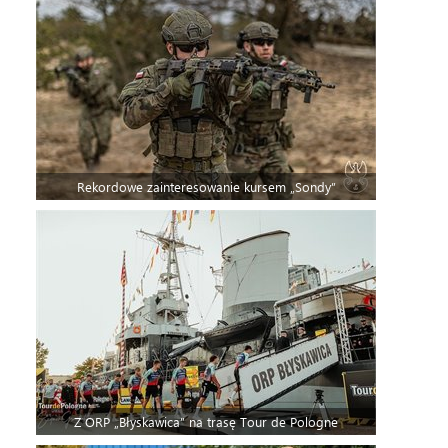
Rekordowe zainteresowanie kursem „Sondy”
Z ORP „Błyskawica” na trasę Tour de Pologne