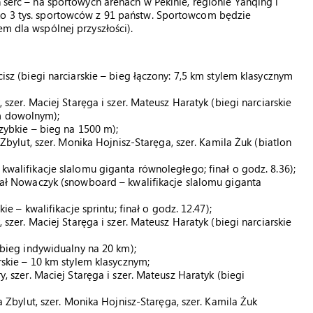
h serc – na sportowych arenach w Pekinie, regionie Yanqing i
ko 3 tys. sportowców z 91 państw. Sportowcom będzie
em dla wspólnej przyszłości).
cisz (biegi narciarskie – bieg łączony: 7,5 km stylem klasycznym
, szer. Maciej Staręga i szer. Mateusz Haratyk (biegi narciarskie
em dowolnym);
szybkie – bieg na 1500 m);
a Zbylut, szer. Monika Hojnisz-Staręga, szer. Kamila Żuk (biatlon
 kwalifikacje slalomu giganta równoległego; finał o godz. 8.36);
ichał Nowaczyk (snowboard – kwalifikacje slalomu giganta
kie – kwalifikacje sprintu; finał o godz. 12.47);
, szer. Maciej Staręga i szer. Mateusz Haratyk (biegi narciarskie
– bieg indywidualny na 20 km);
arskie – 10 km stylem klasycznym;
ry, szer. Maciej Staręga i szer. Mateusz Haratyk (biegi
ga Zbylut, szer. Monika Hojnisz-Staręga, szer. Kamila Żuk