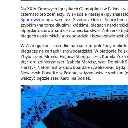
Na XXIV Zimowych Igrzyskach Olimpijskich w Pekinie sza
czternaścioro żołnierzy. W składzie naszej ekipy znalaz
Sportowego
oraz szer. rez. Grzegorz Guzik. Polacy będą
szybkim (na torze długim i krótkim), biegach narciarskic
alpejskim, snowboardzie i saneczkarstwie. Żołnierze będ
biegach narciarskich, snowboardzie i łyżwiarstwie szybk
W Zhangjiakou – ośrodku narciarskim położonym około 
biegacze na nartach i snowboardziści. W biatlonie Polskę
Zbylut, szer. Monika Hojnisz-Staręga, szer. Kamila Żuk i
pięcioro żołnierzy: szer. Izabela Marcisz, szer. Dominik B
Haratyk. Natomiast w snowboardzie rywalizować będą: sze
Nowaczyk. Ponadto w Pekinie, w łyżwiarstwie szybkim
walczyć będzie szer. Karolina Bosiek.