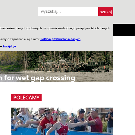
przetwarzaniem danych osobowych i w sprawie swobodnego przepływu takich danych
SH
SKLEP
Jednodniówki
Praca w WIW
simy o zapoznanie się z nimi:
Polityka przetwarzania danych
.
 –
Akceptuję
POLECAMY