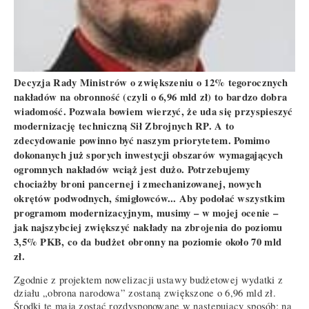
Decyzja Rady Ministrów o zwiększeniu o 12% tegorocznych
nakładów na obronność (czyli o 6,96 mld zł) to bardzo dobra
wiadomość. Pozwala bowiem wierzyć, że uda się przyspieszyć
modernizację techniczną Sił Zbrojnych RP. A to
zdecydowanie powinno być naszym priorytetem. Pomimo
dokonanych już sporych inwestycji obszarów wymagających
ogromnych nakładów wciąż jest dużo. Potrzebujemy
chociażby broni pancernej i zmechanizowanej, nowych
okrętów podwodnych, śmigłowców... Aby podołać wszystkim
programom modernizacyjnym, musimy – w mojej ocenie –
jak najszybciej zwiększyć nakłady na zbrojenia do poziomu
3,5% PKB, co da budżet obronny na poziomie około 70 mld
zł.
Zgodnie z projektem nowelizacji ustawy budżetowej wydatki z
działu „obrona narodowa” zostaną zwiększone o 6,96 mld zł.
Środki te mają zostać rozdysponowane w następujący sposób: na