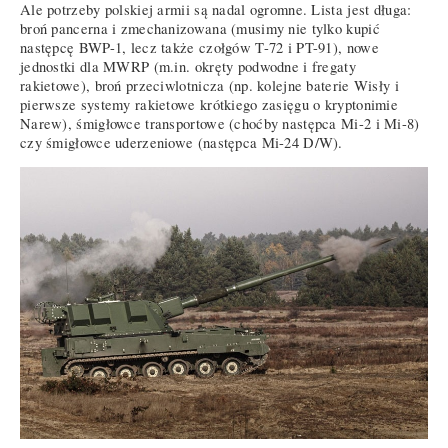
Ale potrzeby polskiej armii są nadal ogromne. Lista jest długa:
broń pancerna i zmechanizowana (musimy nie tylko kupić
następcę BWP-1, lecz także czołgów T-72 i PT-91), nowe
jednostki dla MWRP (m.in. okręty podwodne i fregaty
rakietowe), broń przeciwlotnicza (np. kolejne baterie Wisły i
pierwsze systemy rakietowe krótkiego zasięgu o kryptonimie
Narew), śmigłowce transportowe (choćby następca Mi-2 i Mi-8)
czy śmigłowce uderzeniowe (następca Mi-24 D/W).