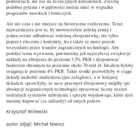
podwoziach, nie zaś na licencyjnych koreańskich. Zresztą
podobne pytania i wątpliwości można mieć w wypadku
programów morskich i lotniczych.
Ale nie czas i nie miejsce na historyczne rozliczenia. Teraz
najważniejsze jest to, by unowocześnić polską armię i
jednocześnie odbudować rodzimą zbrojeniówkę, nie tylko
poprzez zlecenia i kontrakty, lecz także (a może przede
wszystkim) przez transfer zagranicznych technologii. Aby
podołać temu wyzwaniu, powinniśmy jak najszybciej zwiększyć
nakłady na zbrojenia do poziomu 3,5% PKB i dysponować
budżetem obronnym na poziomie około 70 mld zł. Ideałem byłoby
osiągnięcie poziomu 4% PKB. Takie środki pozwoliłyby w ciągu
dekady nadrobić modernizacyjne zaległości, a w kolejnej
dekadzie sprawiłyby, że nasz przemysł zbrojeniowy mógłby (po
absorpcji zagranicznych technologii) opracować liczny zestaw
rodzimych systemów uzbrojenia i sprzętu wojskowego, które dziś
musimy kupować (za miliardy) od innych państw.
Krzysztof Wilewski
autor zdjęć: Michał Niwicz