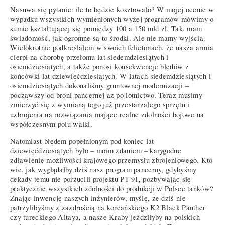
Nasuwa się pytanie: ile to będzie kosztowało? W mojej ocenie w
wypadku wszystkich wymienionych wyżej programów mówimy o
sumie kształtującej się pomiędzy 100 a 150 mld zł. Tak, mam
świadomość, jak ogromne są to środki. Ale nie mamy wyjścia.
Wielokrotnie podkreślałem w swoich felietonach, że nasza armia
cierpi na chorobę przełomu lat siedemdziesiątych i
osiemdziesiątych, a także ponosi konsekwencje błędów z
końcówki lat dziewięćdziesiątych. W latach siedemdziesiątych i
osiemdziesiątych dokonaliśmy gruntownej modernizacji –
począwszy od broni pancernej aż po lotnictwo. Teraz musimy
zmierzyć się z wymianą tego już przestarzałego sprzętu i
uzbrojenia na rozwiązania mające realne zdolności bojowe na
współczesnym polu walki.
Natomiast błędem popełnionym pod koniec lat
dziewięćdziesiątych było – moim zdaniem – karygodne
zdławienie możliwości krajowego przemysłu zbrojeniowego. Kto
wie, jak wyglądałby dziś nasz program pancerny, gdybyśmy
dekady temu nie porzucili projektu PT-91, pozbywając się
praktycznie wszystkich zdolności do produkcji w Polsce tanków?
Znając inwencję naszych inżynierów, myślę, że dziś nie
patrzylibyśmy z zazdrością na koreańskiego K2 Black Panther
czy tureckiego Altaya, a nasze Kraby jeździłyby na polskich