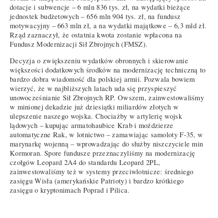
dotacje i subwencje – 6 mln 836 tys. zł, na wydatki bieżące
jednostek budżetowych – 656 mln 904 tys. zł, na fundusz
motywacyjny – 663 mln zł, a na wydatki majątkowe – 6,3 mld zł.
Rząd zaznaczył, że ostatnia kwota zostanie wpłacona na
Fundusz Modernizacji Sił Zbrojnych (FMSZ).
Decyzja o zwiększeniu wydatków obronnych i skierowanie
większości dodatkowych środków na modernizację techniczną to
bardzo dobra wiadomość dla polskiej armii. Pozwala bowiem
wierzyć, że w najbliższych latach uda się przyspieszyć
unowocześnianie Sił Zbrojnych RP. Owszem, zainwestowaliśmy
w minionej dekadzie już dziesiątki miliardów złotych w
ulepszenie naszego wojska. Chociażby w artylerię wojsk
lądowych – kupując armatohaubice Krab i moździerze
automatyczne Rak, w lotnictwo – zamawiając samoloty F-35, w
marynarkę wojenną – wprowadzając do służby niszczyciele min
Kormoran. Spore fundusze przeznaczyliśmy na modernizację
czołgów Leopard 2A4 do standardu Leopard 2PL,
zainwestowaliśmy też w systemy przeciwlotnicze: średniego
zasięgu Wisła (amerykańskie Patrioty) i bardzo krótkiego
zasięgu o kryptonimach Poprad i Pilica.