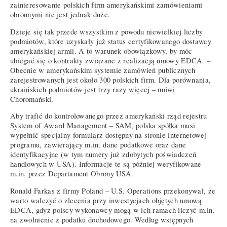
zainteresowanie polskich firm amerykańskimi zamówieniami
obronnymi nie jest jednak duże.
Dzieje się tak przede wszystkim z powodu niewielkiej liczby
podmiotów, które uzyskały już status certyfikowanego dostawcy
amerykańskiej armii. A to warunek obowiązkowy, by móc
ubiegać się o kontrakty związane z realizacją umowy EDCA. –
Obecnie w amerykańskim systemie zamówień publicznych
zarejestrowanych jest około 300 polskich firm. Dla porównania,
ukraińskich podmiotów jest trzy razy więcej – mówi
Choromański.
Aby trafić do kontrolowanego przez amerykański rząd rejestru
System of Award Management – SAM, polska spółka musi
wypełnić specjalny formularz dostępny na stronie internetowej
programu, zawierający m.in. dane podatkowe oraz dane
identyfikacyjne (w tym numery już zdobytych poświadczeń
handlowych w USA). Informacje te są później weryfikowane
m.in. przez Departament Obrony USA.
Ronald Farkas z firmy Poland – U.S. Operations przekonywał, że
warto walczyć o zlecenia przy inwestycjach objętych umową
EDCA, gdyż polscy wykonawcy mogą w ich ramach liczyć m.in.
na zwolnienie z podatku dochodowego. Według wstępnych