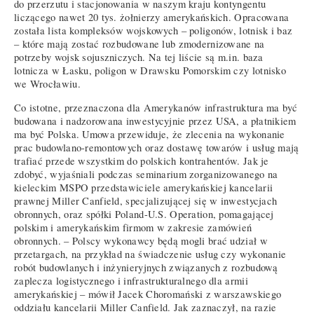
do przerzutu i stacjonowania w naszym kraju kontyngentu
liczącego nawet 20 tys. żołnierzy amerykańskich. Opracowana
została lista kompleksów wojskowych – poligonów, lotnisk i baz
– które mają zostać rozbudowane lub zmodernizowane na
potrzeby wojsk sojuszniczych. Na tej liście są m.in. baza
lotnicza w Łasku, poligon w Drawsku Pomorskim czy lotnisko
we Wrocławiu.
Co istotne, przeznaczona dla Amerykanów infrastruktura ma być
budowana i nadzorowana inwestycyjnie przez USA, a płatnikiem
ma być Polska. Umowa przewiduje, że zlecenia na wykonanie
prac budowlano-remontowych oraz dostawę towarów i usług mają
trafiać przede wszystkim do polskich kontrahentów. Jak je
zdobyć, wyjaśniali podczas seminarium zorganizowanego na
kieleckim MSPO przedstawiciele amerykańskiej kancelarii
prawnej Miller Canfield, specjalizującej się w inwestycjach
obronnych, oraz spółki Poland-U.S. Operation, pomagającej
polskim i amerykańskim firmom w zakresie zamówień
obronnych. – Polscy wykonawcy będą mogli brać udział w
przetargach, na przykład na świadczenie usług czy wykonanie
robót budowlanych i inżynieryjnych związanych z rozbudową
zaplecza logistycznego i infrastrukturalnego dla armii
amerykańskiej – mówił Jacek Choromański z warszawskiego
oddziału kancelarii Miller Canfield. Jak zaznaczył, na razie