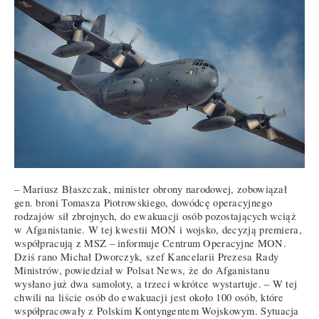
– Mariusz Błaszczak, minister obrony narodowej, zobowiązał
gen. broni Tomasza Piotrowskiego, dowódcę operacyjnego
rodzajów sił zbrojnych, do ewakuacji osób pozostających wciąż
w Afganistanie. W tej kwestii MON i wojsko, decyzją premiera,
współpracują z MSZ – informuje Centrum Operacyjne MON.
Dziś rano Michał Dworczyk, szef Kancelarii Prezesa Rady
Ministrów, powiedział w Polsat News, że do Afganistanu
wysłano już dwa samoloty, a trzeci wkrótce wystartuje. – W tej
chwili na liście osób do ewakuacji jest około 100 osób, które
współpracowały z Polskim Kontyngentem Wojskowym. Sytuacja