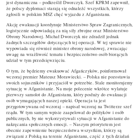
jest dynamiczna – podkreślił Dworczyk. Szef KPRM zapewnił,
że polscy dyplomaci starają się odnaleźć wszystkich, którzy
zgłosili w polskim MSZ chęć wyjazdu z Afganistanu.
Akcję ewakuacji koordynuje Ministerstwo Spraw Zagranicznych,
logistycznie odpowiadają za nią siły zbrojne oraz Ministerstwo
Obrony Narodowej. Michał Dworczyk nie zdradził jednak
żadnych szczegółów dotyczących tej operacji. W tej sprawie nie
wypowiada się również minister obrony narodowej, zwracając
uwagę na wrażliwość tematu i bezpieczeństwo osób biorących
udział w tym przedsięwzięciu.
O tym, że będziemy ewakuować Afgańczyków, poinformował
wczoraj premier Mateusz Morawiecki. – Polska nie pozostawia
swoich sojuszników i przyjaciół w potrzebie. Stale monitorujemy
sytuację w Afganistanie. Na moje polecenie wkrótce wylatuje
pierwszy samolot do Afganistanu, który posłuży do ewakuacji
osób wymagających naszej opieki. Operacja ta jest
przygotowywana od wczoraj – napisał wczoraj na Twitterze szef
rządu. W tym samym wpisie zaapelował do polityków i osób
publicznych, by nie wykorzystywali sytuacji w Afganistanie do
nakręcania społecznych emocji. – Naszym priorytetem jest
obecnie zapewnienie bezpieczeństwa wszystkim, którzy są
związani z Polską na terenie Afganistanu, część z tych działań