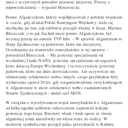
musi z oczywistych powodów pozostać niejawna. Proszę o
odpowiedzialność – wyjaśnił Morawiecki.
Pomoc Afgańczykom, którzy współpracowali z polskim wojskiem
w czasie, gdy działał Polski Kontyngent Wojskowy, stała się
niezbędna po tym, jak talibowie przejęli władzę w kraju. Mariusz
Błaszczak, o to jak Zachód może pomóc Afgańczykom, był
wczoraj pytany na antenie TVP Info. – W sprawie Afganistanu to
Stany Zjednoczone są państwem, które ma inicjatywę.
Oczekujemy na stanowisko amerykańskie w tej sprawie –
powiedział Błaszczak. – My jesteśmy specjalistami od
wschodniej flanki NATO, jesteśmy specjalistami od zagrożeń,
które dotyczą Europy Wschodniej, i tu rzeczywiście jesteśmy
państwem, które ma duże doświadczenie. Ale oczywiście nie
odmawiamy solidarności wobec innych, czego przykładem były
wydarzenia sprzed 20 lat, gdy zorganizowaliśmy swój kontyngent
w Afganistanie w akcie solidarności wobec zaatakowanych
Stanów Zjednoczonych – dodał szef MON.
W związku z wycofywaniem wojsk amerykańskich z Afganistanu
od kilku tygodni talibowie sukcesywnie zajmowali kolejne
prowincje tego kraju. Bierność władz i brak oporu ze strony
afgańskiej armii umożliwiły im wkroczenie do stolicy. W
niedzielę symbolicznie przejęli pałac prezydencki w Kabulu,