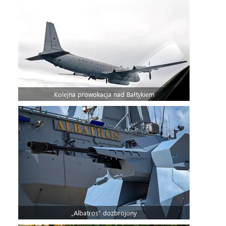
Kolejna prowokacja nad Bałtykiem
„Albatros” dozbrojony