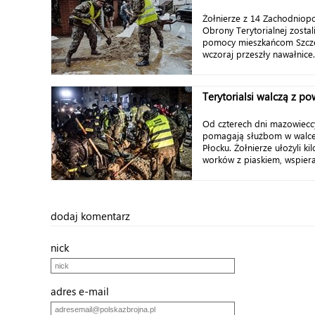
Żołnierze z 14 Zachodniop
Obrony Terytorialnej zostal
pomocy mieszkańcom Szcze
wczoraj przeszły nawałnice. T
Terytorialsi walczą z p
Od czterech dni mazowieccy 
pomagają służbom w walce
Płocku. Żołnierze ułożyli k
worków z piaskiem, wspieraj
dodaj komentarz
nick
adres e-mail