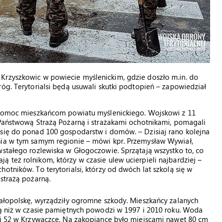
Krzyszkowic w powiecie myślenickim, gdzie doszło m.in. do
óg. Terytorialsi będą usuwali skutki podtopień – zapowiedział
a pomoc mieszkańcom powiatu myślenickiego. Wojskowi z 11
 Państwową Strażą Pożarną i strażakami ochotnikami, pomagali
 się do ponad 100 gospodarstw i domów. – Dzisiaj rano kolejna
nia w tym samym regionie – mówi kpr. Przemysław Wywiał,
wstałego rozlewiska w Głogoczowie. Sprzątają wszystko to, co
 też rolnikom, którzy w czasie ulew ucierpieli najbardziej –
otników. To terytorialsi, którzy od dwóch lat szkolą się w
strażą pożarną.
Małopolskę, wyrządziły ogromne szkody. Mieszkańcy zalanych
dą niż w czasie pamiętnych powodzi w 1997 i 2010 roku. Woda
e i 52 w Krzywaczce. Na zakopiance było miejscami nawet 80 cm