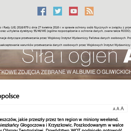
o i Rady (UE) 2016/679 z dnia 27 kwietnia 2016 r. w sprawie ochrony osób fizycznych w związku z 
Świat
Społeczność
Sport
Historia
Galerie
Wideo
ENGLI
oraz uchylenia dyrektywy 95/46/WE (ogólne rozporządzenie o ochronie danych, zwane także RODO).
acje dotyczące przetwarzania przez Wojskowy Instytut Wydawniczy Państwa danych osobowych. Pro
zaakceptowanie warunków przetwarzania danych osobowych przez Wojskowych Instytut Wydawniczy
polsce
A
A
A
eszczów, jakie przeszły przez ten region w miniony weekend.
a mieszkańcy Głogoczowa i Krzyszkowic. Poszkodowanym w walce
dy Obrony Terytorialnej. Dowództwo WOT podniosło gotowość