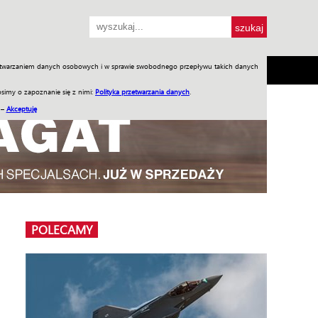
przetwarzaniem danych osobowych i w sprawie swobodnego przepływu takich danych
SH
SKLEP
Jednodniówki
Praca w WIW
simy o zapoznanie się z nimi:
Polityka przetwarzania danych
.
 –
Akceptuję
POLECAMY