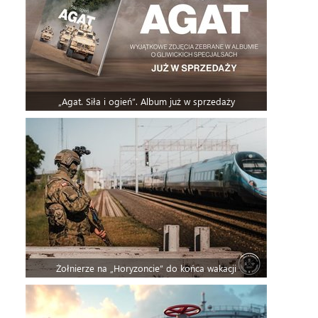
„Agat. Siła i ogień”. Album już w sprzedaży
Żołnierze na „Horyzoncie” do końca wakacji