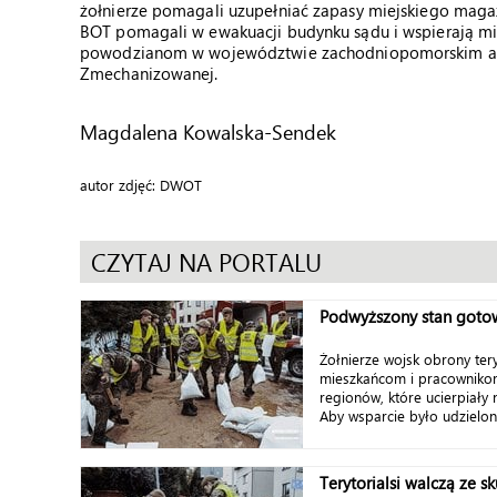
żołnierze pomagali uzupełniać zapasy miejskiego mag
BOT pomagali w ewakuacji budynku sądu i wspierają mi
powodzianom w województwie zachodniopomorskim angażo
Zmechanizowanej.
Magdalena Kowalska-Sendek
autor zdjęć: DWOT
CZYTAJ NA PORTALU
Podwyższony stan goto
Żołnierze wojsk obrony ter
mieszkańcom i pracownikom 
regionów, które ucierpiały 
Aby wsparcie było udzielone 
Terytorialsi walczą ze s