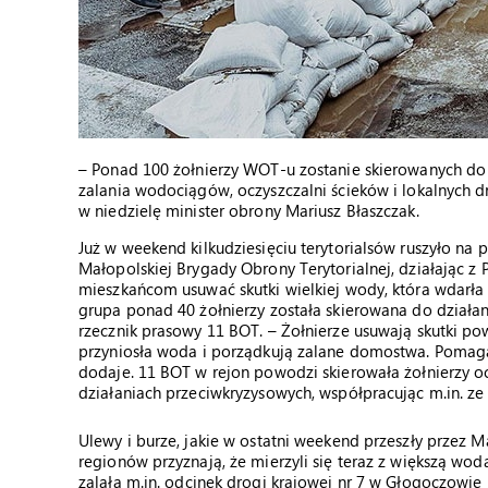
– Ponad 100 żołnierzy WOT-u zostanie skierowanych do 
zalania wodociągów, oczyszczalni ścieków i lokalnych dr
w niedzielę minister obrony Mariusz Błaszczak.
Już w weekend kilkudziesięciu terytorialsów ruszyło n
Małopolskiej Brygady Obrony Terytorialnej, działając z
mieszkańcom usuwać skutki wielkiej wody, która wdarła
grupa ponad 40 żołnierzy została skierowana do działa
rzecznik prasowy 11 BOT. – Żołnierze usuwają skutki po
przyniosła woda i porządkują zalane domostwa. Pomagają
dodaje. 11 BOT w rejon powodzi skierowała żołnierzy och
działaniach przeciwkryzysowych, współpracując m.in. ze 
Ulewy i burze, jakie w ostatni weekend przeszły przez 
regionów przyznają, że mierzyli się teraz z większą wo
zalała m.in. odcinek drogi krajowej nr 7 w Głogoczowi