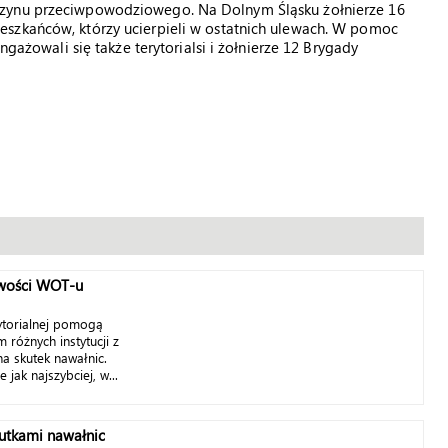
azynu przeciwpowodziowego. Na Dolnym Śląsku żołnierze 16
eszkańców, którzy ucierpieli w ostatnich ulewach. W pomoc
wali się także terytorialsi i żołnierze 12 Brygady
wości WOT-u
ytorialnej pomogą
różnych instytucji z
na skutek nawałnic.
jak najszybciej, w...
kutkami nawałnic