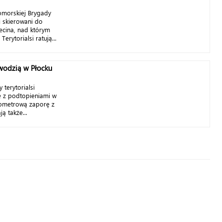
omorskiej Brygady
i skierowani do
cina, nad którym
erytorialsi ratują...
owodzią w Płocku
terytorialsi
 z podtopieniami w
ilometrową zaporę z
ą także...