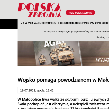
moja polska zbrojna
Od 25 maja 2018 r. obowiązuje w Polsce Rozporządzenie Parlamentu Europejskieg
Armia
Poligon
Sprzęt
Misje
Polityka
Prawo
W związku z powyższym przygotowaliśmy dla Państwa inform
Prosimy o 
Wojsko pomaga powodzianom w Mało
19.07.2021, godz. 12:42
W Małopolsce trwa walka ze skutkami burz i ulewnych d
Skala podtopień jest olbrzymia, a ucierpieli zwłaszcz
z żywiołem pomagają żołnierze 11 Małopolskiej Bryga