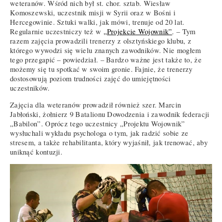
weteranów. Wśród nich był st. chor. sztab. Wiesław
Komoszewski, uczestnik misji w Syrii oraz w Bośni i
Hercegowinie. Sztuki walki, jak mówi, trenuje od 20 lat.
Regularnie uczestniczy też w
„Projekcie Wojownik”
. – Tym
razem zajęcia prowadzili trenerzy z olsztyńskiego klubu, z
którego wywodzi się wielu znanych zawodników. Nie mogłem
tego przegapić – powiedział. – Bardzo ważne jest także to, że
możemy się tu spotkać w swoim gronie. Fajnie, że trenerzy
dostosowują poziom trudności zajęć do umiejętności
uczestników.
Zajęcia dla weteranów prowadził również szer. Marcin
Jabłoński, żołnierz 9 Batalionu Dowodzenia i zawodnik federacji
„Babilon”. Oprócz tego uczestnicy „Projektu Wojownik”
wysłuchali wykładu psychologa o tym, jak radzić sobie ze
stresem, a także rehabilitanta, który wyjaśnił, jak trenować, aby
uniknąć kontuzji.