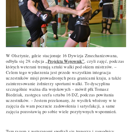
W Olsztynie, gdzie stacjonuje 16 Dywizja Zmechanizowana,
odbyła się 29. edycja
„Projektu Wojownik”
, czyli zajęć, podczas
których weterani trenują sztuki walki pod okiem mistrzów. –
Celem tego wydarzenia jest przede wszystkim integracja
uczestników misji prowadzonych poza granicami kraju, a także
zainteresowanie żołnierzy sportami walki. To dyscyplina
szczególnie ważna dla wojskowych – mówił płk Tomasz
Biedziak, zastępca szefa sztabu 16 DZ, podczas powitania
uczestników. – Jestem przekonany, że wysiłek włożony w te
zajęcia da wam poczucie zadowolenia i satysfakcji, a same
zajęcia pozostawią po sobie wiele pozytywnych wspomnień.
Tym razem z weteranami spotkali się trenerzy i zawodnicy