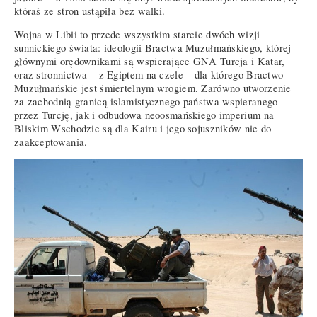
któraś ze stron ustąpiła bez walki.
Wojna w Libii to przede wszystkim starcie dwóch wizji
sunnickiego świata: ideologii Bractwa Muzułmańskiego, której
głównymi orędownikami są wspierające GNA Turcja i Katar,
oraz stronnictwa – z Egiptem na czele – dla którego Bractwo
Muzułmańskie jest śmiertelnym wrogiem. Zarówno utworzenie
za zachodnią granicą islamistycznego państwa wspieranego
przez Turcję, jak i odbudowa neoosmańskiego imperium na
Bliskim Wschodzie są dla Kairu i jego sojuszników nie do
zaakceptowania.