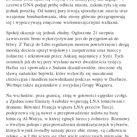
czerwcu GNA podjął próbę odbicia miasta, zakończyła się ona
jednak porażką. Od tamtej pory trwają sporadyczne starcia oraz
wzajemne bombardowania, obie strony głównie przegrupowują
się i wypoczywają zmęczone wielomiesięcznymi walkami.
Spokój okazuje się jednak złudny. Ogłoszone 21 sierpnia
zawieszenie broni wykorzystywane jest do przygotowań do
bitwy. Z Turcji do Libii regularnym mostem powietrznym i drogą
morską dociera sprzęt wojskowy i zaopatrzenie oraz tureccy
żołnierze i rekrutowani przez Ankarę najemnicy z Syrii. Tych
ostatnich jak do tej pory wysłano nawet dwadzieścia tysięcy.
Haftar zaś sprowadza z Sudanu dżandżawidów, otoczone złą
sławą sudańskie bojówki, które wsławiły się masakrami
chrześcijan i handlem niewolnikami podczas wojny w Darfurze.
Werbuje także najemników z rosyjskiej Grupy Wagnera.
Na wschodzie, poza granicą, stoją w gotowości egipskie czołgi,
a Zjednoczone Emiraty Arabskie wspierają LNA lotnictwem i
dronami. Również Francja wspiera LNA przeciw Turcji,
podejrzewa się ją nawet o przeprowadzenie nalotu na bazę
lotniczą Al-Watiya, w której zginęli tureccy żołnierze. Rozmowy
o trwałym pokoju i przeprowadzeniu demokratycznych wyborów,
których wynik zostałby uznany przez obie strony, są całkowicie
jałowe – w Libii ściera się zbyt wiele sprzecznych interesów, by