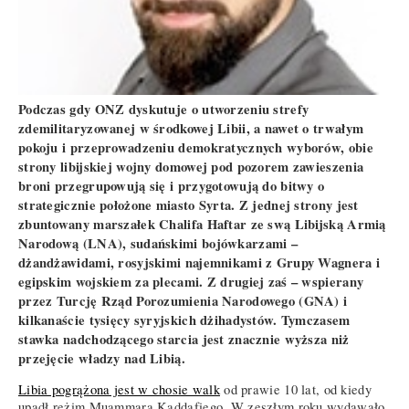
Podczas gdy ONZ dyskutuje o utworzeniu strefy
zdemilitaryzowanej w środkowej Libii, a nawet o trwałym
pokoju i przeprowadzeniu demokratycznych wyborów, obie
strony libijskiej wojny domowej pod pozorem zawieszenia
broni przegrupowują się i przygotowują do bitwy o
strategicznie położone miasto Syrta. Z jednej strony jest
zbuntowany marszałek Chalifa Haftar ze swą Libijską Armią
Narodową (LNA), sudańskimi bojówkarzami –
dżandżawidami, rosyjskimi najemnikami z Grupy Wagnera i
egipskim wojskiem za plecami. Z drugiej zaś – wspierany
przez Turcję Rząd Porozumienia Narodowego (GNA) i
kilkanaście tysięcy syryjskich dżihadystów. Tymczasem
stawka nadchodzącego starcia jest znacznie wyższa niż
przejęcie władzy nad Libią.
Libia pogrążona jest w chosie walk
od prawie 10 lat, od kiedy
upadł reżim Muammara Kaddafiego. W zeszłym roku wydawało