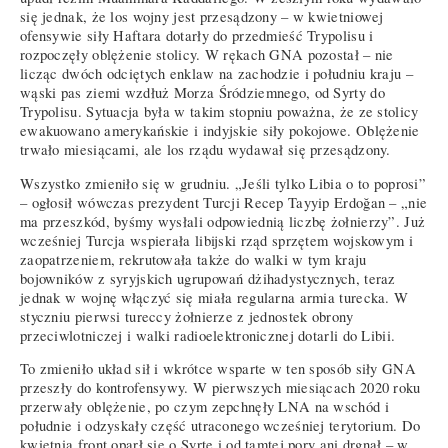
się jednak, że los wojny jest przesądzony – w kwietniowej
ofensywie siły Haftara dotarły do przedmieść Trypolisu i
rozpoczęły oblężenie stolicy. W rękach GNA pozostał – nie
licząc dwóch odciętych enklaw na zachodzie i południu kraju –
wąski pas ziemi wzdłuż Morza Śródziemnego, od Syrty do
Trypolisu. Sytuacja była w takim stopniu poważna, że ze stolicy
ewakuowano amerykańskie i indyjskie siły pokojowe. Oblężenie
trwało miesiącami, ale los rządu wydawał się przesądzony.
Wszystko zmieniło się w grudniu. „Jeśli tylko Libia o to poprosi”
– ogłosił wówczas prezydent Turcji Recep Tayyip Erdoğan – „nie
ma przeszkód, byśmy wysłali odpowiednią liczbę żołnierzy”. Już
wcześniej Turcja wspierała libijski rząd sprzętem wojskowym i
zaopatrzeniem, rekrutowała także do walki w tym kraju
bojowników z syryjskich ugrupowań dżihadystycznych, teraz
jednak w wojnę włączyć się miała regularna armia turecka. W
styczniu pierwsi tureccy żołnierze z jednostek obrony
przeciwlotniczej i walki radioelektronicznej dotarli do Libii.
To zmieniło układ sił i wkrótce wsparte w ten sposób siły GNA
przeszły do kontrofensywy. W pierwszych miesiącach 2020 roku
przerwały oblężenie, po czym zepchnęły LNA na wschód i
południe i odzyskały część utraconego wcześniej terytorium. Do
kwietnia front oparł się o Syrtę i od tamtej pory ani drgnął – w