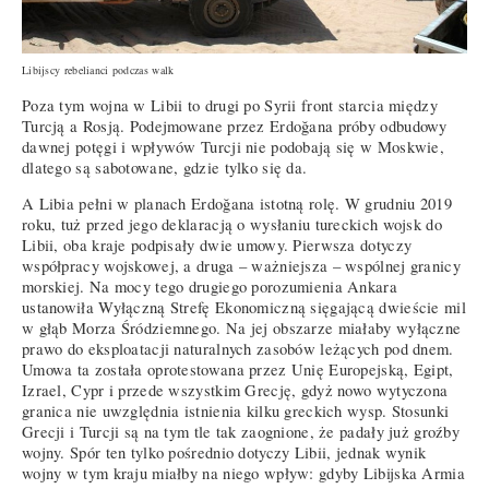
Libijscy rebelianci podczas walk
Poza tym wojna w Libii to drugi po Syrii front starcia między
Turcją a Rosją. Podejmowane przez Erdoğana próby odbudowy
dawnej potęgi i wpływów Turcji nie podobają się w Moskwie,
dlatego są sabotowane, gdzie tylko się da.
A Libia pełni w planach Erdoğana istotną rolę. W grudniu 2019
roku, tuż przed jego deklaracją o wysłaniu tureckich wojsk do
Libii, oba kraje podpisały dwie umowy. Pierwsza dotyczy
współpracy wojskowej, a druga – ważniejsza – wspólnej granicy
morskiej. Na mocy tego drugiego porozumienia Ankara
ustanowiła Wyłączną Strefę Ekonomiczną sięgającą dwieście mil
w głąb Morza Śródziemnego. Na jej obszarze miałaby wyłączne
prawo do eksploatacji naturalnych zasobów leżących pod dnem.
Umowa ta została oprotestowana przez Unię Europejską, Egipt,
Izrael, Cypr i przede wszystkim Grecję, gdyż nowo wytyczona
granica nie uwzględnia istnienia kilku greckich wysp. Stosunki
Grecji i Turcji są na tym tle tak zaognione, że padały już groźby
wojny. Spór ten tylko pośrednio dotyczy Libii, jednak wynik
wojny w tym kraju miałby na niego wpływ: gdyby Libijska Armia