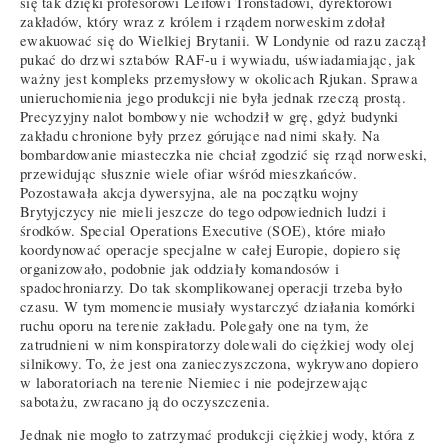
się tak dzięki profesorowi Leifowi Tronstadowi, dyrektorowi
zakładów, który wraz z królem i rządem norweskim zdołał
ewakuować się do Wielkiej Brytanii. W Londynie od razu zaczął
pukać do drzwi sztabów RAF-u i wywiadu, uświadamiając, jak
ważny jest kompleks przemysłowy w okolicach Rjukan. Sprawa
unieruchomienia jego produkcji nie była jednak rzeczą prostą.
Precyzyjny nalot bombowy nie wchodził w grę, gdyż budynki
zakładu chronione były przez górujące nad nimi skały. Na
bombardowanie miasteczka nie chciał zgodzić się rząd norweski,
przewidując słusznie wiele ofiar wśród mieszkańców.
Pozostawała akcja dywersyjna, ale na początku wojny
Brytyjczycy nie mieli jeszcze do tego odpowiednich ludzi i
środków. Special Operations Executive (SOE), które miało
koordynować operacje specjalne w całej Europie, dopiero się
organizowało, podobnie jak oddziały komandosów i
spadochroniarzy. Do tak skomplikowanej operacji trzeba było
czasu. W tym momencie musiały wystarczyć działania komórki
ruchu oporu na terenie zakładu. Polegały one na tym, że
zatrudnieni w nim konspiratorzy dolewali do ciężkiej wody olej
silnikowy. To, że jest ona zanieczyszczona, wykrywano dopiero
w laboratoriach na terenie Niemiec i nie podejrzewając
sabotażu, zwracano ją do oczyszczenia.
Jednak nie mogło to zatrzymać produkcji ciężkiej wody, która z