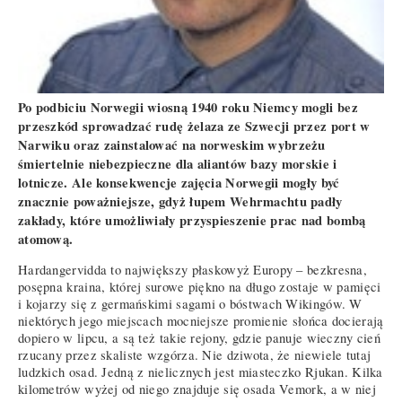
Po podbiciu Norwegii wiosną 1940 roku Niemcy mogli bez
przeszkód sprowadzać rudę żelaza ze Szwecji przez port w
Narwiku oraz zainstalować na norweskim wybrzeżu
śmiertelnie niebezpieczne dla aliantów bazy morskie i
lotnicze. Ale konsekwencje zajęcia Norwegii mogły być
znacznie poważniejsze, gdyż łupem Wehrmachtu padły
zakłady, które umożliwiały przyspieszenie prac nad bombą
atomową.
Hardangervidda to największy płaskowyż Europy – bezkresna,
posępna kraina, której surowe piękno na długo zostaje w pamięci
i kojarzy się z germańskimi sagami o bóstwach Wikingów. W
niektórych jego miejscach mocniejsze promienie słońca docierają
dopiero w lipcu, a są też takie rejony, gdzie panuje wieczny cień
rzucany przez skaliste wzgórza. Nie dziwota, że niewiele tutaj
ludzkich osad. Jedną z nielicznych jest miasteczko Rjukan. Kilka
kilometrów wyżej od niego znajduje się osada Vemork, a w niej