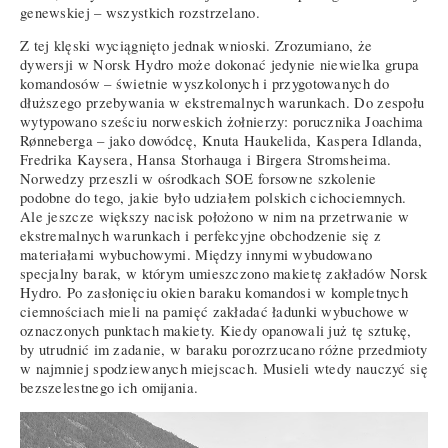
genewskiej – wszystkich rozstrzelano.
Z tej klęski wyciągnięto jednak wnioski. Zrozumiano, że
dywersji w Norsk Hydro może dokonać jedynie niewielka grupa
komandosów – świetnie wyszkolonych i przygotowanych do
dłuższego przebywania w ekstremalnych warunkach. Do zespołu
wytypowano sześciu norweskich żołnierzy: porucznika Joachima
Rønneberga – jako dowódcę, Knuta Haukelida, Kaspera Idlanda,
Fredrika Kaysera, Hansa Storhauga i Birgera Stromsheima.
Norwedzy przeszli w ośrodkach SOE forsowne szkolenie
podobne do tego, jakie było udziałem polskich cichociemnych.
Ale jeszcze większy nacisk położono w nim na przetrwanie w
ekstremalnych warunkach i perfekcyjne obchodzenie się z
materiałami wybuchowymi. Między innymi wybudowano
specjalny barak, w którym umieszczono makietę zakładów Norsk
Hydro. Po zasłonięciu okien baraku komandosi w kompletnych
ciemnościach mieli na pamięć zakładać ładunki wybuchowe w
oznaczonych punktach makiety. Kiedy opanowali już tę sztukę,
by utrudnić im zadanie, w baraku porozrzucano różne przedmioty
w najmniej spodziewanych miejscach. Musieli wtedy nauczyć się
bezszelestnego ich omijania.