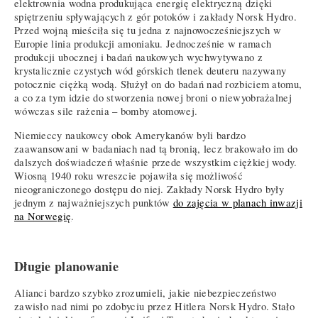
elektrownia wodna produkująca energię elektryczną dzięki
spiętrzeniu spływających z gór potoków i zakłady Norsk Hydro.
Przed wojną mieściła się tu jedna z najnowocześniejszych w
Europie linia produkcji amoniaku. Jednocześnie w ramach
produkcji ubocznej i badań naukowych wychwytywano z
krystalicznie czystych wód górskich tlenek deuteru nazywany
potocznie ciężką wodą. Służył on do badań nad rozbiciem atomu,
a co za tym idzie do stworzenia nowej broni o niewyobrażalnej
wówczas sile rażenia – bomby atomowej.
Niemieccy naukowcy obok Amerykanów byli bardzo
zaawansowani w badaniach nad tą bronią, lecz brakowało im do
dalszych doświadczeń właśnie przede wszystkim ciężkiej wody.
Wiosną 1940 roku wreszcie pojawiła się możliwość
nieograniczonego dostępu do niej. Zakłady Norsk Hydro były
jednym z najważniejszych punktów
do zajęcia w planach inwazji
na Norwegię
.
Długie planowanie
Alianci bardzo szybko zrozumieli, jakie niebezpieczeństwo
zawisło nad nimi po zdobyciu przez Hitlera Norsk Hydro. Stało