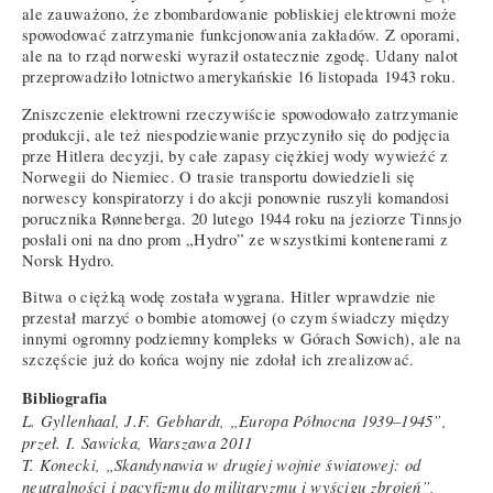
ale zauważono, że zbombardowanie pobliskiej elektrowni może
spowodować zatrzymanie funkcjonowania zakładów. Z oporami,
ale na to rząd norweski wyraził ostatecznie zgodę. Udany nalot
przeprowadziło lotnictwo amerykańskie 16 listopada 1943 roku.
Zniszczenie elektrowni rzeczywiście spowodowało zatrzymanie
produkcji, ale też niespodziewanie przyczyniło się do podjęcia
prze Hitlera decyzji, by całe zapasy ciężkiej wody wywieźć z
Norwegii do Niemiec. O trasie transportu dowiedzieli się
norwescy konspiratorzy i do akcji ponownie ruszyli komandosi
porucznika Rønneberga. 20 lutego 1944 roku na jeziorze Tinnsjo
posłali oni na dno prom „Hydro” ze wszystkimi kontenerami z
Norsk Hydro.
Bitwa o ciężką wodę została wygrana. Hitler wprawdzie nie
przestał marzyć o bombie atomowej (o czym świadczy między
innymi ogromny podziemny kompleks w Górach Sowich), ale na
szczęście już do końca wojny nie zdołał ich zrealizować.
Bibliografia
L. Gyllenhaal, J.F. Gebhardt, „Europa Północna 1939–1945”,
przeł. I. Sawicka, Warszawa 2011
T. Konecki, „Skandynawia w drugiej wojnie światowej: od
neutralności i pacyfizmu do militaryzmu i wyścigu zbrojeń”,