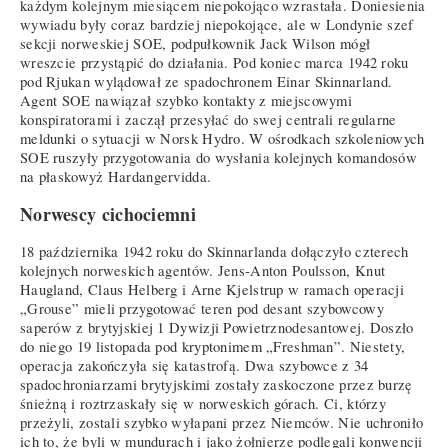
każdym kolejnym miesiącem niepokojąco wzrastała. Doniesienia
wywiadu były coraz bardziej niepokojące, ale w Londynie szef
sekcji norweskiej SOE, podpułkownik Jack Wilson mógł
wreszcie przystąpić do działania. Pod koniec marca 1942 roku
pod Rjukan wylądował ze spadochronem Einar Skinnarland.
Agent SOE nawiązał szybko kontakty z miejscowymi
konspiratorami i zaczął przesyłać do swej centrali regularne
meldunki o sytuacji w Norsk Hydro. W ośrodkach szkoleniowych
SOE ruszyły przygotowania do wysłania kolejnych komandosów
na płaskowyż Hardangervidda.
Norwescy cichociemni
18 października 1942 roku do Skinnarlanda dołączyło czterech
kolejnych norweskich agentów. Jens-Anton Poulsson, Knut
Haugland, Claus Helberg i Arne Kjelstrup w ramach operacji
„Grouse” mieli przygotować teren pod desant szybowcowy
saperów z brytyjskiej 1 Dywizji Powietrznodesantowej. Doszło
do niego 19 listopada pod kryptonimem „Freshman”. Niestety,
operacja zakończyła się katastrofą. Dwa szybowce z 34
spadochroniarzami brytyjskimi zostały zaskoczone przez burzę
śnieżną i roztrzaskały się w norweskich górach. Ci, którzy
przeżyli, zostali szybko wyłapani przez Niemców. Nie uchroniło
ich to, że byli w mundurach i jako żołnierze podlegali konwencji