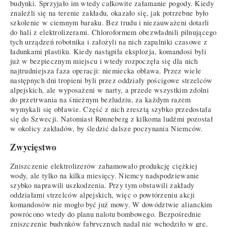
budynki. Sprzyjało im wtedy całkowite załamanie pogody. Kiedy
znaleźli się na terenie zakładu, okazało się, jak potrzebne było
szkolenie w ciemnym baraku. Bez trudu i niezauważeni dotarli
do hali z elektrolizerami. Chloroformem obezwładnili pilnującego
tych urządzeń robotnika i założyli na nich zapalniki czasowe z
ładunkami plastiku. Kiedy nastąpiła eksplozja, komandosi byli
już w bezpiecznym miejscu i wtedy rozpoczęła się dla nich
najtrudniejsza faza operacji: niemiecka obława. Przez wiele
następnych dni tropieni byli przez oddziały pościgowe strzelców
alpejskich, ale wyposażeni w narty, a przede wszystkim zdolni
do przetrwania na śnieżnym bezludziu, za każdym razem
wymykali się obławie. Część z nich zresztą szybko przedostała
się do Szwecji. Natomiast Rønneberg z kilkoma ludźmi pozostał
w okolicy zakładów, by śledzić dalsze poczynania Niemców.
Zwycięstwo
Zniszczenie elektrolizerów zahamowało produkcję ciężkiej
wody, ale tylko na kilka miesięcy. Niemcy nadspodziewanie
szybko naprawili uszkodzenia. Przy tym obstawili zakłady
oddziałami strzelców alpejskich, więc o powtórzeniu akcji
komandosów nie mogło być już mowy. W dowództwie alianckim
powrócono wtedy do planu nalotu bombowego. Bezpośrednie
zniszczenie budynków fabrycznych nadal nie wchodziło w grę,