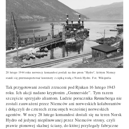
20 lutego 1944 roku norwescy komandosi posłali na dno prom "Hydro", którym Niemcy
starali się przetransportować kontenery z ciężką wodą z Norsk Hydro. Fot. Wikipedia
Tak przygotowani zostali zrzuceni pod Rjukan 16 lutego 1943
roku. Ich akcji nadano kryptonim „Gunnerside”. Tym razem
szczęście sprzyjało aliantom. Ludzie porucznika Rønneberga nie
zostali zauważeni przez Niemców ani norweskich kolaborantów
i dołączyli do czterech zrzuconych wcześniej norweskich
agentów. W nocy 28 lutego komandosi dostali się na teren Norsk
Hydro od jedynej niepilnowanej przez Niemców strony, czyli
prawie pionowej skalnej ściany, do której przylegały fabryczne