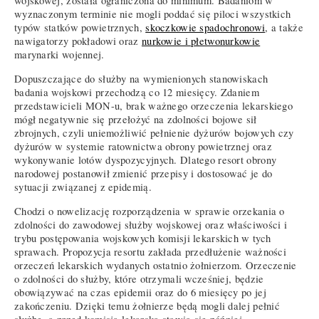
wojskowej, została ograniczona do minimum. Badaniom w
wyznaczonym terminie nie mogli poddać się piloci wszystkich
typów statków powietrznych,
skoczkowie spadochronowi
, a także
nawigatorzy pokładowi oraz
nurkowie i płetwonurkowie
marynarki wojennej.
Dopuszczające do służby na wymienionych stanowiskach
badania wojskowi przechodzą co 12 miesięcy. Zdaniem
przedstawicieli MON-u, brak ważnego orzeczenia lekarskiego
mógł negatywnie się przełożyć na zdolności bojowe sił
zbrojnych, czyli uniemożliwić pełnienie dyżurów bojowych czy
dyżurów w systemie ratownictwa obrony powietrznej oraz
wykonywanie lotów dyspozycyjnych. Dlatego resort obrony
narodowej postanowił zmienić przepisy i dostosować je do
sytuacji związanej z epidemią.
Chodzi o nowelizację rozporządzenia w sprawie orzekania o
zdolności do zawodowej służby wojskowej oraz właściwości i
trybu postępowania wojskowych komisji lekarskich w tych
sprawach. Propozycja resortu zakłada przedłużenie ważności
orzeczeń lekarskich wydanych ostatnio żołnierzom. Orzeczenie
o zdolności do służby, które otrzymali wcześniej, będzie
obowiązywać na czas epidemii oraz do 6 miesięcy po jej
zakończeniu. Dzięki temu żołnierze będą mogli dalej pełnić