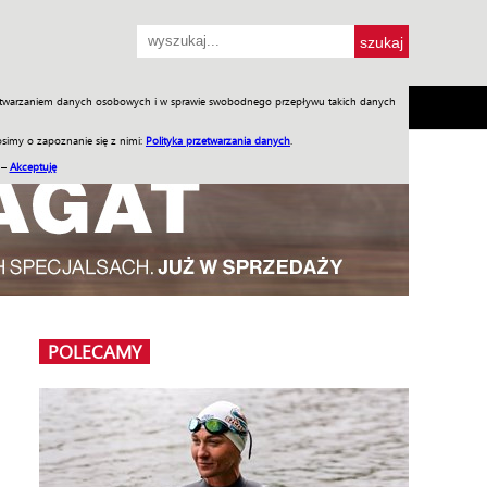
przetwarzaniem danych osobowych i w sprawie swobodnego przepływu takich danych
SH
SKLEP
Jednodniówki
Praca w WIW
simy o zapoznanie się z nimi:
Polityka przetwarzania danych
.
 –
Akceptuję
POLECAMY