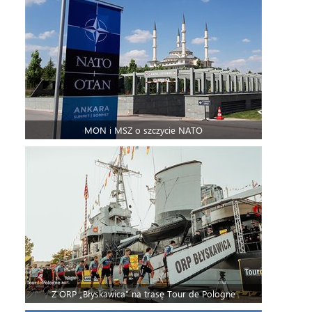
MON i MSZ o szczycie NATO
Z ORP „Błyskawica” na trasę Tour de Pologne