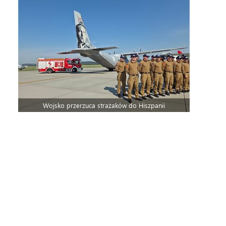
Wojsko przerzuca strażaków do Hiszpanii