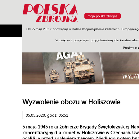
moja polska zbrojna
Od 25 maja 2018 r. obowiązuje w Polsce Rozporządzenie Parlamentu Europejskieg
Armia
Poligon
Sprzęt
Misje
Polityka
Prawo
W związku z powyższym przygotowaliśmy dla Państwa inform
Prosimy o 
Wyzwolenie obozu w Holiszowie
05.05.2020, godz. 05:51
5 maja 1945 roku żołnierze Brygady Świętokrzyskiej Na
koncentracyjny dla kobiet w Holiszowie w Czechach. Uwo
ocalili je przed spaleniem żywcem. Niedługo potem bryg