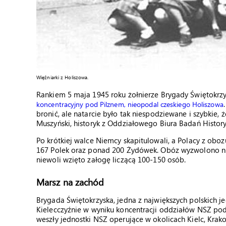
Więźniarki z Holiszowa.
Rankiem 5 maja 1945 roku żołnierze Brygady Świętokrzy
koncentracyjny pod Pilznem, nieopodal czeskiego Holiszowa
bronić, ale natarcie było tak niespodziewane i szybkie
Muszyński, historyk z Oddziałowego Biura Badań Histo
Po krótkiej walce Niemcy skapitulowali, a Polacy z obo
167 Polek oraz ponad 200 Żydówek. Obóz wyzwolono niem
niewoli wzięto załogę liczącą 100-150 osób.
Marsz na zachód
Brygada Świętokrzyska, jedna z największych polskich je
Kielecczyźnie w wyniku koncentracji oddziałów NSZ po
weszły jednostki NSZ operujące w okolicach Kielc, Krak