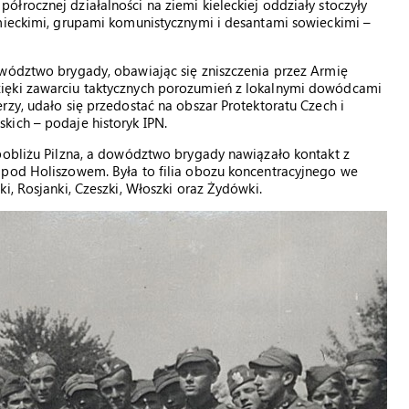
łrocznej działalności na ziemi kieleckiej oddziały stoczyły
emieckimi, grupami komunistycznymi i desantami sowieckimi –
owództwo brygady, obawiając się zniszczenia przez Armię
ięki zawarciu taktycznych porozumień z lokalnymi dowódcami
rzy, udało się przedostać na obszar Protektoratu Czech i
kich – podaje historyk IPN.
pobliżu Pilzna, a dowództwo brygady nawiązało kontakt z
 pod Holiszowem. Była to filia obozu koncentracyjnego we
i, Rosjanki, Czeszki, Włoszki oraz Żydówki.