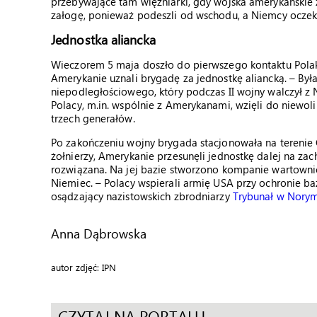
przebywające tam więźniarki, gdy wojska amerykańskie 
załogę, ponieważ podeszli od wschodu, a Niemcy oczek
Jednostka aliancka
Wieczorem 5 maja doszło do pierwszego kontaktu Pola
Amerykanie uznali brygadę za jednostkę aliancką. – B
niepodległościowego, który podczas II wojny walczył z 
Polacy, m.in. wspólnie z Amerykanami, wzięli do niewoli s
trzech generałów.
Po zakończeniu wojny brygada stacjonowała na terenie 
żołnierzy, Amerykanie przesunęli jednostkę dalej na zac
rozwiązana. Na jej bazie stworzono kompanie wartowni
Niemiec. – Polacy wspierali armię USA przy ochronie ba
osądzający nazistowskich zbrodniarzy
Trybunał w Nory
Anna Dąbrowska
autor zdjęć: IPN
CZYTAJ NA PORTALU