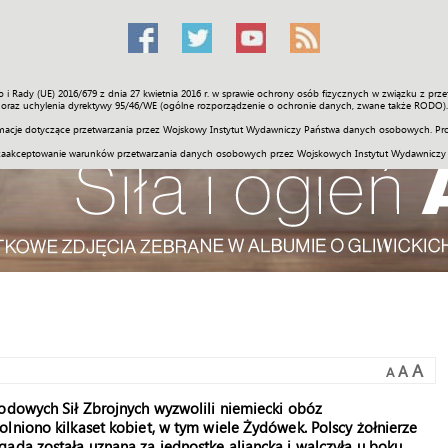
o i Rady (UE) 2016/679 z dnia 27 kwietnia 2016 r. w sprawie ochrony osób fizycznych w związku z 
Świat
Społeczność
Sport
Historia
Galerie
Wideo
ENGLI
oraz uchylenia dyrektywy 95/46/WE (ogólne rozporządzenie o ochronie danych, zwane także RODO).
acje dotyczące przetwarzania przez Wojskowy Instytut Wydawniczy Państwa danych osobowych. Pro
zaakceptowanie warunków przetwarzania danych osobowych przez Wojskowych Instytut Wydawniczy
A
A
A
rodowych Sił Zbrojnych wyzwolili niemiecki obóz
lniono kilkaset kobiet, w tym wiele Żydówek. Polscy żołnierze
ada została uznana za jednostkę aliancką i walczyła u boku