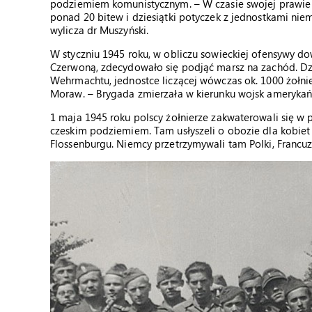
podziemiem komunistycznym. – W czasie swojej prawie pó
ponad 20 bitew i dziesiątki potyczek z jednostkami ni
wylicza dr Muszyński.
W styczniu 1945 roku, w obliczu sowieckiej ofensywy d
Czerwoną, zdecydowało się podjąć marsz na zachód. Dz
Wehrmachtu, jednostce liczącej wówczas ok. 1000 żołnie
Moraw. – Brygada zmierzała w kierunku wojsk amerykańs
1 maja 1945 roku polscy żołnierze zakwaterowali się w 
czeskim podziemiem. Tam usłyszeli o obozie dla kobiet
Flossenburgu. Niemcy przetrzymywali tam Polki, Francuzk