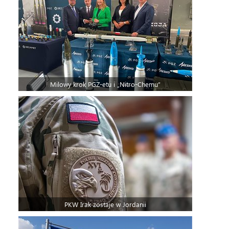
Milowy krok PGZ-etu i „Nitro-Chemu”
PKW Irak zostaje w Jordanii