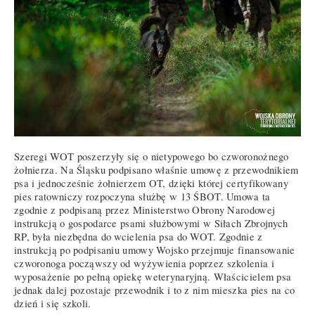
Szeregi WOT poszerzyły się o nietypowego bo czworonożnego
żołnierza. Na Śląsku podpisano właśnie umowę z przewodnikiem
psa i jednocześnie żołnierzem OT, dzięki której certyfikowany
pies ratowniczy rozpoczyna służbę w 13 ŚBOT. Umowa ta
zgodnie z podpisaną przez Ministerstwo Obrony Narodowej
instrukcją o gospodarce psami służbowymi w Siłach Zbrojnych
RP, była niezbędna do wcielenia psa do WOT. Zgodnie z
instrukcją po podpisaniu umowy Wojsko przejmuje finansowanie
czworonoga począwszy od wyżywienia poprzez szkolenia i
wyposażenie po pełną opiekę weterynaryjną. Właścicielem psa
jednak dalej pozostaje przewodnik i to z nim mieszka pies na co
dzień i się szkoli.