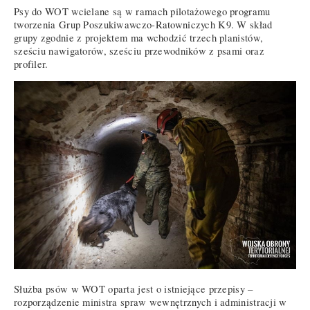
Psy do WOT wcielane są w ramach pilotażowego programu
tworzenia Grup Poszukiwawczo-Ratowniczych K9. W skład
grupy zgodnie z projektem ma wchodzić trzech planistów,
sześciu nawigatorów, sześciu przewodników z psami oraz
profiler.
Służba psów w WOT oparta jest o istniejące przepisy –
rozporządzenie ministra spraw wewnętrznych i administracji w