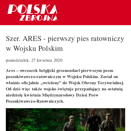
Szer. ARES - pierwszy pies ratowniczy
w Wojsku Polskim
poniedziałek, 27 kwietnia 2020
Ares – owczarek belgijski groenendael pierwszym psem
poszukiwawczo-ratowniczym w Wojsku Polskim. Został on
właśnie oficjalnie „wcielony” do Wojsk Obrony Terytorialnej.
Od dziś więc także wojsko świętuje przypadający na ostatnią
niedzielę kwietnia Międzynarodowy Dzień Psów
Poszukiwawczo-Ratowniczych.