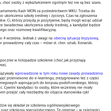
, choć osoby z wykształceniem ogólnym też nie są bez szans.
epartamentu Kadr MON za pośrednictwem WKU. Trzeba do
 ukończenia szkoły średniej i życiorys. Czas na zgłoszenia
ie. Ci, którzy przejdą je pozytywnie, będą mogli wziąć udział
e świadectwa ukończenia szkoły średniej, a kandydat będzie
kiego oraz rozmowę kwalifikacyjną.
o 4 września. Jednak z uwagi na
obecną sytuację kryzysową
,
 prowadzimy cały czas – mówi st. chor. sztab. Konarski.
ocznie w listopadzie szkolenie (choć jak przyznają
nie).
wiązywały
wprowadzone w tym roku nowe zasady prowadzenia
zajęć przeniesiono do e-learningu, zrezygnowano też z części
zeregowych aspirujących do korpusu podoficerskiego, którzy
ć. Cywilni kandydaci to osoby, które wcześniej nie miały
tem przejść cały niezbędny do objęcia stanowiska cykl
ędzie się składał ze szkolenia ogólnowojskowego
oraz szkolenia specjalistycznego. Te ostatnie – w zależności