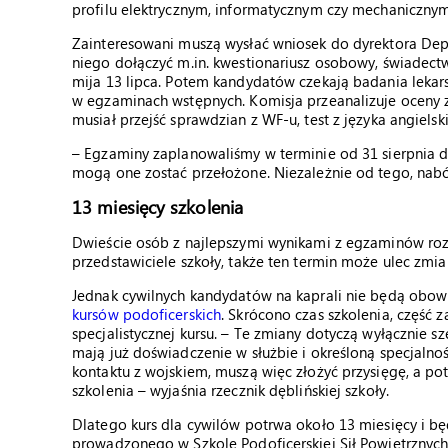
profilu elektrycznym, informatycznym czy mechanicznym
Zainteresowani muszą wysłać wniosek do dyrektora D
niego dołączyć m.in. kwestionariusz osobowy, świadectwo
mija 13 lipca. Potem kandydatów czekają badania lekarsk
w egzaminach wstępnych. Komisja przeanalizuje oceny z
musiał przejść sprawdzian z WF-u, test z języka angiels
– Egzaminy zaplanowaliśmy w terminie od 31 sierpnia d
mogą one zostać przełożone. Niezależnie od tego, nabór
13 miesięcy szkolenia
Dwieście osób z najlepszymi wynikami z egzaminów rozp
przedstawiciele szkoły, także ten termin może ulec zmia
Jednak cywilnych kandydatów na kaprali nie będą obo
kursów podoficerskich
. Skrócono czas szkolenia, część 
specjalistycznej kursu. – Te zmiany dotyczą wyłącznie s
mają już doświadczenie w służbie i określoną specjalnoś
kontaktu z wojskiem, muszą więc złożyć przysięgę, a po
szkolenia – wyjaśnia rzecznik dęblińskiej szkoły.
Dlatego kurs dla cywilów potrwa około 13 miesięcy i b
prowadzonego w Szkole Podoficerskiej Sił Powietrznych 