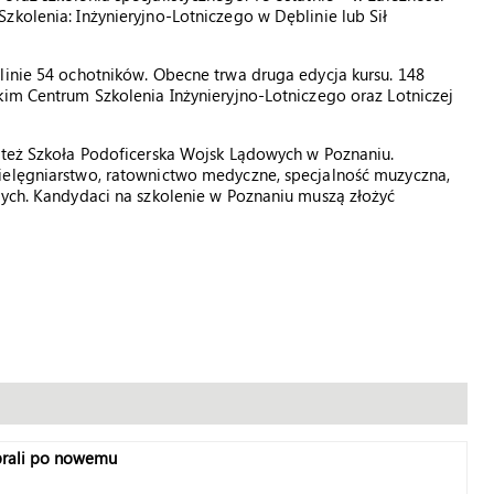
zkolenia: Inżynieryjno-Lotniczego w Dęblinie lub Sił
linie 54 ochotników. Obecne trwa druga edycja kursu. 148
kim Centrum Szkolenia Inżynieryjno-Lotniczego oraz Lotniczej
i też Szkoła Podoficerska Wojsk Lądowych w Poznaniu.
ielęgniarstwo, ratownictwo medyczne, specjalność muzyczna,
nych. Kandydaci na szkolenie w Poznaniu muszą złożyć
aprali po nowemu