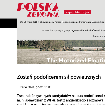
moja polska zbrojna
Od 25 maja 2018 r. obowiązuje w Polsce Rozporządzenie Parlamentu Europejskieg
Armia
Poligon
Sprzęt
Misje
Polityka
Prawo
W związku z powyższym przygotowaliśmy dla Państwa inform
Prosimy o 
Zostań podoficerem sił powietrznych
23.04.2020, godz. 11:03
Trwa nabór cywilnych kandydatów na kurs podoficerski w 
m.in. sprawdzian z WF-u, test z angielskiego i rozmowa 
start kursu na listopad. Jednak z powodu pandemii termi