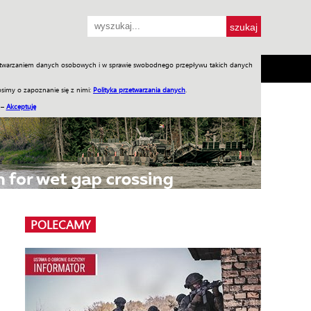
przetwarzaniem danych osobowych i w sprawie swobodnego przepływu takich danych
SH
SKLEP
Jednodniówki
Praca w WIW
simy o zapoznanie się z nimi:
Polityka przetwarzania danych
.
 –
Akceptuję
POLECAMY