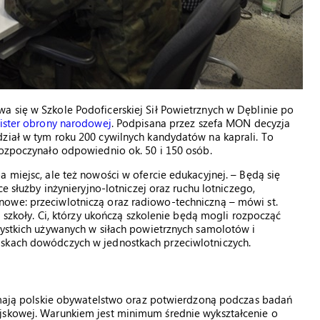
a się w Szkole Podoficerskiej Sił Powietrznych w Dęblinie po
ister obrony narodowej
. Podpisana przez szefa MON decyzja
ział w tym roku 200 cywilnych kandydatów na kaprali. To
rozpoczynało odpowiednio ok. 50 i 150 osób.
 miejsc, ale też nowości w ofercie edukacyjnej. – Będą się
ce służby inżynieryjno-lotniczej oraz ruchu lotniczego,
owe: przeciwlotniczą oraz radiowo-techniczną – mówi st.
j szkoły. Ci, którzy ukończą szkolenie będą mogli rozpocząć
zystkich używanych w siłach powietrznych samolotów i
iskach dowódczych w jednostkach przeciwlotniczych.
, mają polskie obywatelstwo oraz potwierdzoną podczas badań
jskowej. Warunkiem jest minimum średnie wykształcenie o