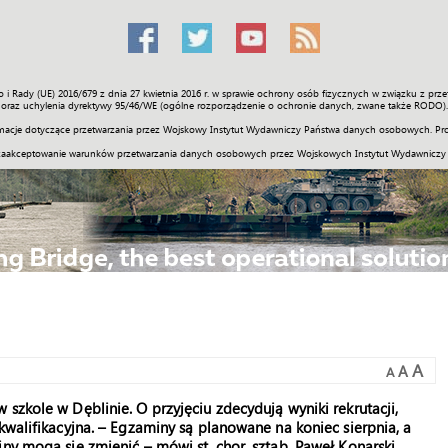
o i Rady (UE) 2016/679 z dnia 27 kwietnia 2016 r. w sprawie ochrony osób fizycznych w związku z 
Świat
Społeczność
Sport
Historia
Galerie
Wideo
ENGLI
oraz uchylenia dyrektywy 95/46/WE (ogólne rozporządzenie o ochronie danych, zwane także RODO).
acje dotyczące przetwarzania przez Wojskowy Instytut Wydawniczy Państwa danych osobowych. Pro
zaakceptowanie warunków przetwarzania danych osobowych przez Wojskowych Instytut Wydawniczy
A
A
A
szkole w Dęblinie. O przyjęciu zdecydują wyniki rekrutacji,
kwalifikacyjna. – Egzaminy są planowane na koniec sierpnia, a
ny mogą się zmienić – mówi st. chor. sztab. Paweł Konarski,