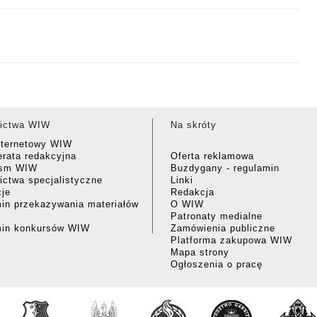
ictwa WIW
Na skróty
nternetowy WIW
rata redakcyjna
Oferta reklamowa
ism WIW
Buzdygany - regulamin
ctwa specjalistyczne
Linki
cje
Redakcja
in przekazywania materiałów
O WIW
Patronaty medialne
min konkursów WIW
Zamówienia publiczne
Platforma zakupowa WIW
Mapa strony
Ogłoszenia o pracę