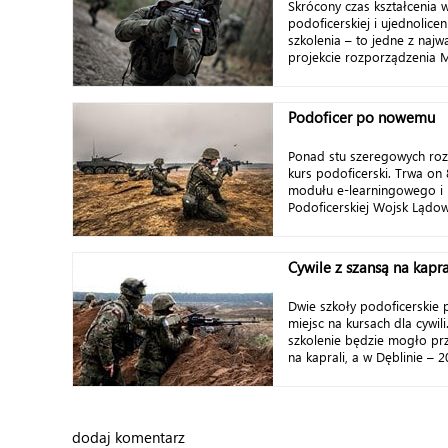
Skrócony czas kształcenia 
podoficerskiej i ujednolic
szkolenia – to jedne z najw
projekcie rozporządzenia M
Podoficer po nowemu
Ponad stu szeregowych roz
kurs podoficerski. Trwa on 8
modułu e-learningowego i 
Podoficerskiej Wojsk Lądowy
Cywile z szansą na kapr
Dwie szkoły podoficerskie 
miejsc na kursach dla cywil
szkolenie będzie mogło pr
na kaprali, a w Dęblinie – 
dodaj komentarz