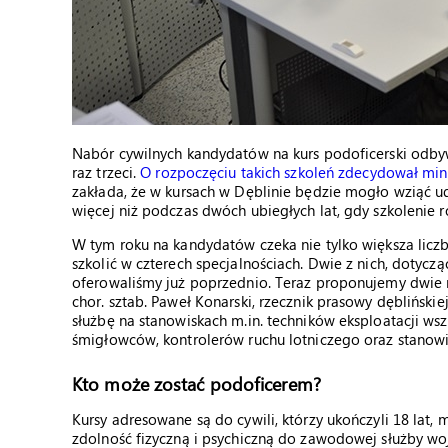
Nabór cywilnych kandydatów na kurs podoficerski odbyw
raz trzeci.
O rozpoczęciu takich szkoleń zdecydował min
zakłada, że w kursach w Dęblinie będzie mogło wziąć ud
więcej niż podczas dwóch ubiegłych lat, gdy szkolenie 
W tym roku na kandydatów czeka nie tylko większa liczba
szkolić w czterech specjalnościach. Dwie z nich, dotyczą
oferowaliśmy już poprzednio. Teraz proponujemy dwie n
chor. sztab. Paweł Konarski, rzecznik prasowy dęblińskie
służbę na stanowiskach m.in. techników eksploatacji ws
śmigłowców, kontrolerów ruchu lotniczego oraz stanow
Kto może zostać podoficerem?
Kursy adresowane są do cywili, którzy ukończyli 18 lat
zdolność fizyczną i psychiczną do zawodowej służby wo