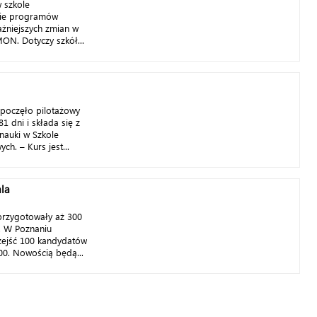
w szkole
enie programów
ażniejszych zmian w
ON. Dotyczy szkół...
poczęło pilotażowy
1 dni i składa się z
nauki w Szkole
ch. – Kurs jest...
ala
przygotowały aż 300
i. W Poznaniu
zejść 100 kandydatów
200. Nowością będą...