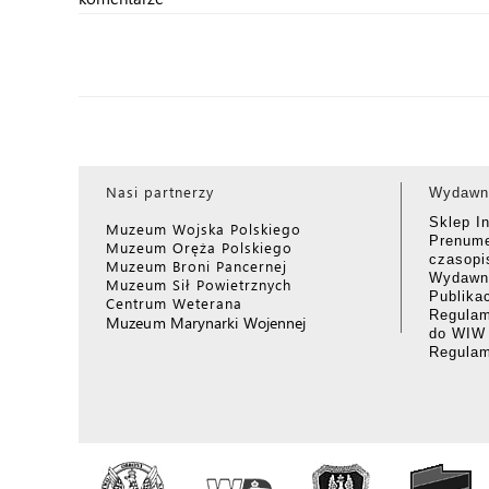
Nasi partnerzy
Wydawn
Sklep I
Muzeum Wojska Polskiego
Prenume
Muzeum Oręża Polskiego
czasop
Muzeum Broni Pancernej
Wydawni
Muzeum Sił Powietrznych
Publika
Centrum Weterana
Regulam
Muzeum Marynarki Wojennej
do WIW
Regula