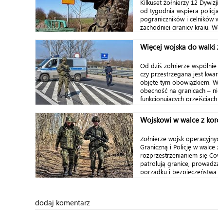
Kilkuset żołnierzy 12 Dywi
od tygodnia wspiera policj
pograniczników i celników 
zachodniej granicy kraju. W
ponad stukilometrowy...
Więcej wojska do walki
Od dziś żołnierze wspólnie z
czy przestrzegana jest kwa
objęte tym obowiązkiem. W
obecność na granicach – ni
funkcjonujących przejściach, 
Wojskowi w walce z ko
Żołnierze wojsk operacyjny
Graniczną i Policję w walce 
rozprzestrzenianiem się Co
patrolują granice, prowadzą
porządku i bezpieczeństwa n
dodaj komentarz