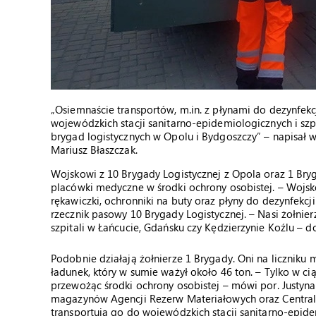
„Osiemnaście transportów, m.in. z płynami do dezynfek
wojewódzkich stacji sanitarno-epidemiologicznych i szp
brygad logistycznych w Opolu i Bydgoszczy” – napisał
Mariusz Błaszczak.
Wojskowi z 10 Brygady Logistycznej z Opola oraz 1 Bry
placówki medyczne w środki ochrony osobistej. – Woj
rękawiczki, ochronniki na buty oraz płyny do dezynfekcji
rzecznik pasowy 10 Brygady Logistycznej. – Nasi żołnierz
szpitali w Łańcucie, Gdańsku czy Kędzierzynie Koźlu – d
Podobnie działają żołnierze 1 Brygady. Oni na liczniku 
ładunek, który w sumie ważył około 46 ton. – Tylko w c
przewożąc środki ochrony osobistej – mówi por. Justyna
magazynów Agencji Rezerw Materiałowych oraz Centraln
transportują go do wojewódzkich stacji sanitarno-epide