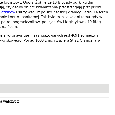
logistycy z Opola. Żołnierze 10 Brygady od kilku dni
ują, czy osoby objęte kwarantanną przestrzegają przepisów.
niczników
i służy wzdłuż polsko-czeskiej granicy. Patrolują teren,
nie kontroli sanitarnej. Tak było m.in. kilka dni temu, gdy w
patrol pograniczników, policjantów i logistyków z 10 Blog
 Ukraińcom.
ę z koronawirusem zaangażowanych jest 4691 żołnierzy i
 wojskowego. Ponad 1600 z nich wspiera Straż Graniczną w
a walczyć z