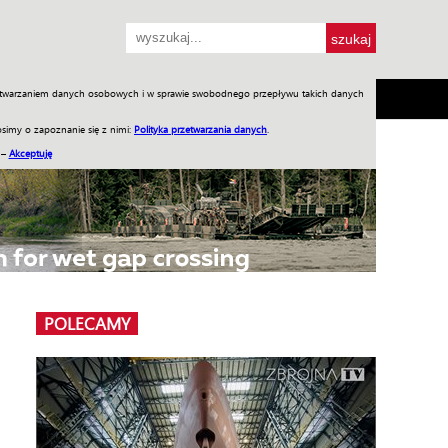
przetwarzaniem danych osobowych i w sprawie swobodnego przepływu takich danych
SH
SKLEP
Jednodniówki
Praca w WIW
simy o zapoznanie się z nimi:
Polityka przetwarzania danych
.
 –
Akceptuję
POLECAMY