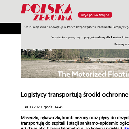
moja polska zbrojna
Od 25 maja 2018 r. obowiązuje w Polsce Rozporządzenie Parlamentu Europejskieg
Armia
Poligon
Sprzęt
Misje
Polityka
Prawo
W związku z powyższym przygotowaliśmy dla Państwa inform
Prosimy o 
Logistycy transportują środki ochronne
30.03.2020, godz. 14:49
Maseczki, rękawiczki, kombinezony oraz płyny do dezynf
transportują do szpitali i stacji sanitarno-epidemiolog
już dziesiątki tysięcy kilometrów. To kolejny przykład
dz