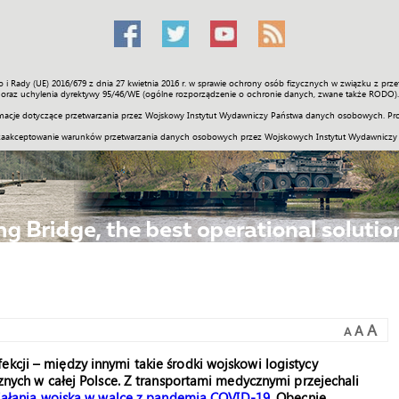
o i Rady (UE) 2016/679 z dnia 27 kwietnia 2016 r. w sprawie ochrony osób fizycznych w związku z 
Świat
Społeczność
Sport
Historia
Galerie
Wideo
ENGLI
oraz uchylenia dyrektywy 95/46/WE (ogólne rozporządzenie o ochronie danych, zwane także RODO).
acje dotyczące przetwarzania przez Wojskowy Instytut Wydawniczy Państwa danych osobowych. Pro
zaakceptowanie warunków przetwarzania danych osobowych przez Wojskowych Instytut Wydawniczy
A
A
A
ekcji – między innymi takie środki wojskowi logistycy
icznych w całej Polsce. Z transportami medycznymi przejechali
iałania wojska w walce z pandemią COVID-19
. Obecnie