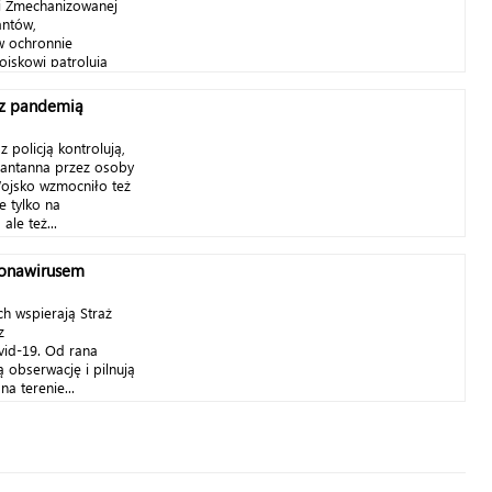
zji Zmechanizowanej
antów,
w ochronnie
ojskowi patrolują
 z pandemią
 policją kontrolują,
rantanna przez osoby
ojsko wzmocniło też
e tylko na
ale też...
ronawirusem
ch wspierają Straż
z
vid-19. Od rana
 obserwację i pilnują
a terenie...