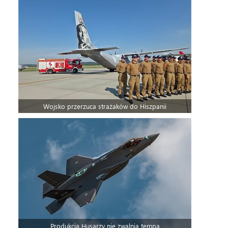
Wojsko przerzuca strażaków do Hiszpanii
Produkcja Husarzy nie zwalnia tempa