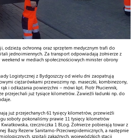
cji, odzieżą ochronną oraz sprzętem medycznym trafi do
itali jednoimiennych. Za transport odpowiadają żołnierze z
 w weekend w mediach społecznościowych minister obrony
gady Logistycznej z Bydgoszczy od wielu dni zaopatrują
skowymi ciężarówkami przewozimy np. maseczki, kombinezony,
 rąk i odkażania powierzchni – mówi kpt. Piotr Płuciennik,
e przejechali już tysiące kilometrów. Zawieźli ładunki np. do
odaje.
mają już przejechanych 61 tysięcy kilometrów, przewieźli
iągu soboty pokonaliśmy prawie 11 tysięcy kilometrów
 Kwiatkowska, rzeczniczka 1 BLog. Żołnierze pobierają towar z
ej Bazy Rezerw Sanitarno-Przeciwepidemicznych, a następnie
miologicznych, szpitali zakaźnych, wojewódzkich stacji