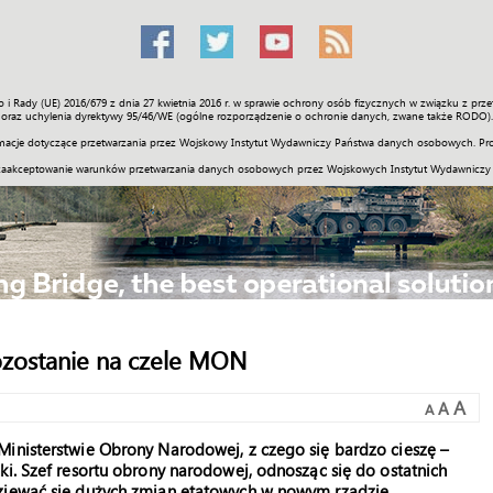
o i Rady (UE) 2016/679 z dnia 27 kwietnia 2016 r. w sprawie ochrony osób fizycznych w związku z 
Świat
Społeczność
Sport
Historia
Galerie
Wideo
ENGLI
oraz uchylenia dyrektywy 95/46/WE (ogólne rozporządzenie o ochronie danych, zwane także RODO).
acje dotyczące przetwarzania przez Wojskowy Instytut Wydawniczy Państwa danych osobowych. Pro
zaakceptowanie warunków przetwarzania danych osobowych przez Wojskowych Instytut Wydawniczy
zostanie na czele MON
A
A
A
Ministerstwie Obrony Narodowej, z czego się bardzo cieszę –
ki. Szef resortu obrony narodowej, odnosząc się do ostatnich
dziewać się dużych zmian etatowych w nowym rządzie.