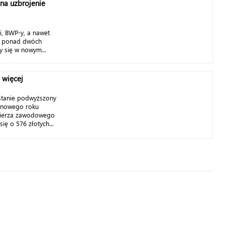
na uzbrojenie
i, BWP-y, a nawet
e z ponad dwóch
ły się w nowym...
 więcej
stanie podwyższony
d nowego roku
łnierza zawodowego
ię o 576 złotych...