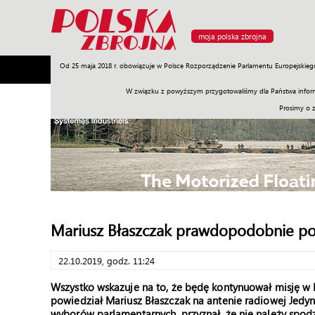
moja polska zbrojna
Od 25 maja 2018 r. obowiązuje w Polsce Rozporządzenie Parlamentu Europejskieg
Armia
Poligon
Sprzęt
Misje
Polityka
Prawo
W związku z powyższym przygotowaliśmy dla Państwa inform
Prosimy o 
Mariusz Błaszczak prawdopodobnie po
22.10.2019, godz. 11:24
Wszystko wskazuje na to, że będę kontynuował misję w 
powiedział Mariusz Błaszczak na antenie radiowej Jedyn
wyborów parlamentarnych, przyznał, że nie należy spo