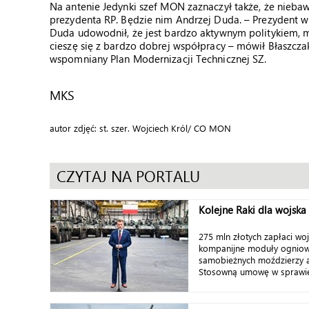
Na antenie Jedynki szef MON zaznaczył także, że nieb
prezydenta RP. Będzie nim Andrzej Duda. – Prezydent w
Duda udowodnił, że jest bardzo aktywnym politykiem, m
cieszę się z bardzo dobrej współpracy – mówił Błaszczak
wspomniany Plan Modernizacji Technicznej SZ.
MKS
autor zdjęć: st. szer. Wojciech Król/ CO MON
CZYTAJ NA PORTALU
Kolejne Raki dla wojska
275 mln złotych zapłaci wo
kompanijne moduły ognio
samobieżnych moździerzy 
Stosowną umowę w sprawie