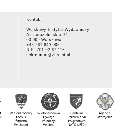
Kontakt
Wojskowy Instytut Wydawniczy
Al. Jerozolimskie 97
00-909 Warszawa
+48 261 849 008
NIP: 701-02-67-116
sekretariat@zbrojni.pl
t
Wielonarodowy
Wielonarodowa
Centrum
Agencja
SZ
Korpus
Dywizja
Szkolenia Sił
Uzbrojenia
Północno-
Północny-
Połączonych
Wschodni
Wschód
NATO (JFTC)