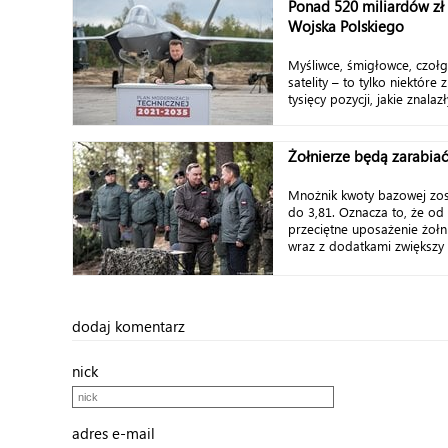
Ponad 520 miliardów zł 
Wojska Polskiego
Myśliwce, śmigłowce, czołg
satelity – to tylko niektór
tysięcy pozycji, jakie znalaz
Żołnierze będą zarabiać
Mnożnik kwoty bazowej zo
do 3,81. Oznacza to, że o
przeciętne uposażenie żo
wraz z dodatkami zwiększy s
dodaj komentarz
nick
adres e-mail