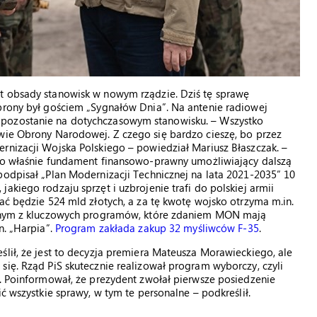
t obsady stanowisk w nowym rządzie. Dziś tę sprawę
obrony był gościem „Sygnałów Dnia”. Na antenie radiowej
 pozostanie na dotychczasowym stanowisku. – Wszystko
twie Obrony Narodowej. Z czego się bardzo cieszę, bo przez
rnizacji Wojska Polskiego – powiedział Mariusz Błaszczak. –
To właśnie fundament finansowo-prawny umożliwiający dalszą
podpisał „Plan Modernizacji Technicznej na lata 2021-2035” 10
akiego rodzaju sprzęt i uzbrojenie trafi do polskiej armii
ać będzie 524 mld złotych, a za tę kwotę wojsko otrzyma m.in.
Jednym z kluczowych programów, które zdaniem MON mają
n. „Harpia”.
Program zakłada zakup 32 myśliwców F-35
.
ślił, że jest to decyzja premiera Mateusza Morawieckiego, ale
się. Rząd PiS skutecznie realizował program wyborczy, czyli
ł. Poinformował, że prezydent zwołał pierwsze posiedzenie
ć wszystkie sprawy, w tym te personalne – podkreślił.