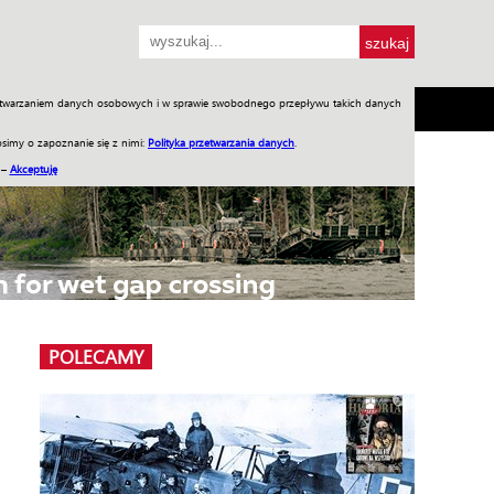
przetwarzaniem danych osobowych i w sprawie swobodnego przepływu takich danych
SH
SKLEP
Jednodniówki
Praca w WIW
simy o zapoznanie się z nimi:
Polityka przetwarzania danych
.
 –
Akceptuję
POLECAMY