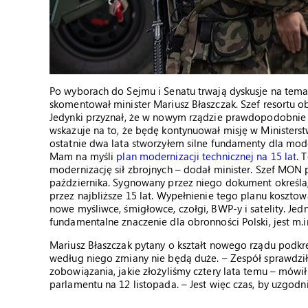
Po wyborach do Sejmu i Senatu trwają dyskusje na tema
skomentował minister Mariusz Błaszczak. Szef resortu 
Jedynki przyznał, że w nowym rządzie prawdopodobnie
wskazuje na to, że będę kontynuował misję w Ministers
ostatnie dwa lata stworzyłem silne fundamenty dla mode
Mam na myśli
plan modernizacji technicznej na 15 lat
. 
modernizację sił zbrojnych – dodał minister. Szef MON 
października. Sygnowany przez niego dokument określa, j
przez najbliższe 15 lat. Wypełnienie tego planu kosztow
nowe myśliwce, śmigłowce, czołgi, BWP-y i satelity. 
fundamentalne znaczenie dla obronności Polski, jest m.i
Mariusz Błaszczak pytany o kształt nowego rządu podkre
według niego zmiany nie będą duże. – Zespół sprawdził 
zobowiązania, jakie złożyliśmy cztery lata temu – mówi
parlamentu na 12 listopada. – Jest więc czas, by uzgodni