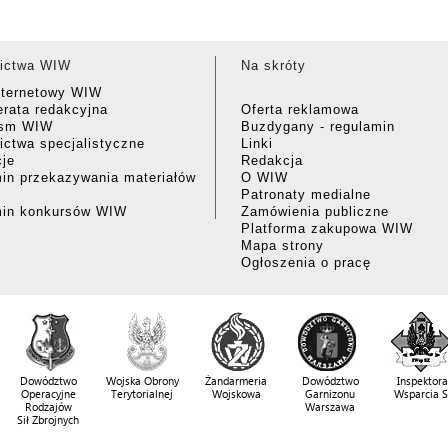
ictwa WIW
Na skróty
nternetowy WIW
rata redakcyjna
Oferta reklamowa
ism WIW
Buzdygany - regulamin
ctwa specjalistyczne
Linki
cje
Redakcja
in przekazywania materiałów
O WIW
Patronaty medialne
min konkursów WIW
Zamówienia publiczne
Platforma zakupowa WIW
Mapa strony
Ogłoszenia o pracę
Dowództwo
Wojska Obrony
Żandarmeria
Dowództwo
Inspektora
Operacyjne
Terytorialnej
Wojskowa
Garnizonu
Wsparcia 
Rodzajów
Warszawa
Sił Zbrojnych