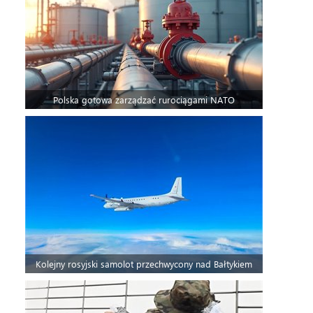
Polska gotowa zarządzać rurociągami NATO
Kolejny rosyjski samolot przechwycony nad Bałtykiem