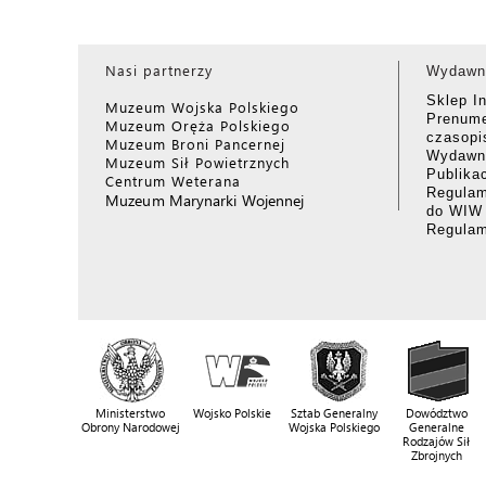
Nasi partnerzy
Wydawn
Sklep I
Muzeum Wojska Polskiego
Prenume
Muzeum Oręża Polskiego
czasop
Muzeum Broni Pancernej
Wydawni
Muzeum Sił Powietrznych
Publika
Centrum Weterana
Regulam
Muzeum Marynarki Wojennej
do WIW
Regula
Ministerstwo
Wojsko Polskie
Sztab Generalny
Dowództwo
Obrony Narodowej
Wojska Polskiego
Generalne
Rodzajów Sił
Zbrojnych