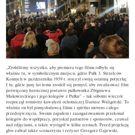
„Zrobiliśmy wszystko, aby premiera tego filmu odbyła się
właśnie tu, w symbolicznym miejscu, gdzie Pułk 3. Strzelców
Konnych w październiku 1939 r. stoczył swoją ostatnią potyczkę.
I tu, gdzie parę lat temu zrodził się pomysł, aby zrealizować film
poświęcony heroicznej postawie pułkownika Zbigniewa
Makowieckiego i jego kolegów z Pułku” – tak sobotni wieczór
rozpoczął rotmistrz kawalerii ochotniczej Dariusz Waligórski. To
właśnie on był pomysłodawcą filmu i spiritus movens całego
przedsięwzięcia. Swoim zapałem i zaangażowaniem przekonał
kolegów do współpracy, pozyskał partnerów i sponsorów, czuwał
nad zdjęciami, a także wystąpił w kilku scenach. Przed projekcją
głos zabrał także scenarzysta i reżyser Grzegorz Gajewski,