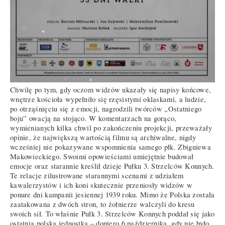
Chwilę po tym, gdy oczom widzów ukazały się napisy końcowe,
wnętrze kościoła wypełniło się rzęsistymi oklaskami, a ludzie,
po otrząśnięciu się z emocji, nagrodzili twórców „Ostatniego
boju” owacją na stojąco. W komentarzach na gorąco,
wymienianych kilka chwil po zakończeniu projekcji, przeważały
opinie, że największą wartością filmu są archiwalne, nigdy
wcześniej nie pokazywane wspomnienia samego płk. Zbigniewa
Makowieckiego. Swoimi opowieściami umiejętnie budował
emocje oraz starannie kreślił dzieje Pułku 3. Strzelców Konnych.
Te relacje zilustrowane starannymi scenami z udziałem
kawalerzystów i ich koni skutecznie przeniosły widzów w
ponure dni kampanii jesiennej 1939 roku. Mimo że Polska została
zaatakowana z dwóch stron, to żołnierze walczyli do kresu
swoich sił. To właśnie Pułk 3. Strzelców Konnych poddał się jako
ostatnia polska jednostka – dopiero 6 października, gdy nie było