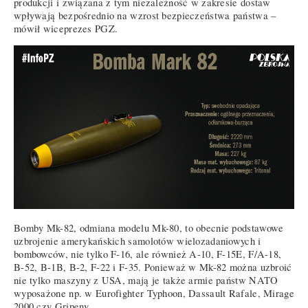
produkcji i związana z tym niezależność w zakresie dostaw
wpływają bezpośrednio na wzrost bezpieczeństwa państwa –
mówił wiceprezes PGZ.
Bomby Mk-82, odmiana modelu Mk-80, to obecnie podstawowe
uzbrojenie amerykańskich samolotów wielozadaniowych i
bombowców, nie tylko F-16, ale również A-10, F-15E, F/A-18,
B-52, B-1B, B-2, F-22 i F-35. Ponieważ w Mk-82 można uzbroić
nie tylko maszyny z USA, mają je także armie państw NATO
wyposażone np. w Eurofighter Typhoon, Dassault Rafale, Mirage
2000 czy Gripeny.