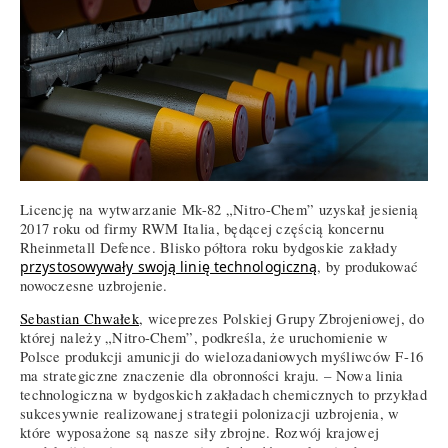
Licencję na wytwarzanie Mk-82 „Nitro-Chem” uzyskał jesienią
2017 roku od firmy RWM Italia, będącej częścią koncernu
Rheinmetall Defence. Blisko półtora roku bydgoskie zakłady
przystosowywały swoją linię technologiczną
, by produkować
nowoczesne uzbrojenie.
Sebastian Chwałek
, wiceprezes Polskiej Grupy Zbrojeniowej, do
której należy „Nitro-Chem”, podkreśla, że uruchomienie w
Polsce produkcji amunicji do wielozadaniowych myśliwców F-16
ma strategiczne znaczenie dla obronności kraju. – Nowa linia
technologiczna w bydgoskich zakładach chemicznych to przykład
sukcesywnie realizowanej strategii polonizacji uzbrojenia, w
które wyposażone są nasze siły zbrojne. Rozwój krajowej