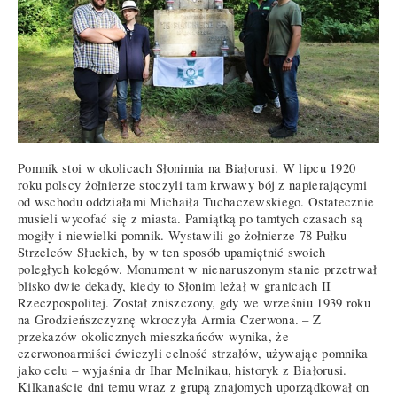
Pomnik stoi w okolicach Słonimia na Białorusi. W lipcu 1920
roku polscy żołnierze stoczyli tam krwawy bój z napierającymi
od wschodu oddziałami Michaiła Tuchaczewskiego. Ostatecznie
musieli wycofać się z miasta. Pamiątką po tamtych czasach są
mogiły i niewielki pomnik. Wystawili go żołnierze 78 Pułku
Strzelców Słuckich, by w ten sposób upamiętnić swoich
poległych kolegów. Monument w nienaruszonym stanie przetrwał
blisko dwie dekady, kiedy to Słonim leżał w granicach II
Rzeczpospolitej. Został zniszczony, gdy we wrześniu 1939 roku
na Grodzieńszczyznę wkroczyła Armia Czerwona. – Z
przekazów okolicznych mieszkańców wynika, że
czerwonoarmiści ćwiczyli celność strzałów, używając pomnika
jako celu – wyjaśnia dr Ihar Melnikau, historyk z Białorusi.
Kilkanaście dni temu wraz z grupą znajomych uporządkował on