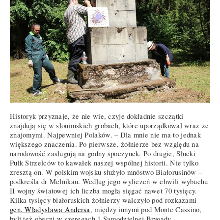
Historyk przyznaje, że nie wie, czyje dokładnie szczątki
znajdują się w słonimskich grobach, które uporządkował wraz ze
znajomymi. Najpewniej Polaków. – Dla mnie nie ma to jednak
większego znaczenia. Po pierwsze, żołnierze bez względu na
narodowość zasługują na godny spoczynek. Po drugie, Słucki
Pułk Strzelców to kawałek naszej wspólnej historii. Nie tylko
zresztą on. W polskim wojsku służyło mnóstwo Białorusinów –
podkreśla dr Melnikau. Według jego wyliczeń w chwili wybuchu
II wojny światowej ich liczba mogła sięgać nawet 70 tysięcy.
Kilka tysięcy białoruskich żołnierzy walczyło pod rozkazami
gen. Władysława Andersa
, między innymi pod Monte Cassino,
byli też obecni w szeregach 1 Samodzielnej Brygady