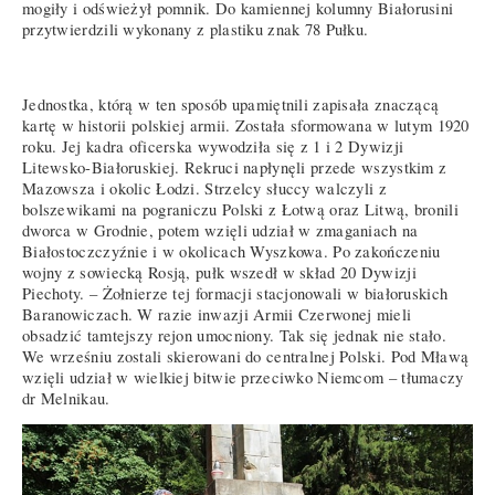
mogiły i odświeżył pomnik. Do kamiennej kolumny Białorusini
przytwierdzili wykonany z plastiku znak 78 Pułku.
Jednostka, którą w ten sposób upamiętnili zapisała znaczącą
kartę w historii polskiej armii. Została sformowana w lutym 1920
roku. Jej kadra oficerska wywodziła się z 1 i 2 Dywizji
Litewsko-Białoruskiej. Rekruci napłynęli przede wszystkim z
Mazowsza i okolic Łodzi. Strzelcy słuccy walczyli z
bolszewikami na pograniczu Polski z Łotwą oraz Litwą, bronili
dworca w Grodnie, potem wzięli udział w zmaganiach na
Białostoczczyźnie i w okolicach Wyszkowa. Po zakończeniu
wojny z sowiecką Rosją, pułk wszedł w skład 20 Dywizji
Piechoty. – Żołnierze tej formacji stacjonowali w białoruskich
Baranowiczach. W razie inwazji Armii Czerwonej mieli
obsadzić tamtejszy rejon umocniony. Tak się jednak nie stało.
We wrześniu zostali skierowani do centralnej Polski. Pod Mławą
wzięli udział w wielkiej bitwie przeciwko Niemcom – tłumaczy
dr Melnikau.