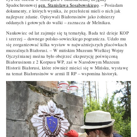
Spadochronowej
gen. Stanisława Sosabowskiego
. – Posiadam
dokumenty, z których wynika, że przełożeni mieli o nich jak
najlepsze zdanie. Opisywali Białorusinów jako żołnierzy
oddanych i gotowych do walki – zaznacza dr Melnikau.
Naukowiec od lat zajmuje się tą tematyką. Bada też dzieje KOP
i szerzej – dawnego polsko-sowieckiego pogranicza. Udało mu
się zorganizować kilka wystaw w najważniejszych placówkach
muzealnych Białorusi. – W mińskim Muzeum Wielkiej Wojny
Ojczyźnianej można było obejrzeć ekspozycję poświęconą
Białorusinom z 2 Korpusu WP, zaś w Narodowym Muzeum
Historii Białorusi, które również mieści się w Mińsku, wystawę
na temat Białorusinów w armii II RP – wspomina historyk.