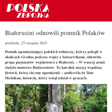
Białorusini odnowili pomnik Polaków
niedziela, 25 sierpnia 2019
Pomnik upamiętniający polskich żołnierzy, którzy polegli w
okolicach Grodna podczas wojny z bolszewikami, odnowiła
grupa pasjonatów wojskowości z Białorusi. – W waszej armii
służyło mnóstwo Białorusinów. To kawałek naszej wspólnej
historii, którą chcemy upamiętnić – podkreśla dr Ihar
Melnikau, historyk, który wziął udział w pracach.