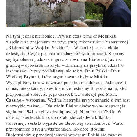
Na tym jednak nie koniec. Pewien czas temu dr Melnikau
wspólnie ze znajomymi założył grupę rekonstrukcji historycznej
„Białorusini w Wojsku Polskim”. – W sumie jest nas około
dziesięciu. Część posiada mundury różnych formacji. Staramy
się być obecni podczas imprez zarówno na Białorusi, jak i za
granicą – opowiada historyk. – Braliśmy na przykład udział w
inscenizacji bitwy pod Mławą, ale też w Dniu Polski i Dniu
Wielkiej Brytanii, które organizowane były w Mińsku.
Wystąpiliśmy tam w dawnych polskich mundurach. Podchodzili
do nas mieszkańcy, dziwili się, że jesteśmy Białorusinami, ktoś
przypomniał sobie, że jego dziadek też walczył
pod Monte
Cassino
– wspomina. Według historyka przypominanie o tym jest
niezwykle ważne. – Dla wielu Białorusinów wojna rozpoczęła
się latem 1941, czyli z chwilą inwazji Niemiec na ZSRR. W
czasach sowieckich to, co działo się zaledwie kilka lat
wcześniej, zostało wyparte ze zbiorowej świadomości. Warto
przypomnieć o tych wydarzeniach. Bo choć stosunki
Białorusinów z przedwojennymi władzami Polski nie zawsze