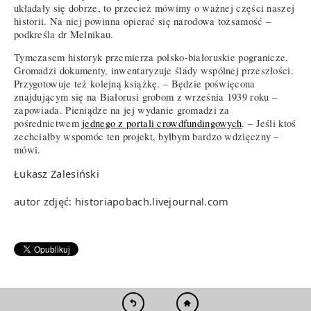
układały się dobrze, to przecież mówimy o ważnej części naszej
historii. Na niej powinna opierać się narodowa tożsamość –
podkreśla dr Melnikau.
Tymczasem historyk przemierza polsko-białoruskie pogranicze.
Gromadzi dokumenty, inwentaryzuje ślady wspólnej przeszłości.
Przygotowuje też kolejną książkę. – Będzie poświęcona
znajdującym się na Białorusi grobom z września 1939 roku –
zapowiada. Pieniądze na jej wydanie gromadzi za
pośrednictwem
jednego z portali crowdfundingowych
. – Jeśli ktoś
zechciałby wspomóc ten projekt, byłbym bardzo wdzięczny –
mówi.
Łukasz Zalesiński
autor zdjęć: historiapobach.livejournal.com