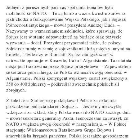
Jednym z poruszonych podczas spotkania tematów była
mobilność sił NATO. – To są bardzo ważne kwestie zarówno
jeśli chodzi o funkcjonowanie Wojska Polskiego, jak i Sojuszu
Północnoatlantyckiego – mówił prezydent Andrzej Duda. –
Nazywamy to wzmacnianiem zdolności, które sprawiają, że
Sojusz jest w stanie odpowiedzieć na bieżące oraz przyszłe
wyzwania – dodał. Prezydent przypomniał także, że polscy
żołnierze ramię w ramię z sojusznikami służą między innymi na
Łotwie, Litwie czy w Rumunii. Są też zaangażowani w
natowskie operacje w Kosowie, Iraku i Afganistanie. Ta ostatnia
misja jest traktowana przez Sojusz priorytetowo. – Zapewniałem
sekretarza generalnego, że Polska wzmocni swoją obecność w
Afganistanie. Polski kontyngent wojskowy został zwiększony z
350 do 400 żołnierzy – podkreślał zwierzchnik polskich sił
zbrojnych.
Z kolei Jens Stoltenberg podziękował Polsce za działania
prowadzone pod sztandarem Sojuszu. – Jesteśmy niezwykle
wdzięczni za wkład, który Polska wnosi do NATO każdego dnia
– mówił sekretarz generalny Paktu. Jednocześnie zauważył, że
NATO zwiększa swoją obecność w naszym kraju. – W Polsce
stacjonuje Wielonarodowa Batalionowa Grupa Bojowa i
amerykańska brygada pancerna. Polska jest także gospodarzem