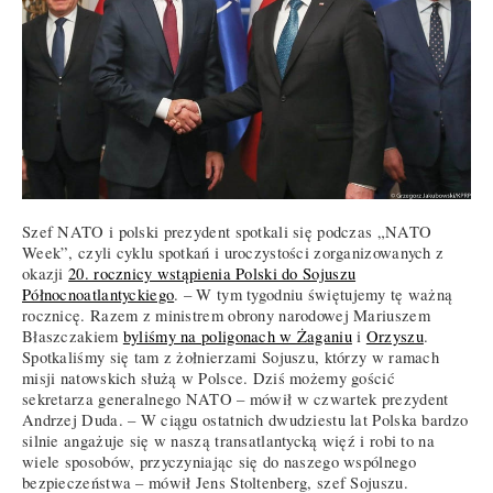
Szef NATO i polski prezydent spotkali się podczas „NATO
Week”, czyli cyklu spotkań i uroczystości zorganizowanych z
okazji
20. rocznicy wstąpienia Polski do Sojuszu
Północnoatlantyckiego
. – W tym tygodniu świętujemy tę ważną
rocznicę. Razem z ministrem obrony narodowej Mariuszem
Błaszczakiem
byliśmy na poligonach w Żaganiu
i
Orzyszu
.
Spotkaliśmy się tam z żołnierzami Sojuszu, którzy w ramach
misji natowskich służą w Polsce. Dziś możemy gościć
sekretarza generalnego NATO – mówił w czwartek prezydent
Andrzej Duda. – W ciągu ostatnich dwudziestu lat Polska bardzo
silnie angażuje się w naszą transatlantycką więź i robi to na
wiele sposobów, przyczyniając się do naszego wspólnego
bezpieczeństwa – mówił Jens Stoltenberg, szef Sojuszu.