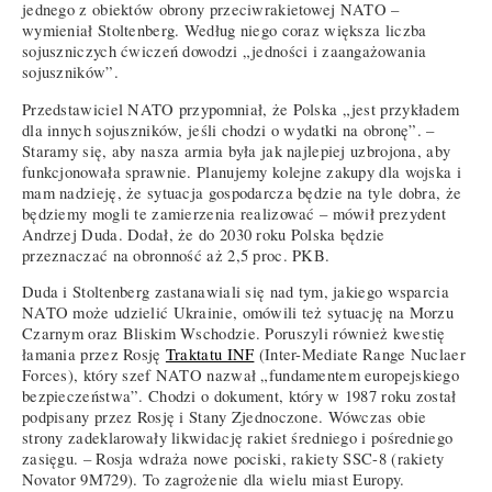
jednego z obiektów obrony przeciwrakietowej NATO –
wymieniał Stoltenberg. Według niego coraz większa liczba
sojuszniczych ćwiczeń dowodzi „jedności i zaangażowania
sojuszników”.
Przedstawiciel NATO przypomniał, że Polska „jest przykładem
dla innych sojuszników, jeśli chodzi o wydatki na obronę”. –
Staramy się, aby nasza armia była jak najlepiej uzbrojona, aby
funkcjonowała sprawnie. Planujemy kolejne zakupy dla wojska i
mam nadzieję, że sytuacja gospodarcza będzie na tyle dobra, że
będziemy mogli te zamierzenia realizować – mówił prezydent
Andrzej Duda. Dodał, że do 2030 roku Polska będzie
przeznaczać na obronność aż 2,5 proc. PKB.
Duda i Stoltenberg zastanawiali się nad tym, jakiego wsparcia
NATO może udzielić Ukrainie, omówili też sytuację na Morzu
Czarnym oraz Bliskim Wschodzie. Poruszyli również kwestię
łamania przez Rosję
Traktatu INF
(Inter-Mediate Range Nuclaer
Forces), który szef NATO nazwał „fundamentem europejskiego
bezpieczeństwa”. Chodzi o dokument, który w 1987 roku został
podpisany przez Rosję i Stany Zjednoczone. Wówczas obie
strony zadeklarowały likwidację rakiet średniego i pośredniego
zasięgu. – Rosja wdraża nowe pociski, rakiety SSC-8 (rakiety
Novator 9M729). To zagrożenie dla wielu miast Europy.