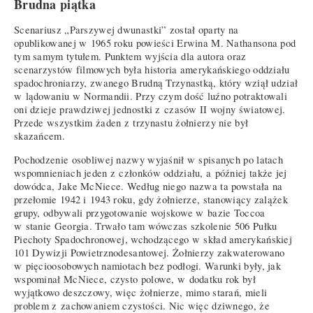
Brudna piątka
Scenariusz „Parszywej dwunastki” został oparty na
opublikowanej w 1965 roku powieści Erwina M. Nathansona pod
tym samym tytułem. Punktem wyjścia dla autora oraz
scenarzystów filmowych była historia amerykańskiego oddziału
spadochroniarzy, zwanego Brudną Trzynastką, który wziął udział
w lądowaniu w Normandii. Przy czym dość luźno potraktowali
oni dzieje prawdziwej jednostki z czasów II wojny światowej.
Przede wszystkim żaden z trzynastu żołnierzy nie był
skazańcem.
Pochodzenie osobliwej nazwy wyjaśnił w spisanych po latach
wspomnieniach jeden z członków oddziału, a później także jej
dowódca, Jake McNiece. Według niego nazwa ta powstała na
przełomie 1942 i 1943 roku, gdy żołnierze, stanowiący zalążek
grupy, odbywali przygotowanie wojskowe w bazie Toccoa
w stanie Georgia. Trwało tam wówczas szkolenie 506 Pułku
Piechoty Spadochronowej, wchodzącego w skład amerykańskiej
101 Dywizji Powietrznodesantowej. Żołnierzy zakwaterowano
w pięcioosobowych namiotach bez podłogi. Warunki były, jak
wspominał McNiece, czysto polowe, w dodatku rok był
wyjątkowo deszczowy, więc żołnierze, mimo starań, mieli
problem z zachowaniem czystości. Nic więc dziwnego, że