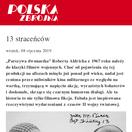
13 straceńców
wtorek, 08 stycznia 2019
„Parszywa dwunastka” Roberta Aldricha z 1967 roku należy
do klasyki filmów wojennych. Choć od pojawienia się tej
produkcji na afiszach minęło już ponad pół wieku, nadal jest
ceniona przez miłośników kina militarnego ze względu na
wartką, trzymającą w napięciu akcję, wyrazistych bohaterów
i doskonałe, skrzące się czarnym humorem dialogi. Ale ta
historia to nie tylko filmowa fikcja. Fabuła jest inspirowana
rzeczywistymi wydarzeniami z czasów II wojny światowej.