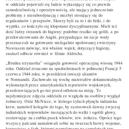
w oddziale pojawiali się ludzie wykazujący się co prawda
samodzielnością i operatywnością, ale mający jednocześnie
problemy z niesubordynacją i niezbyt stosujący się do
regulaminów i przepisów. Skorzy byli za to i do bitki, i do
wypitki, co kończyło się kłopotami dyscyplinarnymi. Mieli też
dość luźny stosunek do higieny: podobno rzadko się golili, a po
przekwaterowaniu do Anglii, przypadające im racje wody
przeznaczali na gotowanie nielegalnie upolowanej zwierzyny.
Nawiasem mówiąc, ten właśnie wątek, dotyczący higieny,
znalazł odbicie również w filmie Aldricha.
„Brudna trzynastka” osiągnęła gotowość operacyjną wiosną 1944
roku. Oddział zrzucono na spadochronach w północnej Francji 5
czerwca 1944 roku, w przeddzień inwazji aliantów
w Normandii. Zachowało się trochę materiałów dokumentalnych
wykonanych przez amerykańskich reporterów wojskowych,
przedstawiających go tuż przed odlotem na misję. To
najsłynniejsze zdjęcia oddziału ze względu na osobliwy wygląd
żołnierzy. Otóż McNiece, w którego żyłach płynęła indiańska
krew, namówił kolegów do tego, by zastosowali dawny zwyczaj
indiańskich wojowników ruszających do walki i ogolili głowy,
zostawiając na czubku pasek włosów, tzw. irokeza. Oprócz tego
wszyscy palcami namalowali sobie na twarzach barwy wojenne,
korzystając z farb, którymi wymalowano na samolotach tzw.