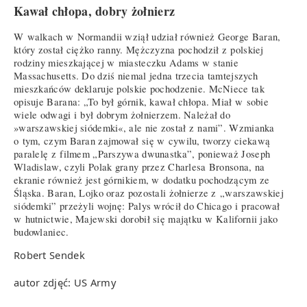
Kawał chłopa, dobry żołnierz
W walkach w Normandii wziął udział również George Baran,
który został ciężko ranny. Mężczyzna pochodził z polskiej
rodziny mieszkającej w miasteczku Adams w stanie
Massachusetts. Do dziś niemal jedna trzecia tamtejszych
mieszkańców deklaruje polskie pochodzenie. McNiece tak
opisuje Barana: „To był górnik, kawał chłopa. Miał w sobie
wiele odwagi i był dobrym żołnierzem. Należał do
»warszawskiej siódemki«, ale nie został z nami”. Wzmianka
o tym, czym Baran zajmował się w cywilu, tworzy ciekawą
paralelę z filmem „Parszywa dwunastka”, ponieważ Joseph
Wladislaw, czyli Polak grany przez Charlesa Bronsona, na
ekranie również jest górnikiem, w dodatku pochodzącym ze
Śląska. Baran, Lojko oraz pozostali żołnierze z „warszawskiej
siódemki” przeżyli wojnę: Palys wrócił do Chicago i pracował
w hutnictwie, Majewski dorobił się majątku w Kalifornii jako
budowlaniec.
Robert Sendek
autor zdjęć: US Army