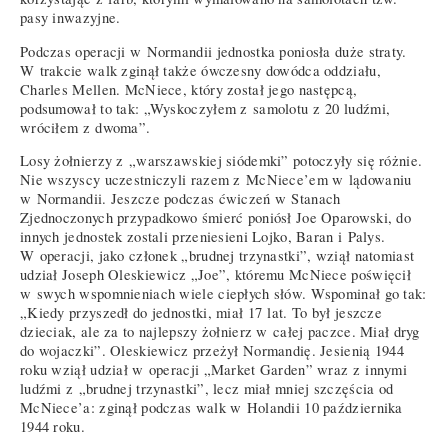
pasy inwazyjne.
Podczas operacji w Normandii jednostka poniosła duże straty.
W trakcie walk zginął także ówczesny dowódca oddziału,
Charles Mellen. McNiece, który został jego następcą,
podsumował to tak: „Wyskoczyłem z samolotu z 20 ludźmi,
wróciłem z dwoma”.
Losy żołnierzy z „warszawskiej siódemki” potoczyły się różnie.
Nie wszyscy uczestniczyli razem z McNiece’em w lądowaniu
w Normandii. Jeszcze podczas ćwiczeń w Stanach
Zjednoczonych przypadkowo śmierć poniósł Joe Oparowski, do
innych jednostek zostali przeniesieni Lojko, Baran i Palys.
W operacji, jako członek „brudnej trzynastki”, wziął natomiast
udział Joseph Oleskiewicz „Joe”, któremu McNiece poświęcił
w swych wspomnieniach wiele ciepłych słów. Wspominał go tak:
„Kiedy przyszedł do jednostki, miał 17 lat. To był jeszcze
dzieciak, ale za to najlepszy żołnierz w całej paczce. Miał dryg
do wojaczki”. Oleskiewicz przeżył Normandię. Jesienią 1944
roku wziął udział w operacji „Market Garden” wraz z innymi
ludźmi z „brudnej trzynastki”, lecz miał mniej szczęścia od
McNiece’a: zginął podczas walk w Holandii 10 października
1944 roku.