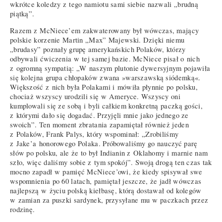
wkrótce koledzy z tego namiotu sami siebie nazwali „brudną
piątką”.
Razem z McNiece’em zakwaterowany był wówczas, mający
polskie korzenie Martin „Max” Majewski. Dzięki niemu
„brudasy” poznały grupę amerykańskich Polaków, którzy
odbywali ćwiczenia w tej samej bazie. McNiece pisał o nich
z ogromną sympatią: „W naszym plutonie dywersyjnym pojawiła
się kolejna grupa chłopaków zwana »warszawską siódemką«.
Większość z nich była Polakami i mówiła płynnie po polsku,
chociaż wszyscy urodzili się w Ameryce. Wszyscy oni
kumplowali się ze sobą i byli całkiem konkretną paczką gości,
z którymi dało się dogadać. Przyjęli mnie jako jednego ze
swoich”. Ten moment zbratania zapamiętał również jeden
z Polaków, Frank Palys, który wspominał: „Zrobiliśmy
z Jake’a honorowego Polaka. Próbowaliśmy go nauczyć parę
słów po polsku, ale że to był Indianin z Oklahomy i marnie nam
szło, więc daliśmy sobie z tym spokój”. Swoją drogą ten czas tak
mocno zapadł w pamięć McNiece’owi, że kiedy spisywał swe
wspomnienia po 60 latach, pamiętał jeszcze, że jadł wówczas
najlepszą w życiu polską kiełbasę, którą dostawał od kolegów
w zamian za puszki sardynek, przysyłane mu w paczkach przez
rodzinę.