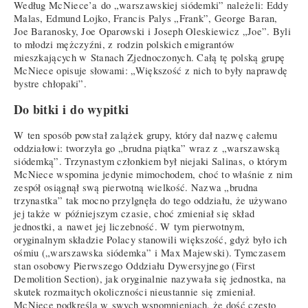
Według McNiece’a do „warszawskiej siódemki” należeli: Eddy
Malas, Edmund Lojko, Francis Palys „Frank”, George Baran,
Joe Baranosky, Joe Oparowski i Joseph Oleskiewicz „Joe”. Byli
to młodzi mężczyźni, z rodzin polskich emigrantów
mieszkających w Stanach Zjednoczonych. Całą tę polską grupę
McNiece opisuje słowami: „Większość z nich to były naprawdę
bystre chłopaki”.
Do bitki i do wypitki
W ten sposób powstał zalążek grupy, który dał nazwę całemu
oddziałowi: tworzyła go „brudna piątka” wraz z „warszawską
siódemką”. Trzynastym członkiem był niejaki Salinas, o którym
McNiece wspomina jedynie mimochodem, choć to właśnie z nim
zespół osiągnął swą pierwotną wielkość. Nazwa „brudna
trzynastka” tak mocno przylgnęła do tego oddziału, że używano
jej także w późniejszym czasie, choć zmieniał się skład
jednostki, a nawet jej liczebność. W tym pierwotnym,
oryginalnym składzie Polacy stanowili większość, gdyż było ich
ośmiu („warszawska siódemka” i Max Majewski). Tymczasem
stan osobowy Pierwszego Oddziału Dywersyjnego (First
Demolition Section), jak oryginalnie nazywała się jednostka, na
skutek rozmaitych okoliczności nieustannie się zmieniał.
McNiece podkreśla w swych wspomnieniach, że dość często