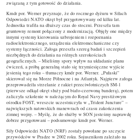
związaną z tym gotowość do działania.
Kmdr por. Werner przyznaje, że do rocznego dyżuru w Siłach
Odpowiedzi NATO okręt był przygotowywany od kilku lat.
Jednostka trafiła na dłuższy czas do stoczni. Przeszła tam
gruntowny remont połączony z modernizacją. Objęły one między
innymi systemy kierowania uzbrojeniem i rozpoznania
radioelektronicznego, urządzenia elektromechaniczne czy
systemy łączności. Załoga przeszła szereg badań i szczepień
niezbędnych do działania na różnych szerokościach
geograficznych. – Mieliśmy spory wpływ na układanie planu
ćwiczeń, a próbą generalną stało się trzymiesięczne wyjście
jesienią tego roku – tłumaczy kmdr por. Werner. „Pułaski”
skierował się na Morze Północne i na Atlantyk. Najpierw załoga
przeprowadziła strzelanie z rakiet przeciwlotniczych SM-1
(pierwsze odkąd okręt służy pod biało-czerwoną banderą), potem
zaliczyła szkolenie w należącym do Royal Navy prestiżowym
ośrodku FOST, wreszcie uczestniczyła w „Trident Juncture” –
największych natowskich manewrach od czasu zakończenia
zimnej wojny. – Myślę, że do służby w SON jesteśmy naprawdę
dobrze przygotowani – podsumowuje kmdr por. Werner.
Siły Odpowiedzi NATO (NRF) zostały powołane po szczycie
przywódców w Pradze w 2002 roku. Sojusznikom zależało na