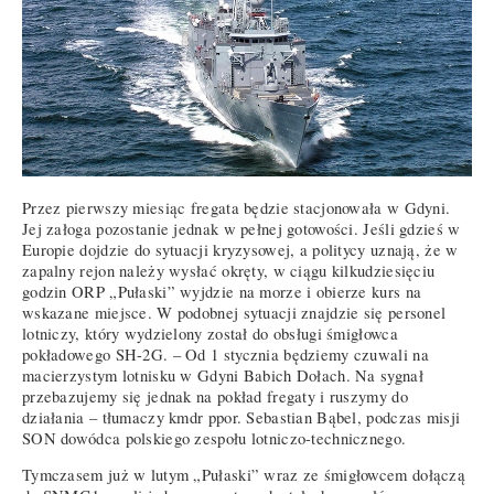
Przez pierwszy miesiąc fregata będzie stacjonowała w Gdyni.
Jej załoga pozostanie jednak w pełnej gotowości. Jeśli gdzieś w
Europie dojdzie do sytuacji kryzysowej, a politycy uznają, że w
zapalny rejon należy wysłać okręty, w ciągu kilkudziesięciu
godzin ORP „Pułaski” wyjdzie na morze i obierze kurs na
wskazane miejsce. W podobnej sytuacji znajdzie się personel
lotniczy, który wydzielony został do obsługi śmigłowca
pokładowego SH-2G. – Od 1 stycznia będziemy czuwali na
macierzystym lotnisku w Gdyni Babich Dołach. Na sygnał
przebazujemy się jednak na pokład fregaty i ruszymy do
działania – tłumaczy kmdr ppor. Sebastian Bąbel, podczas misji
SON dowódca polskiego zespołu lotniczo-technicznego.
Tymczasem już w lutym „Pułaski” wraz ze śmigłowcem dołączą