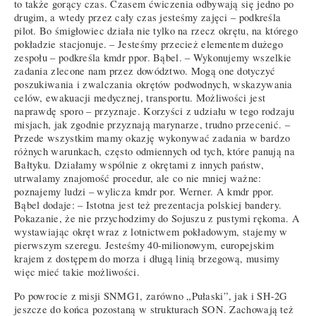
to także gorący czas. Czasem ćwiczenia odbywają się jedno po
drugim, a wtedy przez cały czas jesteśmy zajęci – podkreśla
pilot. Bo śmigłowiec działa nie tylko na rzecz okrętu, na którego
pokładzie stacjonuje. – Jesteśmy przecież elementem dużego
zespołu – podkreśla kmdr ppor. Bąbel. – Wykonujemy wszelkie
zadania zlecone nam przez dowództwo. Mogą one dotyczyć
poszukiwania i zwalczania okrętów podwodnych, wskazywania
celów, ewakuacji medycznej, transportu. Możliwości jest
naprawdę sporo – przyznaje. Korzyści z udziału w tego rodzaju
misjach, jak zgodnie przyznają marynarze, trudno przecenić. –
Przede wszystkim mamy okazję wykonywać zadania w bardzo
różnych warunkach, często odmiennych od tych, które panują na
Bałtyku. Działamy wspólnie z okrętami z innych państw,
utrwalamy znajomość procedur, ale co nie mniej ważne:
poznajemy ludzi – wylicza kmdr por. Werner. A kmdr ppor.
Bąbel dodaje: – Istotna jest też prezentacja polskiej bandery.
Pokazanie, że nie przychodzimy do Sojuszu z pustymi rękoma. A
wystawiając okręt wraz z lotnictwem pokładowym, stajemy w
pierwszym szeregu. Jesteśmy 40-milionowym, europejskim
krajem z dostępem do morza i długą linią brzegową, musimy
więc mieć takie możliwości.
Po powrocie z misji SNMG1, zarówno „Pułaski”, jak i SH-2G
jeszcze do końca pozostaną w strukturach SON. Zachowają też