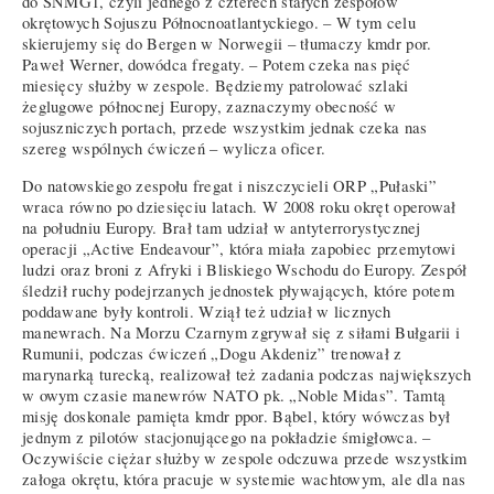
do SNMG1, czyli jednego z czterech stałych zespołów
okrętowych Sojuszu Północnoatlantyckiego. – W tym celu
skierujemy się do Bergen w Norwegii – tłumaczy kmdr por.
Paweł Werner, dowódca fregaty. – Potem czeka nas pięć
miesięcy służby w zespole. Będziemy patrolować szlaki
żeglugowe północnej Europy, zaznaczymy obecność w
sojuszniczych portach, przede wszystkim jednak czeka nas
szereg wspólnych ćwiczeń – wylicza oficer.
Do natowskiego zespołu fregat i niszczycieli ORP „Pułaski”
wraca równo po dziesięciu latach. W 2008 roku okręt operował
na południu Europy. Brał tam udział w antyterrorystycznej
operacji „Active Endeavour”, która miała zapobiec przemytowi
ludzi oraz broni z Afryki i Bliskiego Wschodu do Europy. Zespół
śledził ruchy podejrzanych jednostek pływających, które potem
poddawane były kontroli. Wziął też udział w licznych
manewrach. Na Morzu Czarnym zgrywał się z siłami Bułgarii i
Rumunii, podczas ćwiczeń „Dogu Akdeniz” trenował z
marynarką turecką, realizował też zadania podczas największych
w owym czasie manewrów NATO pk. „Noble Midas”. Tamtą
misję doskonale pamięta kmdr ppor. Bąbel, który wówczas był
jednym z pilotów stacjonującego na pokładzie śmigłowca. –
Oczywiście ciężar służby w zespole odczuwa przede wszystkim
załoga okrętu, która pracuje w systemie wachtowym, ale dla nas