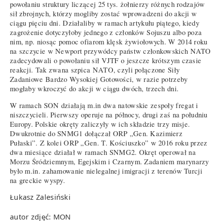
powołaniu struktury liczącej 25 tys. żołnierzy różnych rodzajów
sił zbrojnych, którzy mogliby zostać wprowadzeni do akcji w
ciągu pięciu dni. Działaliby w ramach artykułu piątego, kiedy
zagrożenie dotyczyłoby jednego z członków Sojuszu albo poza
nim, np. niosąc pomoc ofiarom klęsk żywiołowych. W 2014 roku
na szczycie w Newport przywódcy państw członkowskich NATO
zadecydowali o powołaniu sił VJTF o jeszcze krótszym czasie
reakcji. Tak zwana szpica NATO, czyli połączone Siły
Zadaniowe Bardzo Wysokiej Gotowości, w razie potrzeby
mogłaby wkroczyć do akcji w ciągu dwóch, trzech dni.
W ramach SON działają m.in dwa natowskie zespoły fregat i
niszczycieli. Pierwszy operuje na północy, drugi zaś na południu
Europy. Polskie okręty zaliczyły w ich składzie trzy misje.
Dwukrotnie do SNMG1 dołączał ORP „Gen. Kazimierz
Pułaski”. Z kolei ORP „Gen. T. Kościuszko” w 2016 roku przez
dwa miesiące działał w ramach SNMG2. Okręt operował na
Morzu Śródziemnym, Egejskim i Czarnym. Zadaniem marynarzy
było m.in. zahamowanie nielegalnej imigracji z terenów Turcji
na greckie wyspy.
Łukasz Zalesiński
autor zdjęć: MON