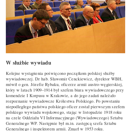
W służbie wywiadu
Kolejne wystąpienia poświęcono początkom polskiej służby
wywiadowczej. Dr hab. Sławomir Cenckiewicz, dyrektor WBH,
mówił o gen. Józefie Rybaku, oficerze armii austro-węgierskiej,
który w latach 1909–1914 był szefem biura wywiadowczego przy
komendzie I Korpusu w Krakowie, a do jego zadań należało
rozpoznanie wywiadowcze Królestwa Polskiego. Po powstaniu
niepodległego państwa polskiego oficer został pierwszym szefem
polskiego wywiadu wojskowego, stając w listopadzie 1918 roku
na czele Oddziału VI Informacyjnego (Wywiadowczego) Sztabu
Generalnego WP. Następnie był m.in. zastępcą szefa Sztabu
Generalnego i inspektorem armii. Zmarł w 1953 roku.