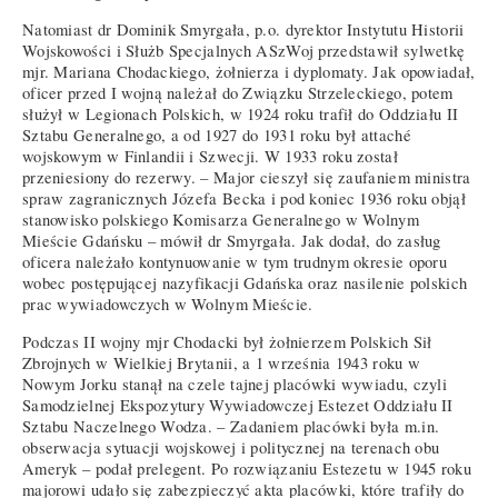
Natomiast dr Dominik Smyrgała, p.o. dyrektor Instytutu Historii
Wojskowości i Służb Specjalnych ASzWoj przedstawił sylwetkę
mjr. Mariana Chodackiego, żołnierza i dyplomaty. Jak opowiadał,
oficer przed I wojną należał do Związku Strzeleckiego, potem
służył w Legionach Polskich, w 1924 roku trafił do Oddziału II
Sztabu Generalnego, a od 1927 do 1931 roku był attaché
wojskowym w Finlandii i Szwecji. W 1933 roku został
przeniesiony do rezerwy. – Major cieszył się zaufaniem ministra
spraw zagranicznych Józefa Becka i pod koniec 1936 roku objął
stanowisko polskiego Komisarza Generalnego w Wolnym
Mieście Gdańsku – mówił dr Smyrgała. Jak dodał, do zasług
oficera należało kontynuowanie w tym trudnym okresie oporu
wobec postępującej nazyfikacji Gdańska oraz nasilenie polskich
prac wywiadowczych w Wolnym Mieście.
Podczas II wojny mjr Chodacki był żołnierzem Polskich Sił
Zbrojnych w Wielkiej Brytanii, a 1 września 1943 roku w
Nowym Jorku stanął na czele tajnej placówki wywiadu, czyli
Samodzielnej Ekspozytury Wywiadowczej Estezet Oddziału II
Sztabu Naczelnego Wodza. – Zadaniem placówki była m.in.
obserwacja sytuacji wojskowej i politycznej na terenach obu
Ameryk – podał prelegent. Po rozwiązaniu Estezetu w 1945 roku
majorowi udało się zabezpieczyć akta placówki, które trafiły do