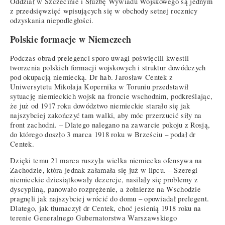
Oddział w Szczecinie i Służbę Wywiadu Wojskowego są jednym
z przedsięwzięć wpisujących się w obchody setnej rocznicy
odzyskania niepodległości.
Polskie formacje w Niemczech
Podczas obrad prelegenci sporo uwagi poświęcili kwestii
tworzenia polskich formacji wojskowych i struktur dowódczych
pod okupacją niemiecką. Dr hab. Jarosław Centek z
Uniwersytetu Mikołaja Kopernika w Toruniu przedstawił
sytuację niemieckich wojsk na froncie wschodnim, podkreślając,
że już od 1917 roku dowództwo niemieckie starało się jak
najszybciej zakończyć tam walki, aby móc przerzucić siły na
front zachodni. – Dlatego nalegano na zawarcie pokoju z Rosją,
do którego doszło 3 marca 1918 roku w Brześciu – podał dr
Centek.
Dzięki temu 21 marca ruszyła wielka niemiecka ofensywa na
Zachodzie, która jednak załamała się już w lipcu. – Szeregi
niemieckie dziesiątkowały dezercje, nasilały się problemy z
dyscypliną, panowało rozprężenie, a żołnierze na Wschodzie
pragnęli jak najszybciej wrócić do domu – opowiadał prelegent.
Dlatego, jak tłumaczył dr Centek, choć jesienią 1918 roku na
terenie Generalnego Gubernatorstwa Warszawskiego