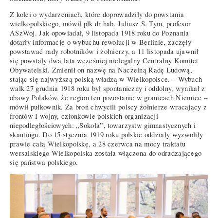
Z kolei o wydarzeniach, które doprowadziły do powstania
wielkopolskiego, mówił płk dr hab. Juliusz S. Tym, profesor
ASzWoj. Jak opowiadał, 9 listopada 1918 roku do Poznania
dotarły informacje o wybuchu rewolucji w Berlinie, zaczęły
powstawać rady robotników i żołnierzy, a 11 listopada ujawnił
się powstały dwa lata wcześniej nielegalny Centralny Komitet
Obywatelski. Zmienił on nazwę na Naczelną Radę Ludową,
stając się najwyższą polską władzą w Wielkopolsce. – Wybuch
walk 27 grudnia 1918 roku był spontaniczny i oddolny, wynikał z
obawy Polaków, że region ten pozostanie w granicach Niemiec –
mówił pułkownik. Za broń chwycili polscy żołnierze wracający z
frontów I wojny, członkowie polskich organizacji
niepodległościowych: „Sokoła”, towarzystw gimnastycznych i
skautingu. Do 15 stycznia 1919 roku polskie oddziały wyzwoliły
prawie całą Wielkopolskę, a 28 czerwca na mocy traktatu
wersalskiego Wielkopolska została włączona do odradzającego
się państwa polskiego.