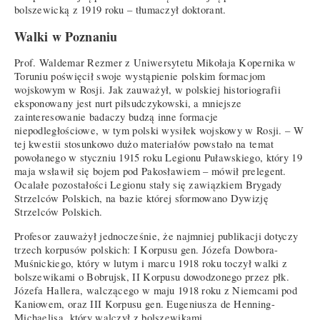
bolszewicką z 1919 roku – tłumaczył doktorant.
Walki w Poznaniu
Prof. Waldemar Rezmer z Uniwersytetu Mikołaja Kopernika w
Toruniu poświęcił swoje wystąpienie polskim formacjom
wojskowym w Rosji. Jak zauważył, w polskiej historiografii
eksponowany jest nurt piłsudczykowski, a mniejsze
zainteresowanie badaczy budzą inne formacje
niepodległościowe, w tym polski wysiłek wojskowy w Rosji. – W
tej kwestii stosunkowo dużo materiałów powstało na temat
powołanego w styczniu 1915 roku Legionu Puławskiego, który 19
maja wsławił się bojem pod Pakosławiem – mówił prelegent.
Ocalałe pozostałości Legionu stały się zawiązkiem Brygady
Strzelców Polskich, na bazie której sformowano Dywizję
Strzelców Polskich.
Profesor zauważył jednocześnie, że najmniej publikacji dotyczy
trzech korpusów polskich: I Korpusu gen. Józefa Dowbora-
Muśnickiego, który w lutym i marcu 1918 roku toczył walki z
bolszewikami o Bobrujsk, II Korpusu dowodzonego przez płk.
Józefa Hallera, walczącego w maju 1918 roku z Niemcami pod
Kaniowem, oraz III Korpusu gen. Eugeniusza de Henning-
Michaelisa, który walczył z bolszewikami.