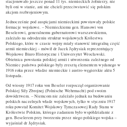
stacjonowało jeszcze ponad 11 tys. niemieckich żołnierzy, nie
byli oni w stanie, ani nie chcieli przeciwstawić się polskim
akcjom rozbrojeniowym.
Jednocześnie pod auspicjami niemieckimi powstawały polskie
formacje wojskowe. – Niemieckiemu gen. Hansowi von
Beselerowi, generalnemu gubernatorowi warszawskiemu,
zależało na odrodzeniu struktur wojskowych Królestwa
Polskiego, które w czasie wojny miały stanowić integralną część
armii niemieckiej – mówił dr Jacek Jędrysiak reprezentujący
Wojskowe Biuro Historyczne i Uniwersytet Wrocławski.
Obietnica powstania polskiej armii i utworzenia zależnego od
Niemiec państwa polskiego były zresztą elementem wydanego w
1916 roku przez władze niemieckie i austro-węgierskie aktu 5
listopada.
Od wiosny 1917 roku von Beseler rozpoczął organizowanie
Polskiej Siły Zbrojnej (Polnische Wehrmacht) pod swoim
dowództwem. – Niemcom nie zależało jednak na budowaniu
polskich naczelnych władz wojskowych, tylko w styczniu 1917
roku powstał Komitet Wojskowy Tymczasowej Rady Stanu w
Królestwie Polskim, którego zadaniem było współdziałanie z
gen. Beselerem przy tworzeniu przez niego polskiego wojska –
wyjaśniał dr Jędrysiak.