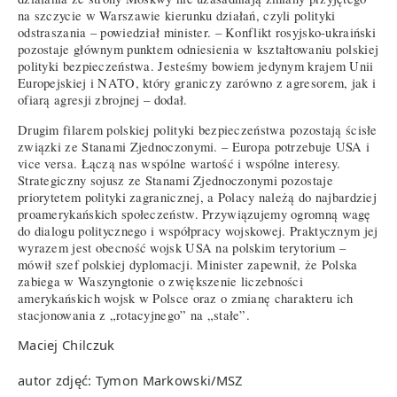
na szczycie w Warszawie kierunku działań, czyli polityki
odstraszania – powiedział minister. – Konflikt rosyjsko-ukraiński
pozostaje głównym punktem odniesienia w kształtowaniu polskiej
polityki bezpieczeństwa. Jesteśmy bowiem jedynym krajem Unii
Europejskiej i NATO, który graniczy zarówno z agresorem, jak i
ofiarą agresji zbrojnej – dodał.
Drugim filarem polskiej polityki bezpieczeństwa pozostają ścisłe
związki ze Stanami Zjednoczonymi. – Europa potrzebuje USA i
vice versa. Łączą nas wspólne wartość i wspólne interesy.
Strategiczny sojusz ze Stanami Zjednoczonymi pozostaje
priorytetem polityki zagranicznej, a Polacy należą do najbardziej
proamerykańskich społeczeństw. Przywiązujemy ogromną wagę
do dialogu politycznego i współpracy wojskowej. Praktycznym jej
wyrazem jest obecność wojsk USA na polskim terytorium –
mówił szef polskiej dyplomacji. Minister zapewnił, że Polska
zabiega w Waszyngtonie o zwiększenie liczebności
amerykańskich wojsk w Polsce oraz o zmianę charakteru ich
stacjonowania z „rotacyjnego” na „stałe”.
Maciej Chilczuk
autor zdjęć: Tymon Markowski/MSZ