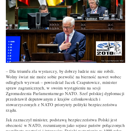
– Dla triumfu zła wystarczy, by dobrzy ludzie nic nie robili.
Wolny świat nie może sobie pozwolić na bierność nawet wobec
odległych wyzwań – powiedział Jacek Czaputowicz, minister
spraw zagranicznych, w swoim wystąpieniu na sesji
Zgromadzenia Parlamentarnego NATO. Szef polskiej dyplomacji
przedstawił deputowanym z krajów członkowskich i
stowarzyszonych z NATO priorytety polityki bezpieczeństwa
rządu.
Jak zaznaczył minister, podstawą bezpieczeństwa Polski jest
obecność w NATO, rozumianym jako sojusz państw połączonych
wspólnotą wartości i interesów. Dzięki wstąpieniu w 1999 roku