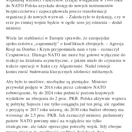
do NATO Polska uzyskała dostęp do nowych instrumentów
bezpieczeństwa i zapoczątkowała proces transformacji
organizacji do nowych wyzwań. – Zakończyło to dyskusję, czy w
erze po zimnej wojnie będzie w ogóle sens jej istnienia – dodał
minister.
Wiele lat stabilności w Europie sprawiło, że europejskie
społeczeństwa „zapomniały” o konfliktach zbrojnych. – Agresja
Rosji na Donbas i Krym przypomniała nam o tym – zaznaczył
Czaputowicz. Dlatego NATO nie może być gotowe wyłącznie do
reakcji na działania asymetryczne, z jakimi miało do czynienia w
trakcie operacji w Iraku czy Afganistanie. Nadal istnieje
konieczność budowania klasycznych zdolności militarnych.
Aby było to możliwe, niezbędne są pieniądze. Minister
przywołał podjęte w 2014 roku przez członków NATO
zobowiązanie, by do 2024 roku podnieść poziom krajowych
wydatków na zbrojenia do 2 proc. PKB. Polska aktywnie wspiera
tę politykę Sojuszu i nie tylko osiągnęła już ten próg, ale zgodnie
z przyjętą w 2017 roku ustawą, do 2030 roku budżet obronny ma
wzrosnąć do 2,5 proc. PKB. Jak zaznaczył minister, parlamenty
państw NATO powinny mieć na względzie nie tylko
strategiczne, ale także operacyjne potrzeby wojsk. Siły zbrojne
muszą mieć m.in. możliwość szybkiej dyslokacji, bez