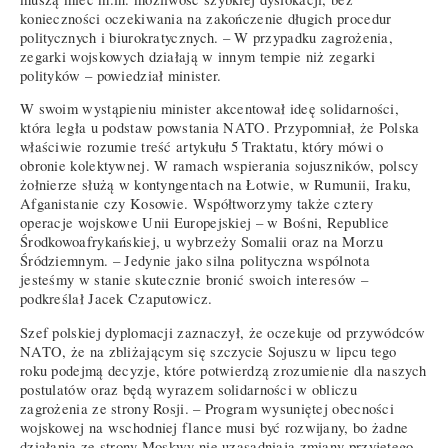
konieczności oczekiwania na zakończenie długich procedur
politycznych i biurokratycznych. – W przypadku zagrożenia,
zegarki wojskowych działają w innym tempie niż zegarki
polityków – powiedział minister.
W swoim wystąpieniu minister akcentował ideę solidarności,
która legła u podstaw powstania NATO. Przypomniał, że Polska
właściwie rozumie treść artykułu 5 Traktatu, który mówi o
obronie kolektywnej. W ramach wspierania sojuszników, polscy
żołnierze służą w kontyngentach na Łotwie, w Rumunii, Iraku,
Afganistanie czy Kosowie. Współtworzymy także cztery
operacje wojskowe Unii Europejskiej – w Bośni, Republice
Środkowoafrykańskiej, u wybrzeży Somalii oraz na Morzu
Śródziemnym. – Jedynie jako silna polityczna wspólnota
jesteśmy w stanie skutecznie bronić swoich interesów –
podkreślał Jacek Czaputowicz.
Szef polskiej dyplomacji zaznaczył, że oczekuje od przywódców
NATO, że na zbliżającym się szczycie Sojuszu w lipcu tego
roku podejmą decyzje, które potwierdzą zrozumienie dla naszych
postulatów oraz będą wyrazem solidarności w obliczu
zagrożenia ze strony Rosji. – Program wysuniętej obecności
wojskowej na wschodniej flance musi być rozwijany, bo żadne
działania ze strony Moskwy nie uzasadniają zmiany przyjętego