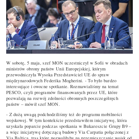
W sobotę, 5 maja, szef MON uczestniczył w Sofii w obradach
ministrów obrony państw Unii Europejskiej, którym
przewodniczyła Wysoka Przedstawiciel UE do spraw
międzynarodowych Federika Mogherini. - To było bardzo
interesujące i owocne spotkanie. Rozmawialiśmy na temat
PESCO, czyli programów finansowanych przez UE, które
pozwalają na rozwój zdolności obronnych poszczególnych
państw – mówił szef MON.
- Z dużą uwagą podchodziliśmy też do programu mobilności
wojskowej. W tym kontekście przedstawiłem inicjatywę, która
uzyskała poparcie podczas spotkania w Bukareszcie Grupy B9 –
a więc inicjatywę dotyczącą budowy Via Carpatia połączonej z
Via Baltica, tras które pozwoliłyby na przemieszczanie wojsk od