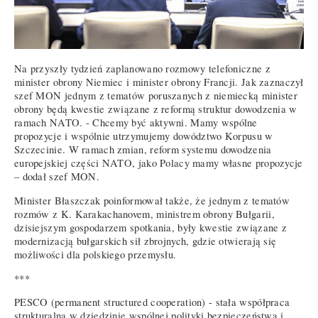
Na przyszły tydzień zaplanowano rozmowy telefoniczne z
minister obrony Niemiec i minister obrony Francji. Jak zaznaczył
szef MON jednym z tematów poruszanych z niemiecką minister
obrony będą kwestie związane z reformą struktur dowodzenia w
ramach NATO. - Chcemy być aktywni. Mamy wspólne
propozycje i wspólnie utrzymujemy dowództwo Korpusu w
Szczecinie. W ramach zmian, reform systemu dowodzenia
europejskiej części NATO, jako Polacy mamy własne propozycje
– dodał szef MON.
Minister Błaszczak poinformował także, że jednym z tematów
rozmów z K. Karakachanovem, ministrem obrony Bułgarii,
dzisiejszym gospodarzem spotkania, były kwestie związane z
modernizacją bułgarskich sił zbrojnych, gdzie otwierają się
możliwości dla polskiego przemysłu.
***
PESCO (permanent structured cooperation) - stała współpraca
strukturalna w dziedzinie wspólnej polityki bezpieczeństwa i