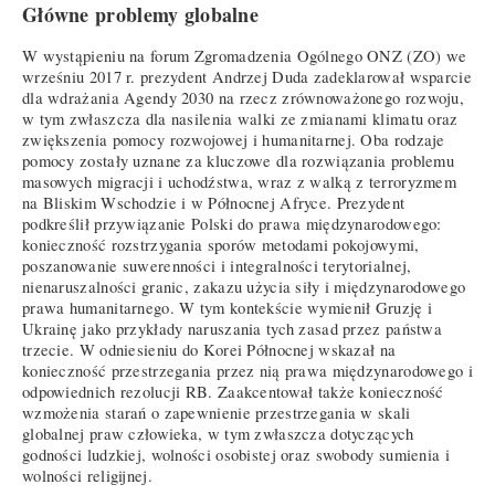
Główne problemy globalne
W wystąpieniu na forum Zgromadzenia Ogólnego ONZ (ZO) we
wrześniu 2017 r. prezydent Andrzej Duda zadeklarował wsparcie
dla wdrażania Agendy 2030 na rzecz zrównoważonego rozwoju,
w tym zwłaszcza dla nasilenia walki ze zmianami klimatu oraz
zwiększenia pomocy rozwojowej i humanitarnej. Oba rodzaje
pomocy zostały uznane za kluczowe dla rozwiązania problemu
masowych migracji i uchodźstwa, wraz z walką z terroryzmem
na Bliskim Wschodzie i w Północnej Afryce. Prezydent
podkreślił przywiązanie Polski do prawa międzynarodowego:
konieczność rozstrzygania sporów metodami pokojowymi,
poszanowanie suwerenności i integralności terytorialnej,
nienaruszalności granic, zakazu użycia siły i międzynarodowego
prawa humanitarnego. W tym kontekście wymienił Gruzję i
Ukrainę jako przykłady naruszania tych zasad przez państwa
trzecie. W odniesieniu do Korei Północnej wskazał na
konieczność przestrzegania przez nią prawa międzynarodowego i
odpowiednich rezolucji RB. Zaakcentował także konieczność
wzmożenia starań o zapewnienie przestrzegania w skali
globalnej praw człowieka, w tym zwłaszcza dotyczących
godności ludzkiej, wolności osobistej oraz swobody sumienia i
wolności religijnej.