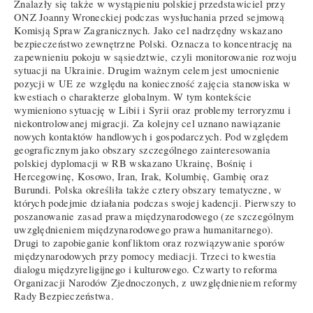
Znalazły się także w wystąpieniu polskiej przedstawiciel przy
ONZ Joanny Wroneckiej podczas wysłuchania przed sejmową
Komisją Spraw Zagranicznych. Jako cel nadrzędny wskazano
bezpieczeństwo zewnętrzne Polski. Oznacza to koncentrację na
zapewnieniu pokoju w sąsiedztwie, czyli monitorowanie rozwoju
sytuacji na Ukrainie. Drugim ważnym celem jest umocnienie
pozycji w UE ze względu na konieczność zajęcia stanowiska w
kwestiach o charakterze globalnym. W tym kontekście
wymieniono sytuację w Libii i Syrii oraz problemy terroryzmu i
niekontrolowanej migracji. Za kolejny cel uznano nawiązanie
nowych kontaktów handlowych i gospodarczych. Pod względem
geograficznym jako obszary szczególnego zainteresowania
polskiej dyplomacji w RB wskazano Ukrainę, Bośnię i
Hercegowinę, Kosowo, Iran, Irak, Kolumbię, Gambię oraz
Burundi. Polska określiła także cztery obszary tematyczne, w
których podejmie działania podczas swojej kadencji. Pierwszy to
poszanowanie zasad prawa międzynarodowego (ze szczególnym
uwzględnieniem międzynarodowego prawa humanitarnego).
Drugi to zapobieganie konfliktom oraz rozwiązywanie sporów
międzynarodowych przy pomocy mediacji. Trzeci to kwestia
dialogu międzyreligijnego i kulturowego. Czwarty to reforma
Organizacji Narodów Zjednoczonych, z uwzględnieniem reformy
Rady Bezpieczeństwa.