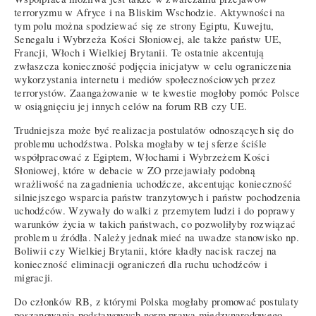
terroryzmu w Afryce i na Bliskim Wschodzie. Aktywności na
tym polu można spodziewać się ze strony Egiptu, Kuwejtu,
Senegalu i Wybrzeża Kości Słoniowej, ale także państw UE,
Francji, Włoch i Wielkiej Brytanii. Te ostatnie akcentują
zwłaszcza konieczność podjęcia inicjatyw w celu ograniczenia
wykorzystania internetu i mediów społecznościowych przez
terrorystów. Zaangażowanie w te kwestie mogłoby pomóc Polsce
w osiągnięciu jej innych celów na forum RB czy UE.
Trudniejsza może być realizacja postulatów odnoszących się do
problemu uchodźstwa. Polska mogłaby w tej sferze ściśle
współpracować z Egiptem, Włochami i Wybrzeżem Kości
Słoniowej, które w debacie w ZO przejawiały podobną
wrażliwość na zagadnienia uchodźcze, akcentując konieczność
silniejszego wsparcia państw tranzytowych i państw pochodzenia
uchodźców. Wzywały do walki z przemytem ludzi i do poprawy
warunków życia w takich państwach, co pozwoliłyby rozwiązać
problem u źródła. Należy jednak mieć na uwadze stanowisko np.
Boliwii czy Wielkiej Brytanii, które kładły nacisk raczej na
konieczność eliminacji ograniczeń dla ruchu uchodźców i
migracji.
Do członków RB, z którymi Polska mogłaby promować postulaty
poszanowania podstawowych norm prawa międzynarodowego,