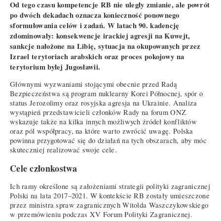
Od tego czasu kompetencje RB nie uległy zmianie, ale powrót
po dwóch dekadach oznacza konieczność ponownego
sformułowania celów i zadań. W latach 90. kadencję
zdominowały: konsekwencje irackiej agresji na Kuwejt,
sankcje nałożone na Libię, sytuacja na okupowanych przez
Izrael terytoriach arabskich oraz proces pokojowy na
terytorium byłej Jugosławii.
Głównymi wyzwaniami stojącymi obecnie przed Radą
Bezpieczeństwa są program nuklearny Korei Północnej, spór o
status Jerozolimy oraz rosyjska agresja na Ukrainie. Analiza
wystąpień przedstawicieli członków Rady na forum ONZ
wskazuje także na kilka innych możliwych źródeł konfliktów
oraz pól współpracy, na które warto zwrócić uwagę. Polska
powinna przygotować się do działań na tych obszarach, aby móc
skuteczniej realizować swoje cele.
Cele członkostwa
Ich ramy określone są założeniami strategii polityki zagranicznej
Polski na lata 2017–2021. W kontekście RB zostały umieszczone
przez ministra spraw zagranicznych Witolda Waszczykowskiego
w przemówieniu podczas XV Forum Polityki Zagranicznej.