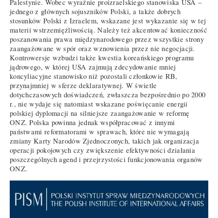
Palestynie. Wobec wyraźnie proizraelskiego stanowiska USA –
jednego z głównych sojuszników Polski, a także dobrych
stosunków Polski z Izraelem, wskazane jest wykazanie się w tej
materii wstrzemięźliwością. Należy też akcentować konieczność
poszanowania prawa międzynarodowego przez wszystkie strony
zaangażowane w spór oraz wznowienia przez nie negocjacji.
Kontrowersje wzbudzi także kwestia koreańskiego programu
jądrowego, w której USA zajmują zdecydowanie mniej
koncyliacyjne stanowisko niż pozostali członkowie RB,
przynajmniej w sferze deklaratywnej. W świetle
dotychczasowych doświadczeń, zwłaszcza bezpośrednio po 2000
r., nie wydaje się natomiast wskazane poświęcanie energii
polskiej dyplomacji na silniejsze zaangażowanie w reformę
ONZ. Polska powinna jednak współpracować z innymi
państwami reformatorami w sprawach, które nie wymagają
zmiany Karty Narodów Zjednoczonych, takich jak organizacja
operacji pokojowych czy zwiększenie efektywności działania
poszczególnych agend i przejrzystości funkcjonowania organów
ONZ.