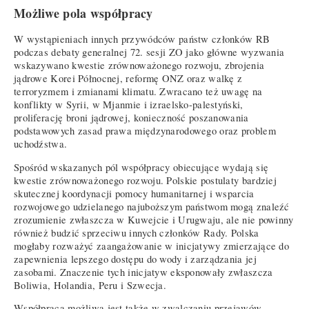
Możliwe pola współpracy
W wystąpieniach innych przywódców państw członków RB
podczas debaty generalnej 72. sesji ZO jako główne wyzwania
wskazywano kwestie zrównoważonego rozwoju, zbrojenia
jądrowe Korei Północnej, reformę ONZ oraz walkę z
terroryzmem i zmianami klimatu. Zwracano też uwagę na
konflikty w Syrii, w Mjanmie i izraelsko-palestyński,
proliferację broni jądrowej, konieczność poszanowania
podstawowych zasad prawa międzynarodowego oraz problem
uchodźstwa.
Spośród wskazanych pól współpracy obiecujące wydają się
kwestie zrównoważonego rozwoju. Polskie postulaty bardziej
skutecznej koordynacji pomocy humanitarnej i wsparcia
rozwojowego udzielanego najuboższym państwom mogą znaleźć
zrozumienie zwłaszcza w Kuwejcie i Urugwaju, ale nie powinny
również budzić sprzeciwu innych członków Rady. Polska
mogłaby rozważyć zaangażowanie w inicjatywy zmierzające do
zapewnienia lepszego dostępu do wody i zarządzania jej
zasobami. Znaczenie tych inicjatyw eksponowały zwłaszcza
Boliwia, Holandia, Peru i Szwecja.
Współpraca możliwa jest także w zwalczaniu przejawów