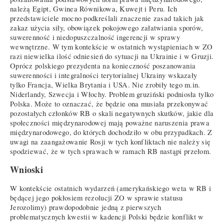
należą Egipt, Gwinea Równikowa, Kuwejt i Peru. Ich
przedstawiciele mocno podkreślali znaczenie zasad takich jak
zakaz użycia siły, obowiązek pokojowego załatwiania sporów,
suwerenność i niedopuszczalność ingerencji w sprawy
wewnętrzne. W tym kontekście w ostatnich wystąpieniach w ZO
razi niewielka ilość odniesień do sytuacji na Ukrainie i w Gruzji.
Oprócz polskiego prezydenta na konieczność poszanowania
suwerenności i integralności terytorialnej Ukrainy wskazały
tylko Francja, Wielka Brytania i USA. Nie zrobiły tego m.in.
Niderlandy, Szwecja i Włochy. Problem gruziński podniosła tylko
Polska. Może to oznaczać, że będzie ona musiała przekonywać
pozostałych członków RB o skali negatywnych skutków, jakie dla
społeczności międzynarodowej mają poważne naruszenia prawa
międzynarodowego, do których dochodziło w obu przypadkach. Z
uwagi na zaangażowanie Rosji w tych konfliktach nie należy się
spodziewać, że w tych sprawach w ramach RB nastąpi przełom.
Wnioski
W kontekście ostatnich wydarzeń (amerykańskiego weta w RB i
będącej jego pokłosiem rezolucji ZO w sprawie statusu
Jerozolimy) prawdopodobnie jedną z pierwszych
problematycznych kwestii w kadencji Polski będzie konflikt w