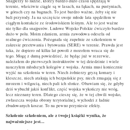
Snajperzy to ludzie, którzy bardzo dużo czasu spędzają w
terenie, właściwie ciągle są w lasach, na łąkach, na pustyniach,
w górach czy na bagnach. To jest bardzo ważne, żeby się nie
bali przyrody. Ja na szczęście swoje młode lata spędziłem w
ciągłym kontakcie ze środowiskiem leśnym. Ale to jest ważne
nie tylko dla snajperów. Ludowe Wojsko Polskie ćwiczyło bardzo
dużo w polu. Moim zdaniem, armia zawodowa odeszła od
realnego ćwiczenia. Pożegnała się zupełnie ze szkoleniem w
zakresie przetrwania i bytowania (SERE) w terenie. Prawda jest
taka, że dopiero od kilku lat powoli z mozołem wraca się do
tego. Mogę z dumą powiedzieć, że będąc już w rezerwie,
należałem do pierwszych instruktorów w tej dziedzinie i wiele
nauczyłem młodszych kolegów z wojska. Armia musi koniecznie
wyjść na szkolenia w teren. Niech żołnierzy gryzą komary i
kleszcze, niech atakują ich bezpańskie psy, niech zmagają się z
mrozem i wilgocią, niech pali ich słońce. Obawiam się, że gdyby
dziś wybuchł jakiś konflikt, część wojska wykończy nie wróg,
lecz nieznany teren. Dlatego cieszę się, że w tej chwili wojsko,
zwłaszcza wojska obrony terytorialnej, wychodzi z ładnie
zbudowanych koszar. To na pewno przyniesie efekty.
Szkolenie szkoleniem, ale z twojej książki wynika, że
najważniejsze jest...