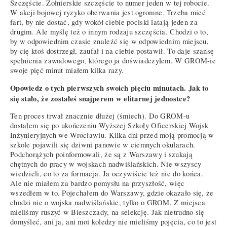
Szczęście. Żołnierskie szczęście to numer jeden w tej robocie.
W akcji bojowej ryzyko oberwania jest ogromne. Trzeba mieć
fart, by nie dostać, gdy wokół ciebie pociski latają jeden za
drugim. Ale myślę też o innym rodzaju szczęścia. Chodzi o to,
by w odpowiednim czasie znaleźć się w odpowiednim miejscu,
by cię ktoś dostrzegł, zaufał i na ciebie postawił. To daje szansę
spełnienia zawodowego, którego ja doświadczyłem. W GROM-ie
swoje pięć minut miałem kilka razy.
Opowiedz o tych pierwszych swoich pięciu minutach. Jak to
się stało, że zostałeś snajperem w elitarnej jednostce?
Ten proces trwał znacznie dłużej (śmiech). Do GROM-u
dostałem się po ukończeniu Wyższej Szkoły Oficerskiej Wojsk
Inżynieryjnych we Wrocławiu. Kilka dni przed moją promocją w
szkole pojawili się dziwni panowie w ciemnych okularach.
Podchorążych poinformowali, że są z Warszawy i szukają
chętnych do pracy w wojskach nadwiślańskich. Nie wszyscy
wiedzieli, co to za formacja. Ja oczywiście też nie do końca.
Ale nie miałem za bardzo pomysłu na przyszłość, więc
wszedłem w to. Pojechałem do Warszawy, gdzie okazało się, że
chodzi nie o wojska nadwiślańskie, tylko o GROM. Z miejsca
mieliśmy ruszyć w Bieszczady, na selekcję. Jak nietrudno się
domyśleć, ani ja, ani moi koledzy nie mieliśmy pojęcia, co to jest