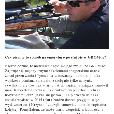
Czy pisanie to sposób na emeryturę po służbie w GROM-ie?
Niekoniecznie, to niewielka część mojego życia „po GROM-ie”.
Zajmuję się między innymi szkoleniami snajperskimi oraz z
zasad przetrwania i bytowania w nieznanym terenie, to taka
wojskowa odmiana survivalu. Szkolę nie tylko na rynku
cywilnym, ale również w armii. A do napisania książek namówił
mnie Krzysztof Kotowski, dziennikarz, współautor „Celu za
horyzontem” oraz „Krwi snajperów”. Ta pierwsza książka
została wydana w 2015 roku i bardzo dobrze przyjęta, więc i
wydawnictwo, i Krzysztof zaczęli namawiać mnie do napisania
kolejnej. Pomyślałem, że może warto uzupełnić wiadomości z