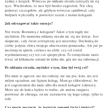
żadnej z książek. Wówczas po oddaniu strzału zatrzęsły mi się
ręce. Wiedziałem, że nasi byli bardzo zagrożeni. Nie chcę
podawać szczegółów, ale gdybym wówczas spudłował, cały
budynek wyleciałby w powietrze razem z moimi kolegami.
Jak odreagować takie emocje?
Nie wiem. Rozmową z kolegami? Jakoś o tym nigdy nie
myślałem. Do momentu oddania strzału nic się nie dzieje. Jest
skupienie, cały świat zewnętrzny jest nieistotny. Dochodzą do
ciebie jedynie słowa twojego obserwatora-pomocnika. Ale już po
naciśnięciu spustu, czekasz na efekt: czy cel został
wyeliminowany czy też coś spieprzyłem. To rozmyślanie może
trwać od kilkunastu sekund do kilku dni, gdy nie ma informacji.
Po oddaniu strzału, myślałeś o tym, kim był twój cel?
Dla mnie to agresor, nie ma rodziny, nie ma psa, kota, nie jest
miłym sąsiadem, ani fajnym kolegą. Mam go zlikwidować, bo
jest zagrożeniem dla mnie albo dla moich kolegów żołnierzy.
Może nie do końca będzie to trafne, ale można snajpera
porównać do chirurga, on nie zastanawia się kogo ratuje, tylko to
robi.
Czy macie poczucie, że jesteście panami życia i śmierci?