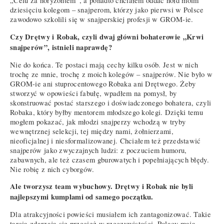
„Celu za horyzontem”, a ponadto chciałem oddać hołd moim
dziesięciu kolegom – snajperom, którzy jako pierwsi w Polsce
zawodowo szkolili się w snajperskiej profesji w GROM-ie.
Czy Drętwy i Robak, czyli dwaj główni bohaterowie „Krwi
snajperów”, istnieli naprawdę?
Nie do końca. Te postaci mają cechy kilku osób. Jest w nich
trochę ze mnie, trochę z moich kolegów – snajperów. Nie było w
GROM-ie ani stuprocentowego Robaka ani Drętwego. Żeby
stworzyć w opowieści fabułę, wpadłem na pomysł, by
skonstruować postać starszego i doświadczonego bohatera, czyli
Robaka, który byłby mentorem młodszego kolegi. Dzięki temu
mogłem pokazać, jak młodzi snajperzy wchodzą w tryby
wewnętrznej selekcji, tej między nami, żołnierzami,
nieoficjalnej i niesformalizowanej. Chciałem też przedstawić
snajperów jako zwyczajnych ludzi: z poczuciem humoru,
zabawnych, ale też czasem gburowatych i popełniających błędy.
Nie robię z nich cyborgów.
Ale tworzysz team wybuchowy. Drętwy i Robak nie byli
najlepszymi kumplami od samego początku.
Dla atrakcyjności powieści musiałem ich zantagonizować. Takie
tarcia zdarzają się przecież w rzeczywistości. Polacy mają