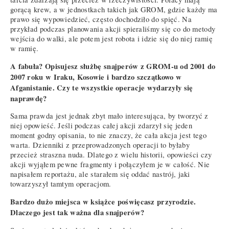
gorącą krew, a w jednostkach takich jak GROM, gdzie każdy ma
prawo się wypowiedzieć, często dochodziło do spięć. Na
przykład podczas planowania akcji spieraliśmy się co do metody
wejścia do walki, ale potem jest robota i idzie się do niej ramię
w ramię.
A fabuła? Opisujesz służbę snajperów z GROM-u od 2001 do
2007 roku w Iraku, Kosowie i bardzo szczątkowo w
Afganistanie. Czy te wszystkie operacje wydarzyły się
naprawdę?
Sama prawda jest jednak zbyt mało interesująca, by tworzyć z
niej opowieść. Jeśli podczas całej akcji zdarzył się jeden
moment godny opisania, to nie znaczy, że cała akcja jest tego
warta. Dzienniki z przeprowadzonych operacji to byłaby
przecież straszna nuda. Dlatego z wielu historii, opowieści czy
akcji wyjąłem pewne fragmenty i połączyłem je w całość. Nie
napisałem reportażu, ale starałem się oddać nastrój, jaki
towarzyszył tamtym operacjom.
Bardzo dużo miejsca w książce poświęcasz przyrodzie.
Dlaczego jest tak ważna dla snajperów?