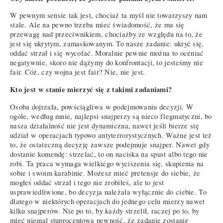
W pewnym sensie tak jest, chociaż ta myśl nie towarzyszy nam
stale. Ale na pewno trzeba mieć świadomość, że ma się
przewagę nad przeciwnikiem, chociażby ze względu na to, że
jest się ukrytym, zamaskowanym. To nasze zadanie: ukryć się,
oddać strzał i się wycofać. Moralnie pewnie można to oceniać
negatywnie, skoro nie dążymy do konfrontacji, to jesteśmy nie
fair. Cóż, czy wojna jest fair? Nie, nie jest.
Kto jest w stanie mierzyć się z takimi zadaniami?
Osoba dojrzała, powściągliwa w podejmowaniu decyzji. W
ogóle, według mnie, najlepsi snajperzy są nieco flegmatyczni, bo
nasza działalność nie jest dynamiczna, nawet jeśli bierze się
udział w operacjach typowo antyterrorystycznych. Ważne jest też
to, że ostateczną decyzję zawsze podejmuje snajper. Nawet gdy
dostanie komendę: strzelać, to on naciska na spust albo tego nie
robi. Ta praca wymaga wielkiego wyciszenia się, skupienia na
sobie i swoim karabinie. Możesz mieć pretensje do siebie, że
mogłeś oddać strzał i tego nie zrobiłeś, ale to jest
usprawiedliwione, bo decyzja należała wyłącznie do ciebie. To
dlatego w niektórych operacjach do jednego celu mierzy nawet
kilku snajperów. Nie po to, by każdy strzelił, raczej po to, by
mieć niemal stuprocentową pewność, że zadanie zostanie