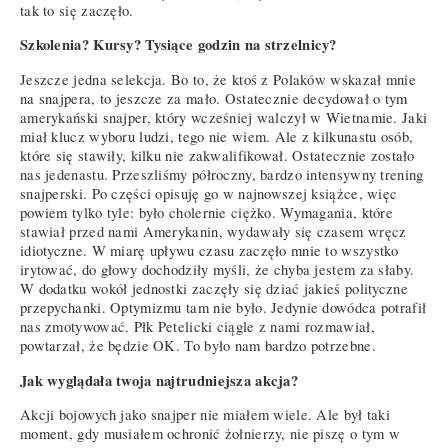
tak to się zaczęło.
Szkolenia? Kursy? Tysiące godzin na strzelnicy?
Jeszcze jedna selekcja. Bo to, że ktoś z Polaków wskazał mnie
na snajpera, to jeszcze za mało. Ostatecznie decydował o tym
amerykański snajper, który wcześniej walczył w Wietnamie. Jaki
miał klucz wyboru ludzi, tego nie wiem. Ale z kilkunastu osób,
które się stawiły, kilku nie zakwalifikował. Ostatecznie zostało
nas jedenastu. Przeszliśmy półroczny, bardzo intensywny trening
snajperski. Po części opisuję go w najnowszej książce, więc
powiem tylko tyle: było cholernie ciężko. Wymagania, które
stawiał przed nami Amerykanin, wydawały się czasem wręcz
idiotyczne. W miarę upływu czasu zaczęło mnie to wszystko
irytować, do głowy dochodziły myśli, że chyba jestem za słaby.
W dodatku wokół jednostki zaczęły się dziać jakieś polityczne
przepychanki. Optymizmu tam nie było. Jedynie dowódca potrafił
nas zmotywować. Płk Petelicki ciągle z nami rozmawiał,
powtarzał, że będzie OK. To było nam bardzo potrzebne.
Jak wyglądała twoja najtrudniejsza akcja?
Akcji bojowych jako snajper nie miałem wiele. Ale był taki
moment, gdy musiałem ochronić żołnierzy, nie piszę o tym w