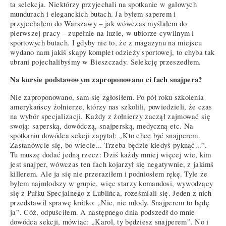
ta selekcja. Niektórzy przyjechali na spotkanie w galowych
mundurach i eleganckich butach. Ja byłem saperem i
przyjechałem do Warszawy – jak wówczas myślałem do
pierwszej pracy – zupełnie na luzie, w ubiorze cywilnym i
sportowych butach. I gdyby nie to, że z magazynu na miejscu
wydano nam jakiś skąpy komplet odzieży sportowej, to chyba tak
ubrani pojechalibyśmy w Bieszczady. Selekcję przeszedłem.
Na kursie podstawowym zaproponowano ci fach snajpera?
Nie zaproponowano, sam się zgłosiłem. Po pół roku szkolenia
amerykańscy żołnierze, którzy nas szkolili, powiedzieli, że czas
na wybór specjalizacji. Każdy z żołnierzy zaczął zajmować się
swoją: saperską, dowódczą, snajperską, medyczną etc. Na
spotkaniu dowódca sekcji zapytał: „Kto chce być snajperem.
Zastanówcie się, bo wiecie... Trzeba będzie kiedyś pyknąć...”.
Tu muszę dodać jedną rzecz: Dziś każdy mniej więcej wie, kim
jest snajper, wówczas ten fach kojarzył się negatywnie, z jakimś
killerem. Ale ja się nie przeraziłem i podniosłem rękę. Tyle że
byłem najmłodszy w grupie, więc starzy komandosi, wywodzący
się z Pułku Specjalnego z Lublińca, roześmiali się. Jeden z nich
przedstawił sprawę krótko: „Nie, nie młody. Snajperem to będę
ja”. Cóż, odpuściłem. A następnego dnia podszedł do mnie
dowódca sekcji, mówiąc: „Karol, ty będziesz snajperem”. No i