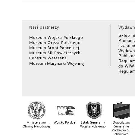
Nasi partnerzy
Wydawn
Sklep I
Muzeum Wojska Polskiego
Prenume
Muzeum Oręża Polskiego
czasop
Muzeum Broni Pancernej
Wydawni
Muzeum Sił Powietrznych
Publika
Centrum Weterana
Regulam
Muzeum Marynarki Wojennej
do WIW
Regula
Ministerstwo
Wojsko Polskie
Sztab Generalny
Dowództwo
Obrony Narodowej
Wojska Polskiego
Generalne
Rodzajów Sił
Zbrojnych