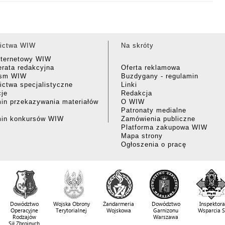
ictwa WIW
Na skróty
nternetowy WIW
rata redakcyjna
Oferta reklamowa
ism WIW
Buzdygany - regulamin
ctwa specjalistyczne
Linki
cje
Redakcja
in przekazywania materiałów
O WIW
Patronaty medialne
min konkursów WIW
Zamówienia publiczne
Platforma zakupowa WIW
Mapa strony
Ogłoszenia o pracę
Dowództwo
Wojska Obrony
Żandarmeria
Dowództwo
Inspektora
Operacyjne
Terytorialnej
Wojskowa
Garnizonu
Wsparcia 
Rodzajów
Warszawa
Sił Zbrojnych