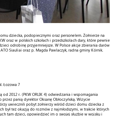
ą domu dziecka, podopiecznymi oraz personelem. Żołnierze na
KW oraz w polskich szkołach i przedszkolach dary, które pewnie
zieci odrobinę przyjemniejsze. W Polsce akcje zbierania darów
NATO Siauliai oraz p. Magda Pawlaczyk, radna gminy Kórnik.
l. Łozowa 7
cą od 2012 r. (PKW ORLIK 4) odwiedzania i wspomagania
 przez panią dyrektor Oksanę Obłoczyńską. Wizycie
tórzy uwiecznili pobyt żołnierzy wśród dzieci domu dziecka z
h był też okazją do rozmów z najmłodszymi, w trakcie których
ch tam dzieci, opowiedzieć im o swojej służbie w wojsku i