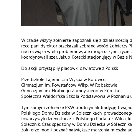
W czasie wizyty żołnierze zapoznali się z działalności
ręce pani dyrektor przekazali zebrane wśród żołnierzy P
nie rozwiążą wielu problemów, ale mogą uczynić życie d
koordynowali szer. Jakub Kotecki stacjonujący w Bazie 
Do akcji przystąpiły placówki oświatowe z Polski:
Przedszkole Tajemnicza Wyspa w Borówcu
Gimnazjum im. Powstańców Wlkp. W Robakowie
Gimnazjum im. Hrabiego Zamoyskiego w Kórniku
Społeczna Waldorfska Szkoła Podstawowa w Poznaniu u
Tym samym żołnierze PKW podtrzymali tradycję trwają
Polskiego Domu Dziecka w Solecznikach, prowadzonego
towarzyszyli dziennikarze z Polskiego Portalu z Wilna, k
Solecznik. Czas spędzony w Domu Dziecka w Solecznikac
żołnierze mogli poznać największe marzenia mieszkający