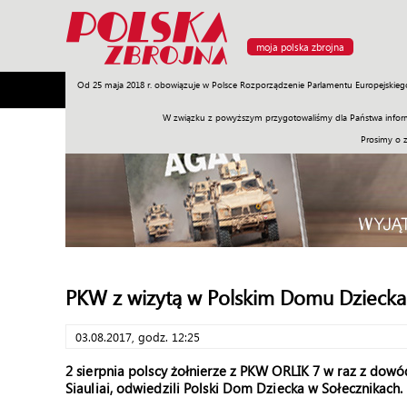
moja polska zbrojna
Od 25 maja 2018 r. obowiązuje w Polsce Rozporządzenie Parlamentu Europejskieg
Armia
Poligon
Sprzęt
Misje
Polityka
Prawo
W związku z powyższym przygotowaliśmy dla Państwa inform
Prosimy o 
PKW z wizytą w Polskim Domu Dziecka
03.08.2017, godz. 12:25
2 sierpnia polscy żołnierze z PKW ORLIK 7 w raz z dowó
Siauliai, odwiedzili Polski Dom Dziecka w Sołecznikach.