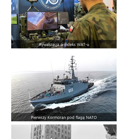
Rywalizacja o indeks WAT-u
Pierwszy Kormoran pod flagą NATO