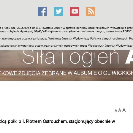
o i Rady (UE) 2016/679 z dnia 27 kwietnia 2016 r. w sprawie ochrony osób fizycznych w związku z 
Świat
Społeczność
Sport
Historia
Galerie
Wideo
ENGLI
oraz uchylenia dyrektywy 95/46/WE (ogólne rozporządzenie o ochronie danych, zwane także RODO).
acje dotyczące przetwarzania przez Wojskowy Instytut Wydawniczy Państwa danych osobowych. Pro
zaakceptowanie warunków przetwarzania danych osobowych przez Wojskowych Instytut Wydawniczy
A
A
A
dcą ppłk. pil. Piotrem Ostrouchem, stacjonujący obecnie w