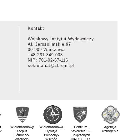
Kontakt
Wojskowy Instytut Wydawniczy
Al. Jerozolimskie 97
00-909 Warszawa
+48 261 849 008
NIP: 701-02-67-116
sekretariat@zbrojni.pl
t
Wielonarodowy
Wielonarodowa
Centrum
Agencja
SZ
Korpus
Dywizja
Szkolenia Sił
Uzbrojenia
Północno-
Północny-
Połączonych
Wschodni
Wschód
NATO (JFTC)