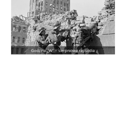
Godzina „W” – sierpniowa rapsodia