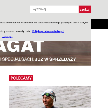
przetwarzaniem danych osobowych i w sprawie swobodnego przepływu takich danych
SH
SKLEP
Jednodniówki
Praca w WIW
simy o zapoznanie się z nimi:
Polityka przetwarzania danych
.
 –
Akceptuję
POLECAMY