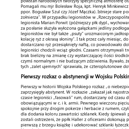
powstań narodowych tworzyły specyficzną atmosferę otac
Pomagali mu mjr Bolesław Roja, kpt. Henryk Minkiewicz 
ppor. Bogusław Szul czy Józef Mączka). Istnieje stare p
żołnierza”. W przypadku legionistów w „Rzeczypospolite
legionista Marian Porwit (późniejszy płk dypl., wychowa
za posłanie służyła wyłożona gałązkami jedliny podłoga
legionistów nie był także „psuty” urozmaiconym jadłospi
kolację ryż z okrasą słoniny”. I tak przez cały miesiąc
dostarczano ryż przesiąknięty naftą, co powodowało do
legioniści chodzili wciąż głodni. Czasami otrzymywali 
brak bielizny na zmianę czy wystarczającej ilości środkó
czymś normalnym i nie budzącym zdziwienia. Bywało, że
tych „zalet ujemnych” sprawiała, że czteroplutonowe dot
Pierwszy rozkaz o abstynencji w Wojsku Polsk
Pierwszy w historii Wojska Polskiego rozkaz „o niebezp
zaprzysięgły abstynent. W rozkazie „zakazał jak najostr
czasie legioniści „fasowali” rum, dostarczany od czasu
obowiązującymi w c. i k. armii. Pewnego wieczoru pięciu
spokojnie przy drogim pokerze i herbacie z rumem, czyli
dla dodania koloru zawartości szklanek. Kiedy śpiewali
zostali ostrzeżeni, że ppłk Haller z oficerami dokonują
pierwszą z brzegu książkę i udekorować szklanki łyżec