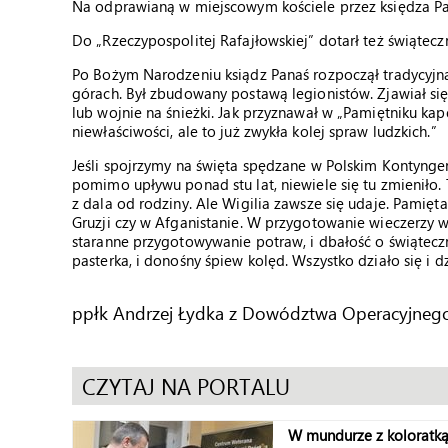
Na odprawianą w miejscowym kościele przez księdza Pan
Do „Rzeczypospolitej Rafajłowskiej” dotarł też świątecz
Po Bożym Narodzeniu ksiądz Panaś rozpoczął tradycyjn
górach. Był zbudowany postawą legionistów. Zjawiał się 
lub wojnie na śnieżki. Jak przyznawał w „Pamiętniku kap
niewłaściwości, ale to już zwykła kolej spraw ludzkich.”
Jeśli spojrzymy na święta spędzane w Polskim Kontyng
pomimo upływu ponad stu lat, niewiele się tu zmieniło.
z dala od rodziny. Ale Wigilia zawsze się udaje. Pamięta
Gruzji czy w Afganistanie. W przygotowanie wieczerzy wig
staranne przygotowywanie potraw, i dbałość o świąteczn
pasterka, i donośny śpiew kolęd. Wszystko działo się i d
ppłk Andrzej Łydka z Dowództwa Operacyjnego R
CZYTAJ NA PORTALU
W mundurze z koloratk