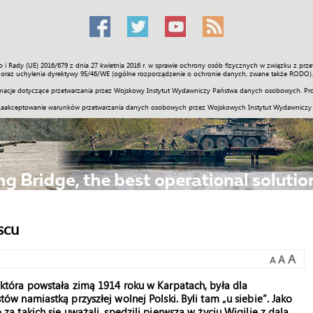
o i Rady (UE) 2016/679 z dnia 27 kwietnia 2016 r. w sprawie ochrony osób fizycznych w związku z 
Świat
Społeczność
Sport
Historia
Galerie
Wideo
ENGLI
oraz uchylenia dyrektywy 95/46/WE (ogólne rozporządzenie o ochronie danych, zwane także RODO).
acje dotyczące przetwarzania przez Wojskowy Instytut Wydawniczy Państwa danych osobowych. Pro
zaakceptowanie warunków przetwarzania danych osobowych przez Wojskowych Instytut Wydawniczy
scu
A
A
A
 która powstała zimą 1914 roku w Karpatach, była dla
ów namiastką przyszłej wolnej Polski. Byli tam „u siebie”. Jako
za takich się uważali, spędzili pierwszą w życiu Wigilię z dala