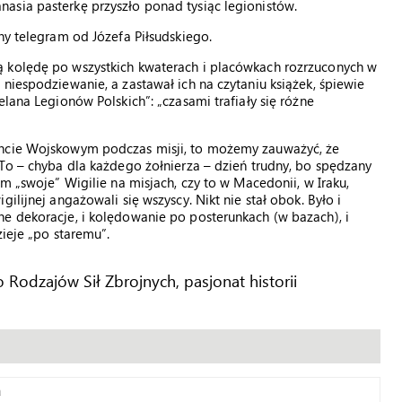
asia pasterkę przyszło ponad tysiąc legionistów.
ny telegram od Józefa Piłsudskiego.
ą kolędę po wszystkich kwaterach i placówkach rozrzuconych w
niespodziewanie, a zastawał ich na czytaniu książek, śpiewie
elana Legionów Polskich”: „czasami trafiały się różne
encie Wojskowym podczas misji, to możemy zauważyć, że
 To – chyba dla każdego żołnierza – dzień trudny, bo spędzany
m „swoje” Wigilie na misjach, czy to w Macedonii, w Iraku,
ilijnej angażowali się wszyscy. Nikt nie stał obok. Było i
e dekoracje, i kolędowanie po posterunkach (w bazach), i
zieje „po staremu”.
odzajów Sił Zbrojnych, pasjonat historii
ą