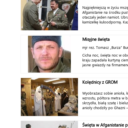
Najpiękniejszą w życiu ms
Afganistanie na środku pus
otaczały jeden namiot. Ubr
kamizelkę kuloodporną. Każ
Misyjne święta
mjr rez. Tomasz „Burza” Bu
Cicha noc, święta noc w ob
kraju zapadała kurtyną ciem
jasne gwiazdy na firmamenci
Kolędnicy z GROM
Wyobrażasz sobie anioła, 
wzrostu, półtora metra w b
skrzydła, białą szatę i bielu
anioły chodziły po Ghazni 
Święta w Afganistanie p