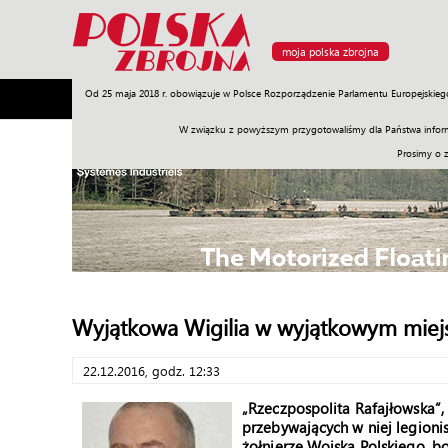
moja polska zbrojna
Od 25 maja 2018 r. obowiązuje w Polsce Rozporządzenie Parlamentu Europejskieg
Armia
Poligon
Sprzęt
Misje
Polityka
Prawo
W związku z powyższym przygotowaliśmy dla Państwa inform
Prosimy o 
Wyjątkowa Wigilia w wyjątkowym miej
22.12.2016, godz. 12:33
„Rzeczpospolita Rafajłowska”,
przebywających w niej legionist
żołnierze Wojska Polskiego, bo 