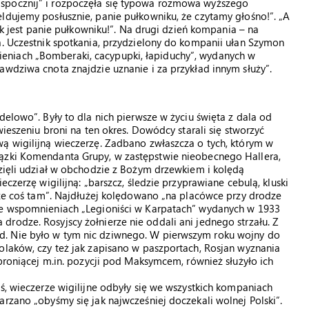
spocznij” i rozpoczęła się typowa rozmowa wyższego
ldujemy posłusznie, panie pułkowniku, że czytamy głośno!”. „A
Tak jest panie pułkowniku!”. Na drugi dzień kompania – na
a. Uczestnik spotkania, przydzielony do kompanii ułan Szymon
eniach „Bomberaki, cacypupki, łapiduchy”, wydanych w
awdziwa cnota znajdzie uznanie i za przykład innym służy”.
delowo”. Były to dla nich pierwsze w życiu święta z dala od
wieszeniu broni na ten okres. Dowódcy starali się stworzyć
ą wigilijną wieczerzę. Zadbano zwłaszcza o tych, którym w
iązki Komendanta Grupy, w zastępstwie nieobecnego Hallera,
wzięli udział w obchodzie z Bożym drzewkiem i kolędą
eczerzę wigilijną: „barszcz, śledzie przyprawiane cebulą, kluski
zcze coś tam”. Najdłużej kolędowano „na placówce przy drodze
 we wspomnieniach „Legioniści w Karpatach” wydanych w 1933
rodze. Rosyjscy żołnierze nie oddali ani jednego strzału. Z
d. Nie było w tym nic dziwnego. W pierwszym roku wojny do
olaków, czy też jak zapisano w paszportach, Rosjan wyznania
 broniącej m.in. pozycji pod Maksymcem, również służyło ich
ś, wieczerze wigilijne odbyły się we wszystkich kompaniach
rzano „obyśmy się jak najwcześniej doczekali wolnej Polski”.