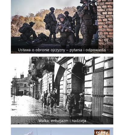
Ustawa o obronie ojczyzny – pytania i odpowiedzi
Walka, entuzjazm i nadzieja