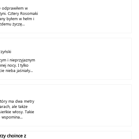
zę odprawiłem w
tyni. Cztery Rosomaki
any byłem w hełm i
demu życzę...
rzyński
cym i nieprzyjaznym
nej nocy. I tylko
e nieba jaśniały...
który ma dwa metry
arach, ale także
sieńkie włosy. Takie
– wspomina...
rzy choince z