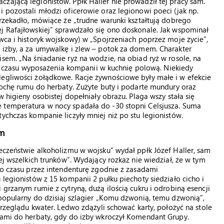
zającą legionistów. Ppłk Haller nie prowadził tej pracy sam.
i pozostali młodzi oficerowie oraz legionowi poeci (jak np.
orzekadło, mówiące że „trudne warunki kształtują dobrego
j Rafajłowskiej” sprawdzało się ono doskonale. Jak wspominał
wca i historyk wojskowy) w „Spojrzeniach poprzez moje życie”,
 izby, a za umywalkę i zlew – potok za domem. Charakter
sem. „Na śniadanie ryż na wodzie, na obiad ryż w rosole, na
, do czasu wyposażenia kompanii w kuchnię polową. Niekiedy
legliwości żołądkowe. Racje żywnościowe były małe i w efekcie
trochę rumu do herbaty. Zużyte buty i podarte mundury oraz
w higieny osobistej dopełniały obrazu. Plaga wszy stała się
 temperatura w nocy spadała do -30 stopni Celsjusza. Suma
ychczas kompanie liczyły mniej niż po stu legionistów.
im
ieczeństwie alkoholizmu w wojsku” wydał ppłk Józef Haller, sam
zej wszelkich trunków”. Wydający rozkaz nie wiedział, że w tym
 do czasu przez intendenturę zgodnie z zasadami
 legionistów z 15 kompanii 2 pułku piechoty siedziało cicho i
 grzanym rumie z cytryną, dużą ilością cukru i odrobiną esencji
 popularny do dzisiaj szlagier „Komu dzwonią, temu dzwonią”,
 przeglądu kwater. Ledwo zdążyli schować karty, położyć na stole
zkami do herbaty, gdy do izby wkroczył Komendant Grupy.