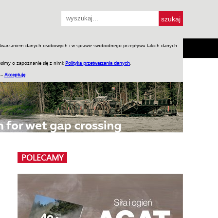
przetwarzaniem danych osobowych i w sprawie swobodnego przepływu takich danych
SH
SKLEP
Jednodniówki
Praca w WIW
simy o zapoznanie się z nimi:
Polityka przetwarzania danych
.
 –
Akceptuję
POLECAMY