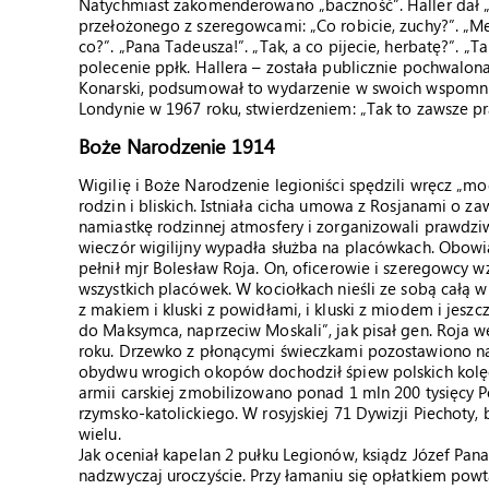
Natychmiast zakomenderowano „baczność”. Haller dał „
przełożonego z szeregowcami: „Co robicie, zuchy?”. „Me
co?”. „Pana Tadeusza!”. „Tak, a co pijecie, herbatę?”. „
polecenie ppłk. Hallera – została publicznie pochwalon
Konarski, podsumował to wydarzenie w swoich wspomni
Londynie w 1967 roku, stwierdzeniem: „Tak to zawsze pr
Boże Narodzenie 1914
Wigilię i Boże Narodzenie legioniści spędzili wręcz „mo
rodzin i bliskich. Istniała cicha umowa z Rosjanami o za
namiastkę rodzinnej atmosfery i zorganizowali prawdziw
wieczór wigilijny wypadła służba na placówkach. Obow
pełnił mjr Bolesław Roja. On, oficerowie i szeregowcy 
wszystkich placówek. W kociołkach nieśli ze sobą całą wi
z makiem i kluski z powidłami, i kluski z miodem i jes
do Maksymca, naprzeciw Moskali”, jak pisał gen. Roja
roku. Drzewko z płonącymi świeczkami pozostawiono na d
obydwu wrogich okopów dochodził śpiew polskich kolę
armii carskiej zmobilizowano ponad 1 mln 200 tysięcy P
rzymsko-katolickiego. W rosyjskiej 71 Dywizji Piechoty,
wielu.
Jak oceniał kapelan 2 pułku Legionów, ksiądz Józef Pana
nadzwyczaj uroczyście. Przy łamaniu się opłatkiem powta