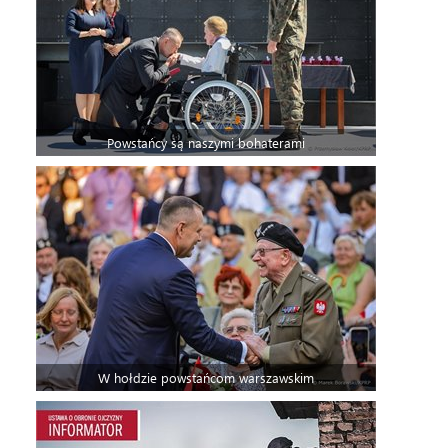
Powstańcy są naszymi bohaterami
W hołdzie powstańcom warszawskim