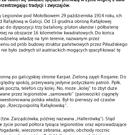
 przestrzegając tradycji i zwyczajów.
ty Legionów pod Mołotkowem 29 października 1914 roku, ich
d Rafajłową w Galicji. Od 13 grudnia obroną Rafajłowej
jąc do dyspozycji trzy bataliony, pluton ułanów i półbaterię
ł niej na obszarze 16 kilometrów kwadratowych. Do końca
iepodzielną władzę na tym terenie, nazwanym przez
ieniu od prób budowy struktur państwowych przez Piłsudskiego
 nie było żadnych sił austriackich mogących spacyfikować tę
ną po galicyjskiej stronie Karpat. Zieloną zajęli Rosjanie. Do
ględny spokój, przerywany jedynie potyczkami patroli. Ppłk.
jak poczta, telefon czy kolej. No, może „kolej” to zbyt duże
wane przez legionistów „samowarki” (parowoziki) ciągnęły
iekwestionowana polska władza. Był to pierwszy od czasów
 go „Rzeczpospolitą Rafajłowską”.
 (tzw. Zarządcówka, później nazwana „Hallerówką”). Stąd
ce życie ponad półtora tysiąca legionistów oraz wprowadzające
 Pogadanki, wieczorne zebrania, apele, obchody rocznic