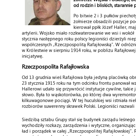
od rodzin i bliskich, starannie
Po bitwie 2 i 3 pułków piecho
żołnierze obsadzili pozycje po
kierował ppłk Józef Haller, ma
artylerii. Wojsko miało rozkwaterowanie we wsi i wokó
stycznia następnego roku polscy legioniści dzierżyli n
współczesnych „Rzeczpospolitą Rafajłowską”. W odróżn
w Królestwie w sierpniu 1914 roku, w pobliżu Rafajłowej
inicjatywę.
Rzeczpospolita Rafajłowska
Od 13 grudnia wieś Rafajłowa była jedyną placówką obron
23 stycznia 1915 roku na tym odcinku frontu panował wz
Hallerowi udało się przywrócić instytucje cywilne, takie 
słowo. Była to wąskotorówka, po której dwa wyremonto
kilkuwagonowe pociągi. W tej huculskiej wsi istniała n
rozbiorów suwerenny skrawek Polski. Legioniści nazwali
Siedzibą sztabu Grupy stał się budynek zarządu leśnego
wychodziły rozkazy, zarządzenia i wytyczne, organizują
ład i porządek w całej „Rzeczpospolitej Rafajłowskiej”.