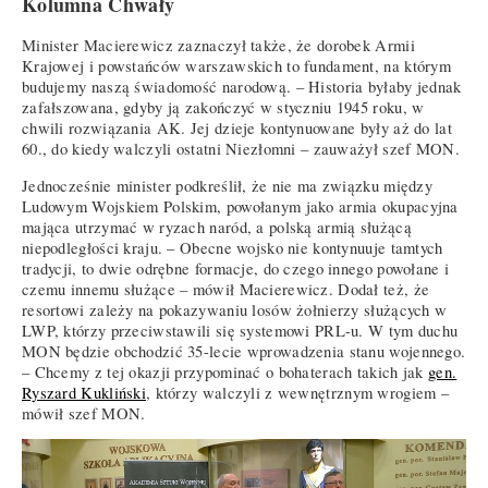
Kolumna Chwały
Minister Macierewicz zaznaczył także, że dorobek Armii
Krajowej i powstańców warszawskich to fundament, na którym
budujemy naszą świadomość narodową. – Historia byłaby jednak
zafałszowana, gdyby ją zakończyć w styczniu 1945 roku, w
chwili rozwiązania AK. Jej dzieje kontynuowane były aż do lat
60., do kiedy walczyli ostatni Niezłomni – zauważył szef MON.
Jednocześnie minister podkreślił, że nie ma związku między
Ludowym Wojskiem Polskim, powołanym jako armia okupacyjna
mająca utrzymać w ryzach naród, a polską armią służącą
niepodległości kraju. – Obecne wojsko nie kontynuuje tamtych
tradycji, to dwie odrębne formacje, do czego innego powołane i
czemu innemu służące – mówił Macierewicz. Dodał też, że
resortowi zależy na pokazywaniu losów żołnierzy służących w
LWP, którzy przeciwstawili się systemowi PRL-u. W tym duchu
MON będzie obchodzić 35-lecie wprowadzenia stanu wojennego.
– Chcemy z tej okazji przypominać o bohaterach takich jak
gen.
Ryszard Kukliński
, którzy walczyli z wewnętrznym wrogiem –
mówił szef MON.