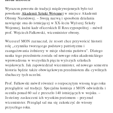
Wyrazem powrotu do tradycji międzywojennych było też
powołanie
Akademii Sztuki Wojennej
w miejsce Akademii
Obrony Narodowej. – Swoją nazwą i sposobem działania
nawiązuje ona do istniejącej w XX-leciu Wyższej Szkoły
Wojennej, kuźni kadr oficerskich II Rzeczypospolitej – mówił
prof. Wojciech Fałkowski, wiceminister obrony.
Wiceszef MON zaznaczał, że resort chce przywrócić historii
rolę „czynnika tworzącego podstawy patriotyzmu i
zaangażowania żołnierzy w misje służenia państwu”. Dlatego
nauka tego przedmiotu została od nowego roku akademickiego
wprowadzona w wszystkich pięciu wyższych szkołach
wojskowych. Jak zapowiedział wiceminister, od nowego semestru
historia będzie także obowiązkowym przedmiotem dla cywilnych
słuchaczy tych uczelni.
Prof. Fałkowski mówił również o rozpoczętym wiosną tego roku
przeglądzie sal tradycji. Specjalna komisja z MON odwiedziła i
oceniła ponad 60 sal z przeszło 140 istniejących w wojsku. –
Jesteśmy zaskoczeni ich wysokim poziomem – przyznał
wiceminister. Przegląd sal ma się zakończyć do wiosny
przyszłego roku.