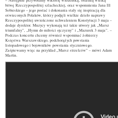
– Następnie przywołamy wiktorię wiedeńską, ostatnią wielką
bitwę Rzeczypospolitej szlacheckiej, oraz wspomnienia Jana Ill
Sobieskiego – jego postać i dokonania stały się inspiracją dla
oświeconych Polaków, którzy podjęli wielkie dzieło naprawy
Rzeczypospolitej uwieńczone uchwaleniem Konstytucji 3 maja –
dodaje dyrektor. Muzycy wykonają też takie utwory jak „Marsz
triumfalny”, „Hymn do miłości ojczyzny” i „Mazurek 3 maja”. –
Podczas koncertu chcemy również wspominać żołnierzy
Księstwa Warszawskiego, podchorążych powstania
listopadowego i bojowników powstania styczniowego.
Zaśpiewamy więc na przykład „Marsz strzelców” – mówi Adam
Martin.