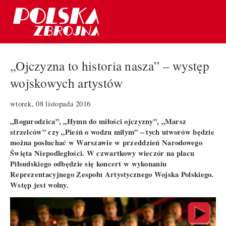
„Ojczyzna to historia nasza” – występ
wojskowych artystów
wtorek, 08 listopada 2016
„Bogurodzica”, „Hymn do miłości ojczyzny”, „Marsz
strzelców” czy „Pieśń o wodzu miłym” – tych utworów będzie
można posłuchać w Warszawie w przeddzień Narodowego
Święta Niepodległości. W czwartkowy wieczór na placu
Piłsudskiego odbędzie się koncert w wykonaniu
Reprezentacyjnego Zespołu Artystycznego Wojska Polskiego.
Wstęp jest wolny.