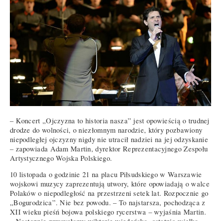
– Koncert „Ojczyzna to historia nasza” jest opowieścią o trudnej
drodze do wolności, o niezłomnym narodzie, który pozbawiony
niepodległej ojczyzny nigdy nie utracił nadziei na jej odzyskanie
– zapowiada Adam Martin, dyrektor Reprezentacyjnego Zespołu
Artystycznego Wojska Polskiego.
10 listopada o godzinie 21 na placu Piłsudskiego w Warszawie
wojskowi muzycy zaprezentują utwory, które opowiadają o walce
Polaków o niepodległość na przestrzeni setek lat. Rozpocznie go
„Bogurodzica”. Nie bez powodu. – To najstarsza, pochodząca z
XII wieku pieśń bojowa polskiego rycerstwa – wyjaśnia Martin.