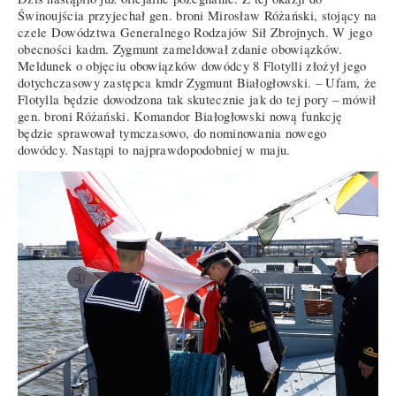
Świnoujścia przyjechał gen. broni Mirosław Różański, stojący na
czele Dowództwa Generalnego Rodzajów Sił Zbrojnych. W jego
obecności kadm. Zygmunt zameldował zdanie obowiązków.
Meldunek o objęciu obowiązków dowódcy 8 Flotylli złożył jego
dotychczasowy zastępca kmdr Zygmunt Białogłowski. – Ufam, że
Flotylla będzie dowodzona tak skutecznie jak do tej pory – mówił
gen. broni Różański. Komandor Białogłowski nową funkcję
będzie sprawował tymczasowo, do nominowania nowego
dowódcy. Nastąpi to najprawdopodobniej w maju.