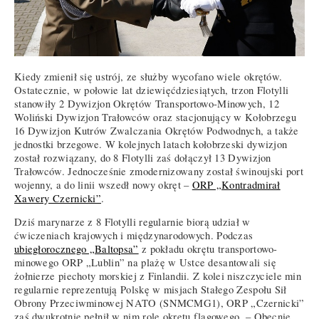
Kiedy zmienił się ustrój, ze służby wycofano wiele okrętów.
Ostatecznie, w połowie lat dziewięćdziesiątych, trzon Flotylli
stanowiły 2 Dywizjon Okrętów Transportowo-Minowych, 12
Woliński Dywizjon Trałowców oraz stacjonujący w Kołobrzegu
16 Dywizjon Kutrów Zwalczania Okrętów Podwodnych, a także
jednostki brzegowe. W kolejnych latach kołobrzeski dywizjon
został rozwiązany, do 8 Flotylli zaś dołączył 13 Dywizjon
Trałowców. Jednocześnie zmodernizowany został świnoujski port
wojenny, a do linii wszedł nowy okręt –
ORP „Kontradmirał
Xawery Czernicki”
.
Dziś marynarze z 8 Flotylli regularnie biorą udział w
ćwiczeniach krajowych i międzynarodowych. Podczas
ubiegłorocznego „Baltopsa”
z pokładu okrętu transportowo-
minowego ORP „Lublin” na plażę w Ustce desantowali się
żołnierze piechoty morskiej z Finlandii. Z kolei niszczyciele min
regularnie reprezentują Polskę w misjach Stałego Zespołu Sił
Obrony Przeciwminowej NATO (SNMCMG1), ORP „Czernicki”
zaś dwukrotnie pełnił w nim rolę okrętu flagowego. – Obecnie