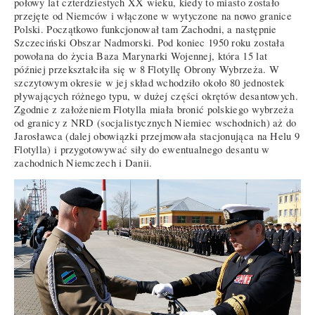
połowy lat czterdziestych XX wieku, kiedy to miasto zostało
przejęte od Niemców i włączone w wytyczone na nowo granice
Polski. Początkowo funkcjonował tam Zachodni, a następnie
Szczeciński Obszar Nadmorski. Pod koniec 1950 roku została
powołana do życia Baza Marynarki Wojennej, która 15 lat
później przekształciła się w 8 Flotyllę Obrony Wybrzeża. W
szczytowym okresie w jej skład wchodziło około 80 jednostek
pływających różnego typu, w dużej części okrętów desantowych.
Zgodnie z założeniem Flotylla miała bronić polskiego wybrzeża
od granicy z NRD (socjalistycznych Niemiec wschodnich) aż do
Jarosławca (dalej obowiązki przejmowała stacjonująca na Helu 9
Flotylla) i przygotowywać siły do ewentualnego desantu w
zachodnich Niemczech i Danii.