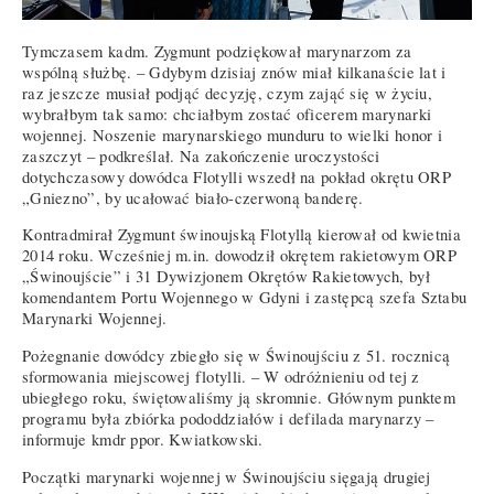
Tymczasem kadm. Zygmunt podziękował marynarzom za
wspólną służbę. – Gdybym dzisiaj znów miał kilkanaście lat i
raz jeszcze musiał podjąć decyzję, czym zająć się w życiu,
wybrałbym tak samo: chciałbym zostać oficerem marynarki
wojennej. Noszenie marynarskiego munduru to wielki honor i
zaszczyt – podkreślał. Na zakończenie uroczystości
dotychczasowy dowódca Flotylli wszedł na pokład okrętu ORP
„Gniezno”, by ucałować biało-czerwoną banderę.
Kontradmirał Zygmunt świnoujską Flotyllą kierował od kwietnia
2014 roku. Wcześniej m.in. dowodził okrętem rakietowym ORP
„Świnoujście” i 31 Dywizjonem Okrętów Rakietowych, był
komendantem Portu Wojennego w Gdyni i zastępcą szefa Sztabu
Marynarki Wojennej.
Pożegnanie dowódcy zbiegło się w Świnoujściu z 51. rocznicą
sformowania miejscowej flotylli. – W odróżnieniu od tej z
ubiegłego roku, świętowaliśmy ją skromnie. Głównym punktem
programu była zbiórka pododdziałów i defilada marynarzy –
informuje kmdr ppor. Kwiatkowski.
Początki marynarki wojennej w Świnoujściu sięgają drugiej