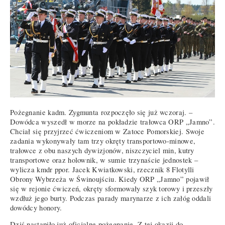
Pożegnanie kadm. Zygmunta rozpoczęło się już wczoraj. –
Dowódca wyszedł w morze na pokładzie trałowca ORP „Jamno”.
Chciał się przyjrzeć ćwiczeniom w Zatoce Pomorskiej. Swoje
zadania wykonywały tam trzy okręty transportowo-minowe,
trałowce z obu naszych dywizjonów, niszczyciel min, kutry
transportowe oraz holownik, w sumie trzynaście jednostek –
wylicza kmdr ppor. Jacek Kwiatkowski, rzecznik 8 Flotylli
Obrony Wybrzeża w Świnoujściu. Kiedy ORP „Jamno” pojawił
się w rejonie ćwiczeń, okręty sformowały szyk torowy i przeszły
wzdłuż jego burty. Podczas parady marynarze z ich załóg oddali
dowódcy honory.
Dziś nastąpiło już oficjalne pożegnanie. Z tej okazji do