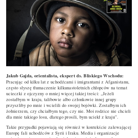
Jakub Gajda, orientalista, ekspert ds. Bliskiego Wschodu:
Pracując od kilku lat z uchodźcami i imigrantami z Afganistanu,
często słyszę tłumaczenie kilkunastoletnich chłopców na temat
ucieczki z ojczyzny o mniej więcej takiej treści: „Jeżeli
zostałbym w kraju, talibowie albo członkowie innej grupy
przyszliby po mnie i wcielili do swojej bojówki. Zostałbym ich
żołnierzem, czy chciałbym tego, czy nie. Moi rodzice nie chcieli
dla mnie takiego losu, dlatego prosili, bym uciekł z kraju”.
Takie przypadki pojawiają się również w kontekście zalewającej
Europę fali uchodźców z Syrii i Iraku. Media i organizacje