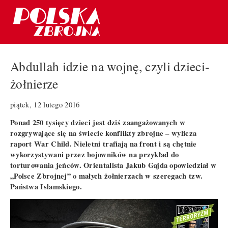
Abdullah idzie na wojnę, czyli dzieci-
żołnierze
piątek, 12 lutego 2016
Ponad 250 tysięcy dzieci jest dziś zaangażowanych w
rozgrywające się na świecie konflikty zbrojne – wylicza
raport War Child. Nieletni trafiają na front i są chętnie
wykorzystywani przez bojowników na przykład do
torturowania jeńców. Orientalista Jakub Gajda opowiedział w
„Polsce Zbrojnej” o małych żołnierzach w szeregach tzw.
Państwa Islamskiego.