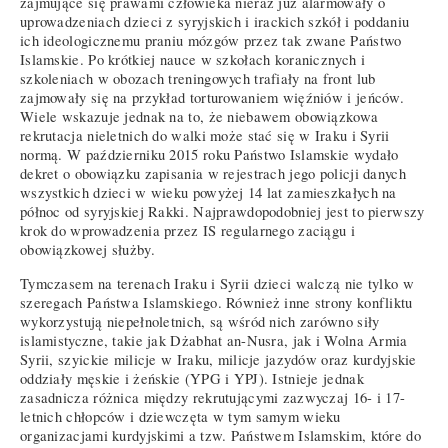
zajmujące się prawami człowieka nieraz już alarmowały o
uprowadzeniach dzieci z syryjskich i irackich szkół i poddaniu
ich ideologicznemu praniu mózgów przez tak zwane Państwo
Islamskie. Po krótkiej nauce w szkołach koranicznych i
szkoleniach w obozach treningowych trafiały na front lub
zajmowały się na przykład torturowaniem więźniów i jeńców.
Wiele wskazuje jednak na to, że niebawem obowiązkowa
rekrutacja nieletnich do walki może stać się w Iraku i Syrii
normą. W październiku 2015 roku Państwo Islamskie wydało
dekret o obowiązku zapisania w rejestrach jego policji danych
wszystkich dzieci w wieku powyżej 14 lat zamieszkałych na
północ od syryjskiej Rakki. Najprawdopodobniej jest to pierwszy
krok do wprowadzenia przez IS regularnego zaciągu i
obowiązkowej służby.
Tymczasem na terenach Iraku i Syrii dzieci walczą nie tylko w
szeregach Państwa Islamskiego. Również inne strony konfliktu
wykorzystują niepełnoletnich, są wśród nich zarówno siły
islamistyczne, takie jak Dżabhat an-Nusra, jak i Wolna Armia
Syrii, szyickie milicje w Iraku, milicje jazydów oraz kurdyjskie
oddziały męskie i żeńskie (YPG i YPJ). Istnieje jednak
zasadnicza różnica między rekrutującymi zazwyczaj 16- i 17-
letnich chłopców i dziewczęta w tym samym wieku
organizacjami kurdyjskimi a tzw. Państwem Islamskim, które do