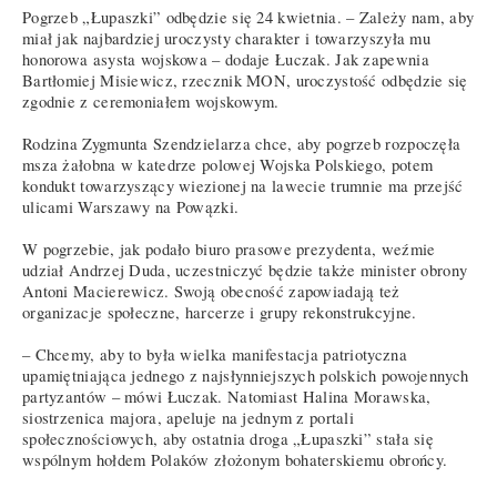
Pogrzeb „Łupaszki” odbędzie się 24 kwietnia. – Zależy nam, aby
miał jak najbardziej uroczysty charakter i towarzyszyła mu
honorowa asysta wojskowa – dodaje Łuczak. Jak zapewnia
Bartłomiej Misiewicz, rzecznik MON, uroczystość odbędzie się
zgodnie z ceremoniałem wojskowym.
Rodzina Zygmunta Szendzielarza chce, aby pogrzeb rozpoczęła
msza żałobna w katedrze polowej Wojska Polskiego, potem
kondukt towarzyszący wiezionej na lawecie trumnie ma przejść
ulicami Warszawy na Powązki.
W pogrzebie, jak podało biuro prasowe prezydenta, weźmie
udział Andrzej Duda, uczestniczyć będzie także minister obrony
Antoni Macierewicz. Swoją obecność zapowiadają też
organizacje społeczne, harcerze i grupy rekonstrukcyjne.
– Chcemy, aby to była wielka manifestacja patriotyczna
upamiętniająca jednego z najsłynniejszych polskich powojennych
partyzantów – mówi Łuczak. Natomiast Halina Morawska,
siostrzenica majora, apeluje na jednym z portali
społecznościowych, aby ostatnia droga „Łupaszki” stała się
wspólnym hołdem Polaków złożonym bohaterskiemu obrońcy.