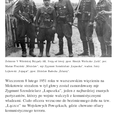
Żołnierze V Wileńskiej Brygady AK. Stoją od lewej: ppor. Henryk Wieliczko „Lufa", por.
Marian Pluciński „Mścisław", mjr Zygmunt Szendzielarz „Łupaszka", wachm. Jerzy
Lejkowski „Szpagat", ppor. Zdzisław Badocha „Żelazny".
Wieczorem 8 lutego 1951 roku w warszawskim więzieniu na
Mokotowie strzałem w tył głowy został zamordowany mjr
Zygmunt Szendzielarz „Łupaszka”, jeden z najbardziej znanych
partyzantów, którzy po wojnie walczyli z komunistycznymi
władzami. Ciało oficera wrzucono do bezimiennego dołu na tzw.
„Łączce” na Wojskowych Powązkach, gdzie chowano ofiary
komunistycznego terroru.