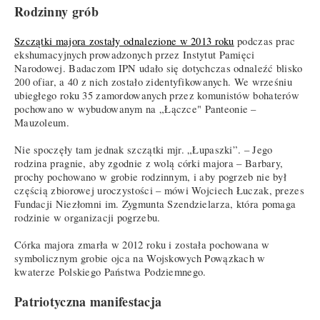
Rodzinny grób
Szczątki majora zostały odnalezione w 2013 roku
podczas prac
ekshumacyjnych prowadzonych przez Instytut Pamięci
Narodowej. Badaczom IPN udało się dotychczas odnaleźć blisko
200 ofiar, a 40 z nich zostało zidentyfikowanych. We wrześniu
ubiegłego roku 35 zamordowanych przez komunistów bohaterów
pochowano w wybudowanym na „Łączce" Panteonie –
Mauzoleum.
Nie spoczęły tam jednak szczątki mjr. „Łupaszki”. – Jego
rodzina pragnie, aby zgodnie z wolą córki majora – Barbary,
prochy pochowano w grobie rodzinnym, i aby pogrzeb nie był
częścią zbiorowej uroczystości – mówi Wojciech Łuczak, prezes
Fundacji Niezłomni im. Zygmunta Szendzielarza, która pomaga
rodzinie w organizacji pogrzebu.
Córka majora zmarła w 2012 roku i została pochowana w
symbolicznym grobie ojca na Wojskowych Powązkach w
kwaterze Polskiego Państwa Podziemnego.
Patriotyczna manifestacja