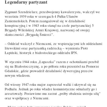
Legendarny partyzant
Zygmunt Szendzielarz, przedwojenny kawalerzysta, walczył we
wrześniu 1939 roku w szeregach 4 Pułku Ułanów
Zaniemeńskich. Potem zaangażował się w działalność
konspiracyjną i w 1943 roku stanął na czele partyzanckiej 5
Brygady Wileńskiej Armii Krajowej, nazwanej od swojej
skuteczności „Brygadą Śmierci”.
– Oddział walczył z Niemcami, ze wspierającymi ich oddziałami
litewskimi oraz partyzantką radziecką – wymienia Piotr
Łapiński, historyk z białostockiego oddziału IPN.
W styczniu 1944 roku „Łupaszka” razem z ochotnikami przebił
się na Białostocczyznę, a po półtora roku przeniósł na Pomorze
Gdańskie, gdzie prowadził działalność dywersyjną przeciw
nowym władzom.
Od wiosny 1947 roku major zaprzestał walki i ukrywał się na
Podhalu. Jednak po roku władze komunistyczne odnalazły go i
aresztowały. Postawiono mu zarzut „próby obalenia ustroju siłą”
oraz współpracy z Niemcami.