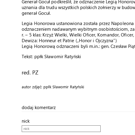
Generał Gocuł podkreślił, że odznaczenie Legią Honorow
uznania dla trudu wszystkich polskich żołnierzy w budo
generał Gocuł.
Legia Honorowa ustanowiona została przez Napoleona B
odznaczeniem nadawanym wybitnym osobistościom, zaró
r. – 5 klas: Krzyż Wielki, Wielki Oficer, Komandor, Oficer
Dewiza: Honneur et Patrie („Honor i Ojczyzna”)
Legią Honorową odznaczeni byli m.in.: gen. Czesław Piąt
Tekst: ppłk Sławomir Ratyński
red. PZ
autor zdjęć: ppłk Sławomir Ratyński
dodaj komentarz
nick