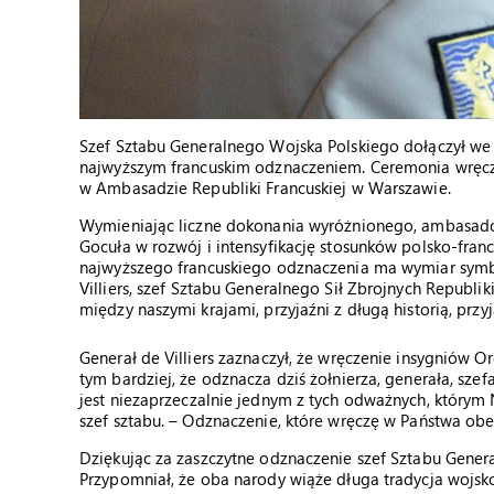
Szef Sztabu Generalnego Wojska Polskiego dołączył we
najwyższym francuskim odznaczeniem. Ceremonia wręc
w Ambasadzie Republiki Francuskiej w Warszawie.
Wymieniając liczne dokonania wyróżnionego, ambasador 
Gocuła w rozwój i intensyfikację stosunków polsko-fra
najwyższego francuskiego odznaczenia ma wymiar symbol
Villiers, szef Sztabu Generalnego Sił Zbrojnych Republik
między naszymi krajami, przyjaźni z długą historią, przy
Generał de Villiers zaznaczył, że wręczenie insygniów 
tym bardziej, że odznacza dziś żołnierza, generała, sz
jest niezaprzeczalnie jednym z tych odważnych, którym
szef sztabu. – Odznaczenie, które wręczę w Państwa obe
Dziękując za zaszczytne odznaczenie szef Sztabu Genera
Przypomniał, że oba narody wiąże długa tradycja wojs