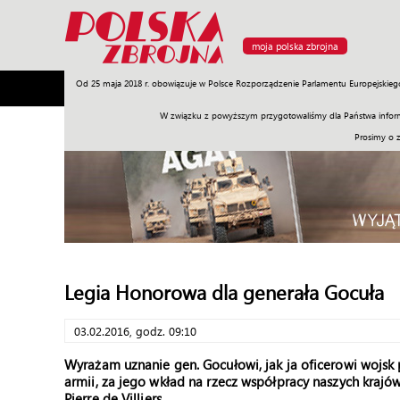
moja polska zbrojna
Od 25 maja 2018 r. obowiązuje w Polsce Rozporządzenie Parlamentu Europejskieg
Armia
Poligon
Sprzęt
Misje
Polityka
Prawo
W związku z powyższym przygotowaliśmy dla Państwa inform
Prosimy o 
Legia Honorowa dla generała Gocuła
03.02.2016, godz. 09:10
Wyrażam uznanie gen. Gocułowi, jak ja oficerowi wojsk p
armii, za jego wkład na rzecz współpracy naszych krajów
Pierre de Villiers.