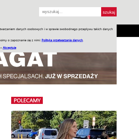
przetwarzaniem danych osobowych i w sprawie swobodnego przepływu takich danych
SH
SKLEP
Jednodniówki
Praca w WIW
simy o zapoznanie się z nimi:
Polityka przetwarzania danych
.
 –
Akceptuję
POLECAMY