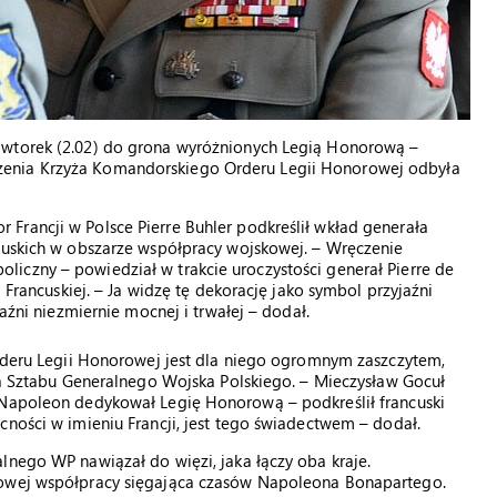
 wtorek (2.02) do grona wyróżnionych Legią Honorową –
zenia Krzyża Komandorskiego Orderu Legii Honorowej odbyła
Francji w Polsce Pierre Buhler podkreślił wkład generała
ncuskich w obszarze współpracy wojskowej. – Wręczenie
iczny – powiedział w trakcie uroczystości generał Pierre de
i Francuskiej. – Ja widzę tę dekorację jako symbol przyjaźni
jaźni niezmiernie mocnej i trwałej – dodał.
Orderu Legii Honorowej jest dla niego ogromnym zaszczytem,
efa Sztabu Generalnego Wojska Polskiego. – Mieczysław Gocuł
 Napoleon dedykował Legię Honorową – podkreślił francuski
cności w imieniu Francji, jest tego świadectwem – dodał.
lnego WP nawiązał do więzi, jaka łączy oba kraje.
kowej współpracy sięgająca czasów Napoleona Bonapartego.