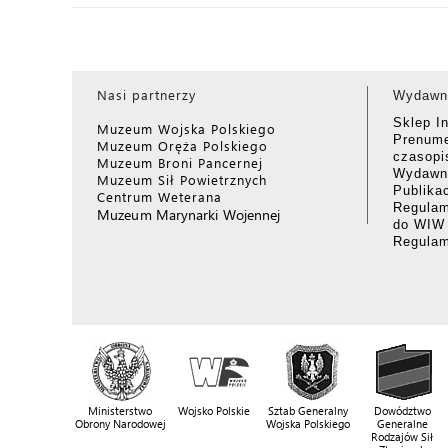
Nasi partnerzy
Wydawn
Sklep I
Muzeum Wojska Polskiego
Prenume
Muzeum Oręża Polskiego
czasop
Muzeum Broni Pancernej
Wydawni
Muzeum Sił Powietrznych
Publika
Centrum Weterana
Regulam
Muzeum Marynarki Wojennej
do WIW
Regula
Ministerstwo
Wojsko Polskie
Sztab Generalny
Dowództwo
Obrony Narodowej
Wojska Polskiego
Generalne
Rodzajów Sił