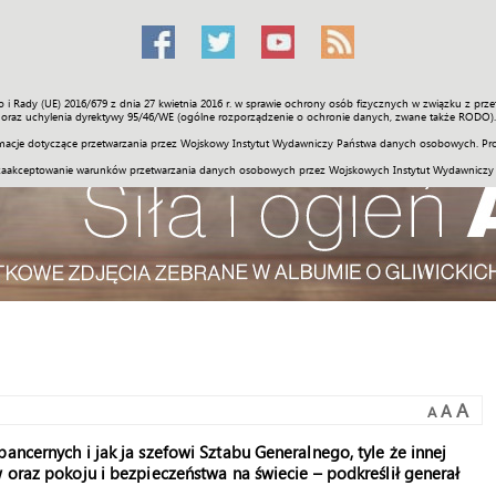
o i Rady (UE) 2016/679 z dnia 27 kwietnia 2016 r. w sprawie ochrony osób fizycznych w związku z 
Świat
Społeczność
Sport
Historia
Galerie
Wideo
ENGLI
oraz uchylenia dyrektywy 95/46/WE (ogólne rozporządzenie o ochronie danych, zwane także RODO).
acje dotyczące przetwarzania przez Wojskowy Instytut Wydawniczy Państwa danych osobowych. Pro
zaakceptowanie warunków przetwarzania danych osobowych przez Wojskowych Instytut Wydawniczy
A
A
A
ancernych i jak ja szefowi Sztabu Generalnego, tyle że innej
 oraz pokoju i bezpieczeństwa na świecie – podkreślił generał