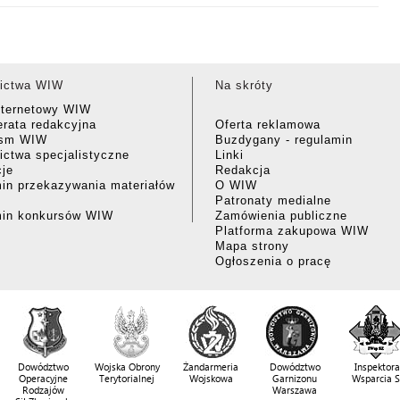
ictwa WIW
Na skróty
nternetowy WIW
rata redakcyjna
Oferta reklamowa
ism WIW
Buzdygany - regulamin
ctwa specjalistyczne
Linki
cje
Redakcja
in przekazywania materiałów
O WIW
Patronaty medialne
min konkursów WIW
Zamówienia publiczne
Platforma zakupowa WIW
Mapa strony
Ogłoszenia o pracę
Dowództwo
Wojska Obrony
Żandarmeria
Dowództwo
Inspektora
Operacyjne
Terytorialnej
Wojskowa
Garnizonu
Wsparcia 
Rodzajów
Warszawa