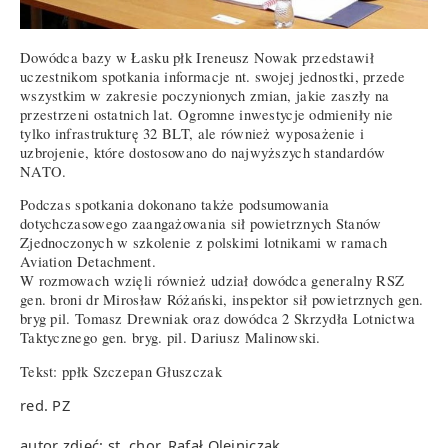
Dowódca bazy w Łasku płk Ireneusz Nowak przedstawił
uczestnikom spotkania informacje nt. swojej jednostki, przede
wszystkim w zakresie poczynionych zmian, jakie zaszły na
przestrzeni ostatnich lat. Ogromne inwestycje odmieniły nie
tylko infrastrukturę 32 BLT, ale również wyposażenie i
uzbrojenie, które dostosowano do najwyższych standardów
NATO.
Podczas spotkania dokonano także podsumowania
dotychczasowego zaangażowania sił powietrznych Stanów
Zjednoczonych w szkolenie z polskimi lotnikami w ramach
Aviation Detachment.
W rozmowach wzięli również udział dowódca generalny RSZ
gen. broni dr Mirosław Różański, inspektor sił powietrznych gen.
bryg pil. Tomasz Drewniak oraz dowódca 2 Skrzydła Lotnictwa
Taktycznego gen. bryg. pil. Dariusz Malinowski.
Tekst: ppłk Szczepan Głuszczak
red. PZ
autor zdjęć: st. chor. Rafał Olejniczak