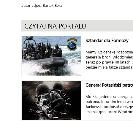
autor zdjęć: Bartek Bera
CZYTAJ NA PORTALU
Sztandar dla Formozy
Mamy już oznakę rozpozna
generała broni Włodzimierz
Teraz po prawie 40 latach 
będzie miała także sztanda
Generał Potasiński pat
Morska jednostka specjaln
patrona. Kilka dni temu wic
Jankowski podpisał decyzj
imienia gen. broni Włodzimi