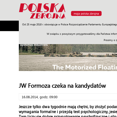
moja polska zbrojna
Od 25 maja 2018 r. obowiązuje w Polsce Rozporządzenie Parlamentu Europejskieg
Armia
Poligon
Sprzęt
Misje
Polityka
Prawo
W związku z powyższym przygotowaliśmy dla Państwa inform
Prosimy o 
JW Formoza czeka na kandydatów
16.08.2014, godz. 09:00
Jeszcze tylko dwa tygodnie mają chętni, by złożyć podan
wymagania formalne i przejdą test psychologiczny, jesi
Tam liczy się dobre przygotowanie psychofizyczne i sil