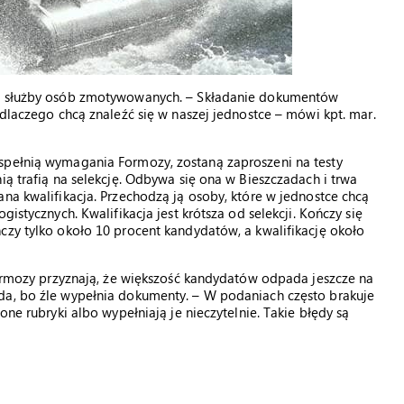
do służby osób zmotywowanych. – Składanie dokumentów
 dlaczego chcą znaleźć się w naszej jednostce – mówi kpt. mar.
spełnią wymagania Formozy, zostaną zaproszeni na testy
ią trafią na selekcję. Odbywa się ona w Bieszczadach i trwa
na kwalifikacja. Przechodzą ją osoby, które w jednostce chcą
istycznych. Kwalifikacja jest krótsza od selekcji. Kończy się
czy tylko około 10 procent kandydatów, a kwalifikację około
 Formozy przyznają, że większość kandydatów odpada jeszcze na
da, bo źle wypełnia dokumenty. – W podaniach często brakuje
one rubryki albo wypełniają je nieczytelnie. Takie błędy są