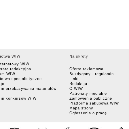
ictwa WIW
Na skróty
nternetowy WIW
rata redakcyjna
Oferta reklamowa
ism WIW
Buzdygany - regulamin
ctwa specjalistyczne
Linki
cje
Redakcja
in przekazywania materiałów
O WIW
Patronaty medialne
min konkursów WIW
Zamówienia publiczne
Platforma zakupowa WIW
Mapa strony
Ogłoszenia o pracę