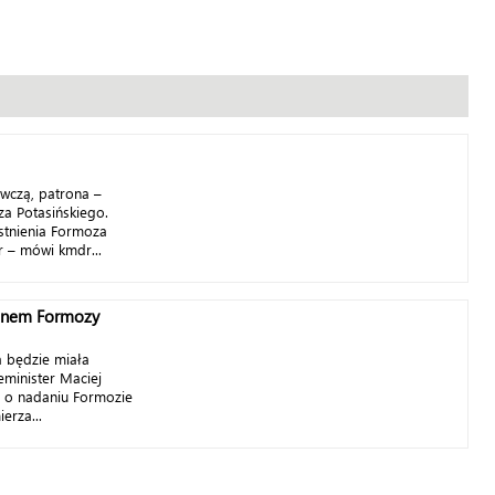
wczą, patrona –
a Potasińskiego.
istnienia Formoza
r – mówi kmdr...
ronem Formozy
a będzie miała
eminister Maciej
ę o nadaniu Formozie
erza...