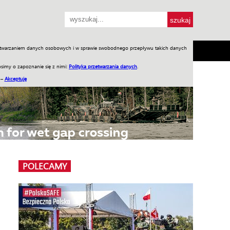
przetwarzaniem danych osobowych i w sprawie swobodnego przepływu takich danych
SH
SKLEP
Jednodniówki
Praca w WIW
simy o zapoznanie się z nimi:
Polityka przetwarzania danych
.
 –
Akceptuję
POLECAMY