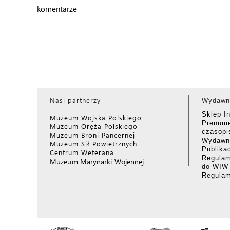
komentarze
Nasi partnerzy
Wydawn
Sklep I
Muzeum Wojska Polskiego
Prenume
Muzeum Oręża Polskiego
czasop
Muzeum Broni Pancernej
Wydawni
Muzeum Sił Powietrznych
Publika
Centrum Weterana
Regulam
Muzeum Marynarki Wojennej
do WIW
Regula