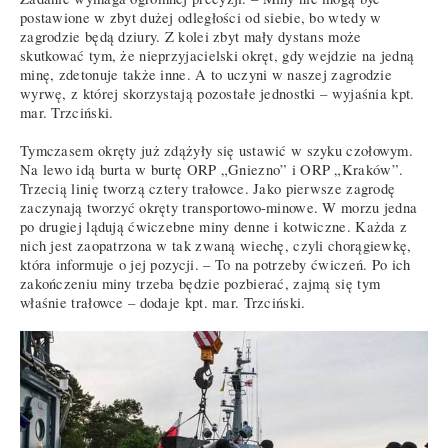
postawione w zbyt dużej odległości od siebie, bo wtedy w
zagrodzie będą dziury. Z kolei zbyt mały dystans może
skutkować tym, że nieprzyjacielski okręt, gdy wejdzie na jedną
minę, zdetonuje także inne. A to uczyni w naszej zagrodzie
wyrwę, z której skorzystają pozostałe jednostki – wyjaśnia kpt.
mar. Trzciński.
Tymczasem okręty już zdążyły się ustawić w szyku czołowym.
Na lewo idą burta w burtę ORP „Gniezno” i ORP „Kraków”.
Trzecią linię tworzą cztery trałowce. Jako pierwsze zagrodę
zaczynają tworzyć okręty transportowo-minowe. W morzu jedna
po drugiej lądują ćwiczebne miny denne i kotwiczne. Każda z
nich jest zaopatrzona w tak zwaną wiechę, czyli chorągiewkę,
która informuje o jej pozycji. – To na potrzeby ćwiczeń. Po ich
zakończeniu miny trzeba będzie pozbierać, zajmą się tym
właśnie trałowce – dodaje kpt. mar. Trzciński.