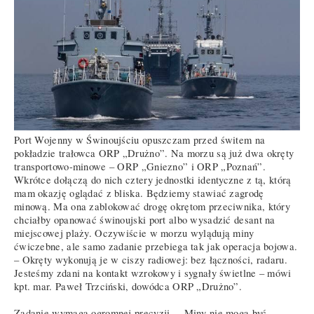
Port Wojenny w Świnoujściu opuszczam przed świtem na
pokładzie trałowca ORP „Drużno”. Na morzu są już dwa okręty
transportowo-minowe – ORP „Gniezno” i ORP „Poznań”.
Wkrótce dołączą do nich cztery jednostki identyczne z tą, którą
mam okazję oglądać z bliska. Będziemy stawiać zagrodę
minową. Ma ona zablokować drogę okrętom przeciwnika, który
chciałby opanować świnoujski port albo wysadzić desant na
miejscowej plaży. Oczywiście w morzu wylądują miny
ćwiczebne, ale samo zadanie przebiega tak jak operacja bojowa.
– Okręty wykonują je w ciszy radiowej: bez łączności, radaru.
Jesteśmy zdani na kontakt wzrokowy i sygnały świetlne – mówi
kpt. mar. Paweł Trzciński, dowódca ORP „Drużno”.
Zadanie wymaga ogromnej precyzji. – Miny nie mogą być