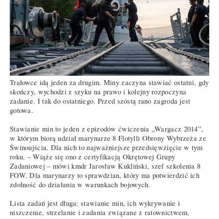
Trałowce idą jeden za drugim. Miny zaczyna stawiać ostatni, gdy
skończy, wychodzi z szyku na prawo i kolejny rozpoczyna
zadanie. I tak do ostatniego. Przed szóstą rano zagroda jest
gotowa.
Stawianie min to jeden z epizodów ćwiczenia „Wargacz 2014”,
w którym biorą udział marynarze 8 Flotylli Obrony Wybrzeża ze
Świnoujścia. Dla nich to najważniejsze przedsięwzięcie w tym
roku. – Wiąże się ono z certyfikacją Okrętowej Grupy
Zadaniowej – mówi kmdr Jarosław Kukliński, szef szkolenia 8
FOW. Dla marynarzy to sprawdzian, który ma potwierdzić ich
zdolność do działania w warunkach bojowych.
Lista zadań jest długa: stawianie min, ich wykrywanie i
niszczenie, strzelanie i zadania związane z ratownictwem,