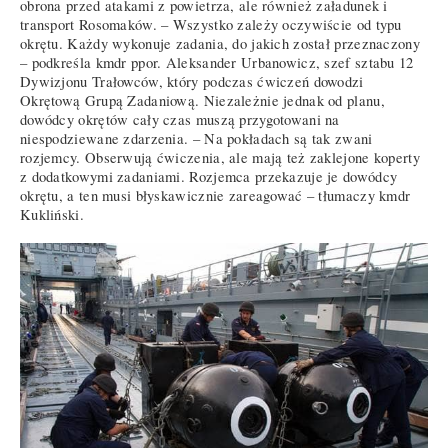
obrona przed atakami z powietrza, ale również załadunek i
transport Rosomaków. – Wszystko zależy oczywiście od typu
okrętu. Każdy wykonuje zadania, do jakich został przeznaczony
– podkreśla kmdr ppor. Aleksander Urbanowicz, szef sztabu 12
Dywizjonu Trałowców, który podczas ćwiczeń dowodzi
Okrętową Grupą Zadaniową. Niezależnie jednak od planu,
dowódcy okrętów cały czas muszą przygotowani na
niespodziewane zdarzenia. – Na pokładach są tak zwani
rozjemcy. Obserwują ćwiczenia, ale mają też zaklejone koperty
z dodatkowymi zadaniami. Rozjemca przekazuje je dowódcy
okrętu, a ten musi błyskawicznie zareagować – tłumaczy kmdr
Kukliński.