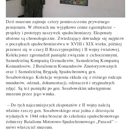
Dziś muzeum zajmuje cztery pomieszczenia prywatnego
pensjonatu. W zbiorach ma wyjątkowo cenne egzemplarze –
projekty i prototypy naszywek spadochroniarzy. Eksponaty
ułożone są chronologicznie. Zwiedzający dowiaduje się najpierw
o początkach spadochroniarstwa w XVIII i XIX wieku, później
przenosi się w czasy II Rzeczypospolitej i II wojny światowej.
Kolekcjoner zgromadził pamiątki związane z cichociemnymi,
Samodzielną Kompanią Grenadierów, Samodzielną Kompanią
Komandosów, 2 Batalionem Komandosów Zmotoryzowanych
oraz 1 Samodzielną Brygadą Spadochronową gen.
Sosabowskiego. Kolekcja wojenna składa się z różnego rodzaju
mundurów, odznak, dokumentacji, odznaczeń i oryginalnych
zdjęć. Są też pamiątki po gen. Sosabowskim udostępnione
muzeum przez jego wnuka.
– Do tych najcenniejszych eksponatów z II wojny należą
właśnie rzeczy gen. Sosabowskiego oraz jedna z dziesięciu
wydanych w 1944 roku broszur do szkolenia spadochronowego
żołnierzy Batalionu Motorowo-Spadochronowego „Parasol” –
mówi właściciel muzeum.