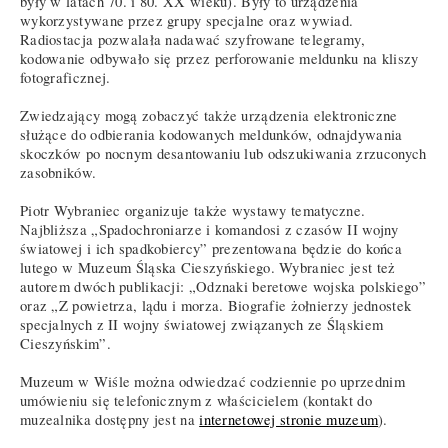
były w latach 70. i 80. XX wieku). Były to urządzenia
wykorzystywane przez grupy specjalne oraz wywiad.
Radiostacja pozwalała nadawać szyfrowane telegramy,
kodowanie odbywało się przez perforowanie meldunku na kliszy
fotograficznej.
Zwiedzający mogą zobaczyć także urządzenia elektroniczne
służące do odbierania kodowanych meldunków, odnajdywania
skoczków po nocnym desantowaniu lub odszukiwania zrzuconych
zasobników.
Piotr Wybraniec organizuje także wystawy tematyczne.
Najbliższa „Spadochroniarze i komandosi z czasów II wojny
światowej i ich spadkobiercy” prezentowana będzie do końca
lutego w Muzeum Śląska Cieszyńskiego. Wybraniec jest też
autorem dwóch publikacji: „Odznaki beretowe wojska polskiego”
oraz „Z powietrza, lądu i morza. Biografie żołnierzy jednostek
specjalnych z II wojny światowej związanych ze Śląskiem
Cieszyńskim”.
Muzeum w Wiśle można odwiedzać codziennie po uprzednim
umówieniu się telefonicznym z właścicielem (kontakt do
muzealnika dostępny jest na
internetowej stronie muzeum
).