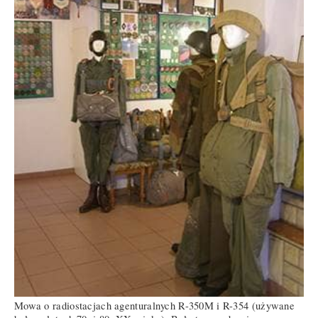
Mowa o radiostacjach agenturalnych R-350M i R-354 (używane