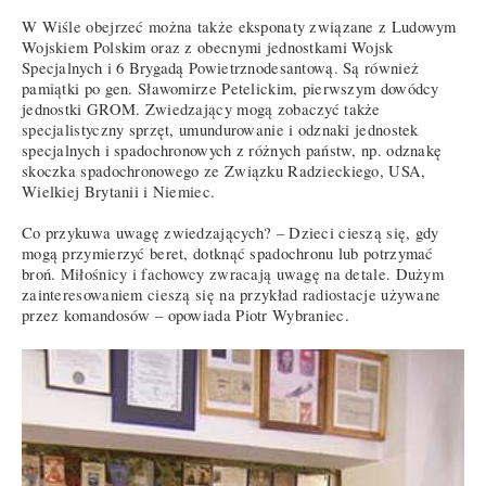
W Wiśle obejrzeć można także eksponaty związane z Ludowym
Wojskiem Polskim oraz z obecnymi jednostkami Wojsk
Specjalnych i 6 Brygadą Powietrznodesantową. Są również
pamiątki po gen. Sławomirze Petelickim, pierwszym dowódcy
jednostki GROM. Zwiedzający mogą zobaczyć także
specjalistyczny sprzęt, umundurowanie i odznaki jednostek
specjalnych i spadochronowych z różnych państw, np. odznakę
skoczka spadochronowego ze Związku Radzieckiego, USA,
Wielkiej Brytanii i Niemiec.
Co przykuwa uwagę zwiedzających? – Dzieci cieszą się, gdy
mogą przymierzyć beret, dotknąć spadochronu lub potrzymać
broń. Miłośnicy i fachowcy zwracają uwagę na detale. Dużym
zainteresowaniem cieszą się na przykład radiostacje używane
przez komandosów – opowiada Piotr Wybraniec.