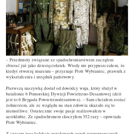
– Przedmioty związane ze spadochroniarstwem zacząłem
zbierać już jako dziesięciolatek. Wtedy nie przypuszczałem, że
kiedyś otworzę muzeum – przyznaje Piotr Wybraniec, prawnik z
wykształcenia i urzędnik państwowy.
Pierwszą naszywkę dostał od dowódcy wuja, który służył w
batalionie 6 Pomorskiej Dywizji Powietrzno-Desantowej (dziś
jest to 6 Brygada Powietrznodesantowa). – Sam chciałem zostać
żołnierzem, ale ze względu na stan zdrowia okazało się to
niemożliwe. Ostatecznie swoje pasje realizowałem w
aeroklubie. Ze spadochronem skoczyłem 352 razy – opowiada
Piotr Wybraniec.
Z czasem jego kolekcja wojskowych oznak rozpoznawczych