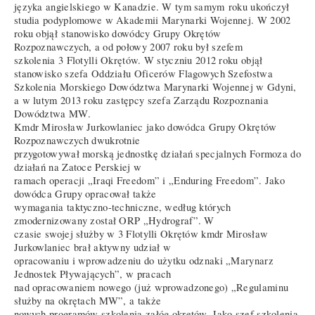
języka angielskiego w Kanadzie. W tym samym roku ukończył
studia podyplomowe w Akademii Marynarki Wojennej. W 2002
roku objął stanowisko dowódcy Grupy Okrętów
Rozpoznawczych, a od połowy 2007 roku był szefem
szkolenia 3 Flotylli Okrętów. W styczniu 2012 roku objął
stanowisko szefa Oddziału Oficerów Flagowych Szefostwa
Szkolenia Morskiego Dowództwa Marynarki Wojennej w Gdyni,
a w lutym 2013 roku zastępcy szefa Zarządu Rozpoznania
Dowództwa MW.
Kmdr Mirosław Jurkowlaniec jako dowódca Grupy Okrętów
Rozpoznawczych dwukrotnie
przygotowywał morską jednostkę działań specjalnych Formoza do
działań na Zatoce Perskiej w
ramach operacji „Iraqi Freedom” i „Enduring Freedom”. Jako
dowódca Grupy opracował także
wymagania taktyczno-techniczne, według których
zmodernizowany został ORP „Hydrograf”. W
czasie swojej służby w 3 Flotylli Okrętów kmdr Mirosław
Jurkowlaniec brał aktywny udział w
opracowaniu i wprowadzeniu do użytku odznaki „Marynarz
Jednostek Pływających”, w pracach
nad opracowaniem nowego (już wprowadzonego) „Regulaminu
służby na okrętach MW”, a także
nowych programów szkolenia załóg okrętów. Jako szef szkolenia