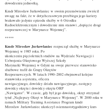
dowodzeniu jednostką.
Kmdr Mirosław Jurkowlaniec w swoim przemówieniu zwrócił
uwagę na fakt, że w dotychczasowym przebiegu jego kariery
brakowało jedynie epizodu służby w 6 Ośrodku
Radioelektronicznym i dowodzenie nim stanowi „dopięcie drogi
rozpoznawczej w Marynarce Wojennej”.
*****
Kmdr Mirosław Jurkowlaniec
rozpoczął służbę w Marynarce
Wojennej w 1985 roku. Po
ukończeniu pięcioletnich studiów na Wydziale Nawigacji i
Uzbrojenia Okrętowego Wyższej Szkoły
Marynarki Wojennej w Gdyni na swoje pierwsze stanowisko
służbowe trafił do Grupy Okrętów
Rozpoznawczych. W latach 1990–2002 obejmował kolejno
stanowiska asystenta, oficera
nawigacyjnego, dowódcy działu nawigacyjnego, zastępcy
dowódcy okrętu i dowódcy okrętu ORP
„Nawigator”. W czasie, gdy był jego dowódcą, okręt otrzymał
tytuł „Najlepszy Okręt w Marynarce Wojennej”. W 2000 roku w
ramach Military Training Assistance Program kmdr
Mirosław Jurkowlaniec ukończył osiemnastotygodniowy kurs