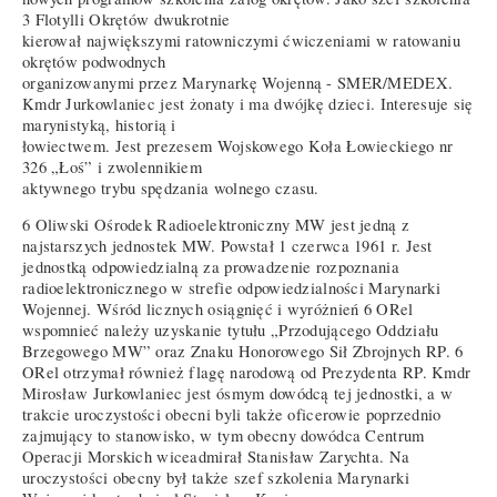
3 Flotylli Okrętów dwukrotnie
kierował największymi ratowniczymi ćwiczeniami w ratowaniu
okrętów podwodnych
organizowanymi przez Marynarkę Wojenną - SMER/MEDEX.
Kmdr Jurkowlaniec jest żonaty i ma dwójkę dzieci. Interesuje się
marynistyką, historią i
łowiectwem. Jest prezesem Wojskowego Koła Łowieckiego nr
326 „Łoś” i zwolennikiem
aktywnego trybu spędzania wolnego czasu.
6 Oliwski Ośrodek Radioelektroniczny MW jest jedną z
najstarszych jednostek MW. Powstał 1 czerwca 1961 r. Jest
jednostką odpowiedzialną za prowadzenie rozpoznania
radioelektronicznego w strefie odpowiedzialności Marynarki
Wojennej. Wśród licznych osiągnięć i wyróżnień 6 ORel
wspomnieć należy uzyskanie tytułu „Przodującego Oddziału
Brzegowego MW” oraz Znaku Honorowego Sił Zbrojnych RP. 6
ORel otrzymał również flagę narodową od Prezydenta RP. Kmdr
Mirosław Jurkowlaniec jest ósmym dowódcą tej jednostki, a w
trakcie uroczystości obecni byli także oficerowie poprzednio
zajmujący to stanowisko, w tym obecny dowódca Centrum
Operacji Morskich wiceadmirał Stanisław Zarychta. Na
uroczystości obecny był także szef szkolenia Marynarki