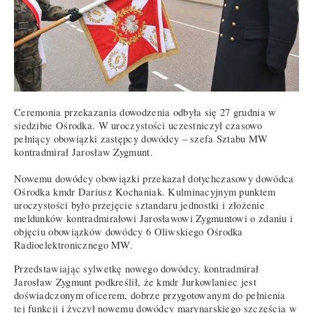
Ceremonia przekazania dowodzenia odbyła się 27 grudnia w
siedzibie Ośrodka. W uroczystości uczestniczył czasowo
pełniący obowiązki zastępcy dowódcy – szefa Sztabu MW
kontradmirał Jarosław Zygmunt.
Nowemu dowódcy obowiązki przekazał dotychczasowy dowódca
Ośrodka kmdr Dariusz Kochaniak. Kulminacyjnym punktem
uroczystości było przejęcie sztandaru jednostki i złożenie
meldunków kontradmirałowi Jarosławowi Zygmuntowi o zdaniu i
objęciu obowiązków dowódcy 6 Oliwskiego Ośrodka
Radioelektronicznego MW.
Przedstawiając sylwetkę nowego dowódcy, kontradmirał
Jarosław Zygmunt podkreślił, że kmdr Jurkowlaniec jest
doświadczonym oficerem, dobrze przygotowanym do pełnienia
tej funkcji i życzył nowemu dowódcy marynarskiego szczęścia w