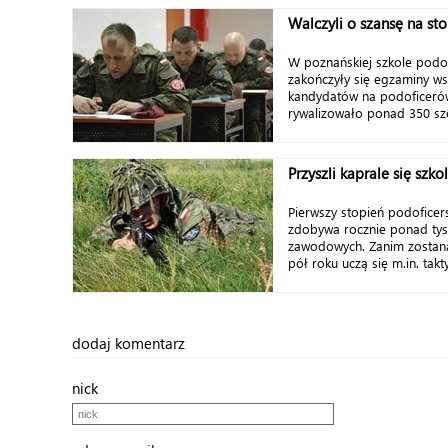
Walczyli o szansę na st
W poznańskiej szkole podof
zakończyły się egzaminy ws
kandydatów na podoficerów
rywalizowało ponad 350 sz
Przyszli kaprale się szko
Pierwszy stopień podoficer
zdobywa rocznie ponad tys
zawodowych. Zanim zostaną
pół roku uczą się m.in. takty
dodaj komentarz
nick