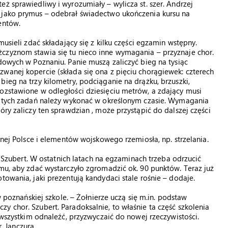
ż sprawiedliwy i wyrozumiały – wylicza st. szer. Andrzej
 jako prymus – odebrał świadectwo ukończenia kursu na
entów.
musieli zdać składający się z kilku części egzamin wstępny.
czyznom stawia się tu nieco inne wymagania – przyznaje chor.
dowych w Poznaniu. Panie muszą zaliczyć bieg na tysiąc
wanej kopercie (składa się ona z pięciu chorągiewek: czterech
ieg na trzy kilometry, podciąganie na drążku, brzuszki,
ozstawione w odległości dziesięciu metrów, a zdający musi
 z tych zadań należy wykonać w określonym czasie. Wymagania
óry zaliczy ten sprawdzian , może przystąpić do dalszej części
esnej Polsce i elementów wojskowego rzemiosła, np. strzelania.
r. Szubert. W ostatnich latach na egzaminach trzeba odrzucić
emu, aby zdać wystarczyło zgromadzić ok. 90 punktów. Teraz już
towania, jaki prezentują kandydaci stale rośnie – dodaje.
w poznańskiej szkole. – Żołnierze uczą się m.in. podstaw
y chor. Szubert. Paradoksalnie, to właśnie ta część szkolenia
m wszystkim odnaleźć, przyzwyczaić do nowej rzeczywistości.
r. Janczura.