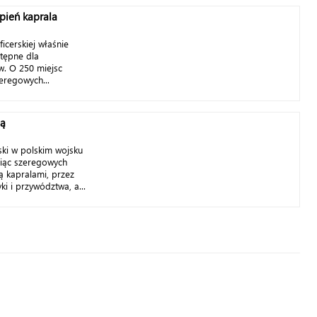
opień kaprala
icerskiej właśnie
tępne dla
. O 250 miejsc
eregowych...
lą
ski w polskim wojsku
iąc szeregowych
 kapralami, przez
ki i przywództwa, a...