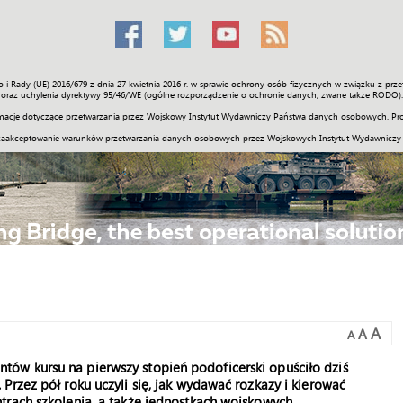
o i Rady (UE) 2016/679 z dnia 27 kwietnia 2016 r. w sprawie ochrony osób fizycznych w związku z 
Świat
Społeczność
Sport
Historia
Galerie
Wideo
ENGLI
oraz uchylenia dyrektywy 95/46/WE (ogólne rozporządzenie o ochronie danych, zwane także RODO).
acje dotyczące przetwarzania przez Wojskowy Instytut Wydawniczy Państwa danych osobowych. Pro
zaakceptowanie warunków przetwarzania danych osobowych przez Wojskowych Instytut Wydawniczy
A
A
A
ów kursu na pierwszy stopień podoficerski opuściło dziś
Przez pół roku uczyli się, jak wydawać rozkazy i kierować
trach szkolenia, a także jednostkach wojskowych.