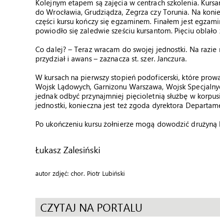
Kolejnym etapem są zajęcia w centrach szkolenia. Kursan
do Wrocławia, Grudziądza, Zegrza czy Torunia. Na koniec
części kursu kończy się egzaminem. Finałem jest egzam
powiodło się zaledwie sześciu kursantom. Pięciu oblało 
Co dalej? – Teraz wracam do swojej jednostki. Na razi
przydział i awans – zaznacza st. szer. Janczura.
W kursach na pierwszy stopień podoficerski, które prow
Wojsk Lądowych, Garnizonu Warszawa, Wojsk Specjalnych
jednak odbyć przynajmniej pięcioletnią służbę w korpus
jednostki, konieczna jest też zgoda dyrektora Departa
Po ukończeniu kursu żołnierze mogą dowodzić drużyną 
Łukasz Zalesiński
autor zdjęć: chor. Piotr Lubiński
CZYTAJ NA PORTALU