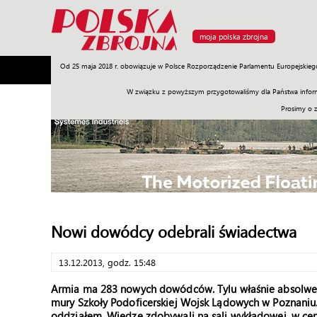
moja polska zbrojna
Od 25 maja 2018 r. obowiązuje w Polsce Rozporządzenie Parlamentu Europejskieg
Armia
Poligon
Sprzęt
Misje
Polityka
Prawo
W związku z powyższym przygotowaliśmy dla Państwa inform
Prosimy o 
Nowi dowódcy odebrali świadectwa
13.12.2013, godz. 15:48
Armia ma 283 nowych dowódców. Tylu właśnie absolwent
mury Szkoły Podoficerskiej Wojsk Lądowych w Poznaniu. 
oddziałem. Wiedzę zdobywali na sali wykładowej, w cen