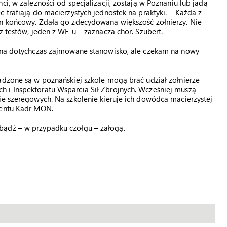
ci, w zależności od specjalizacji, zostają w Poznaniu lub jadą
 trafiają do macierzystych jednostek na praktyki. – Każda z
in końcowy. Zdała go zdecydowana większość żołnierzy. Nie
z testów, jeden z WF-u – zaznacza chor. Szubert.
e na dotychczas zajmowane stanowisko, ale czekam na nowy
adzone są w poznańskiej szkole mogą brać udział żołnierze
 i Inspektoratu Wsparcia Sił Zbrojnych. Wcześniej muszą
ie szeregowych. Na szkolenie kieruje ich dowódca macierzystej
mentu Kadr MON.
bądź – w przypadku czołgu – załogą.