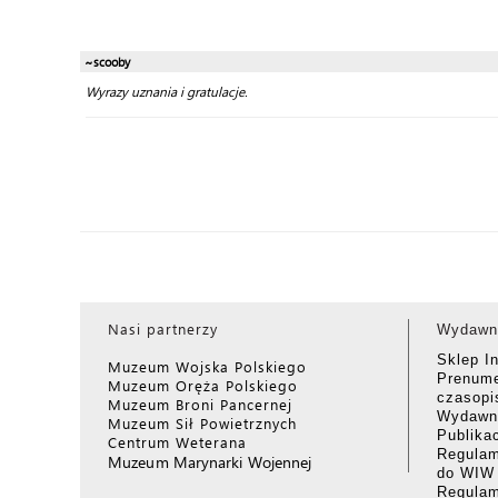
~scooby
Wyrazy uznania i gratulacje.
Nasi partnerzy
Wydawn
Sklep I
Muzeum Wojska Polskiego
Prenume
Muzeum Oręża Polskiego
czasop
Muzeum Broni Pancernej
Wydawni
Muzeum Sił Powietrznych
Publika
Centrum Weterana
Regulam
Muzeum Marynarki Wojennej
do WIW
Regula