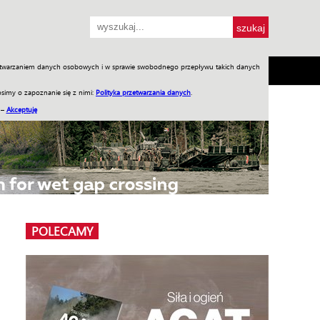
przetwarzaniem danych osobowych i w sprawie swobodnego przepływu takich danych
SH
SKLEP
Jednodniówki
Praca w WIW
simy o zapoznanie się z nimi:
Polityka przetwarzania danych
.
 –
Akceptuję
POLECAMY