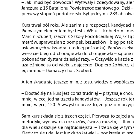
– Jaki musi być dowódca? Wytrwały i zdecydowany, ale te
Janczura z 16 Batalionu Powietrznodesantowego. Dziś –
pierwszy stopień podoficerski. Był jednym z 283 absolw
Kurs trwał pół roku. Ale zanim się rozpoczął, kandydaci 
Pierwszym elementem był test z WF-u. – Kobietom i męż
Marcin Szubert, rzecznik Szkoły Podoficerskiej Wojsk Lą
metrów, sprawdzian z pompek, brzuszków i bieg po tak z
ustawionych w kwadrat i jednej pośrodku). Panów czeka b
wreszcie bieg od chorągiewki do chorągiewki – są one r
pokonać ten dystans dziesięć razy. – Oczywiście każde
uzależnione są od wieku zdającego. Dopiero żołnierz, kt
egzaminu – tłumaczy chor. Szubert.
A ten składa się jeszcze m.in. z testu wiedzy o współcz
– Dostać się na kurs jest coraz trudniej – przyznaje cho
mniej więcej jedna trzecią kandydatów. – Jeszcze rok t
mniej więcej 150. A wszystko przez to, że poziom przygo
Sam kurs składa się z trzech części. Pierwsza to zajęcia 
metodyki, wydawania rozkazów, ćwiczą musztrę – tłumacz
dla wielu okazuje się najtrudniejsza. – Trzeba się w ty
Kiedy to się uda, jest już dużo łatwiej – podkreśla st. sze