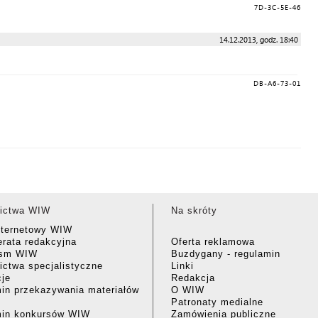
7D-3C-5E-46
14.12.2013, godz. 18:40
DB-A6-73-01
ictwa WIW
Na skróty
nternetowy WIW
rata redakcyjna
Oferta reklamowa
ism WIW
Buzdygany - regulamin
ctwa specjalistyczne
Linki
cje
Redakcja
in przekazywania materiałów
O WIW
Patronaty medialne
min konkursów WIW
Zamówienia publiczne