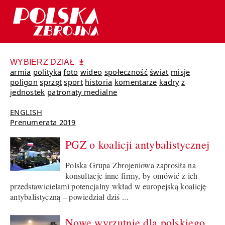
WYBIERZ DZIAŁ
armia
polityka
foto
wideo
społeczność
świat
misje
poligon
sprzęt
sport
historia
komentarze
kadry
z
jednostek
patronaty medialne
ENGLISH
Prenumerata 2019
PGZ o koalicji antybalistycznej
Polska Grupa Zbrojeniowa zaprosiła na
konsultacje inne firmy, by omówić z ich
przedstawicielami potencjalny wkład w europejską koalicję
antybalistyczną – powiedział dziś ...
Nowe wyrzutnie dla polskiego