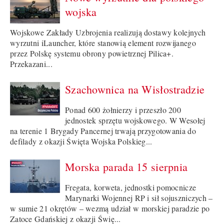
wojska
Wojskowe Zakłady Uzbrojenia realizują dostawy kolejnych
wyrzutni iLauncher, które stanowią element rozwijanego
przez Polskę systemu obrony powietrznej Pilica+.
Przekazani...
Szachownica na Wisłostradzie
Ponad 600 żołnierzy i przeszło 200
jednostek sprzętu wojskowego. W Wesołej
na terenie 1 Brygady Pancernej trwają przygotowania do
defilady z okazji Święta Wojska Polskieg...
Morska parada 15 sierpnia
Fregata, korweta, jednostki pomocnicze
Marynarki Wojennej RP i sił sojuszniczych –
w sumie 21 okrętów – wezmą udział w morskiej paradzie po
Zatoce Gdańskiej z okazji Świę...