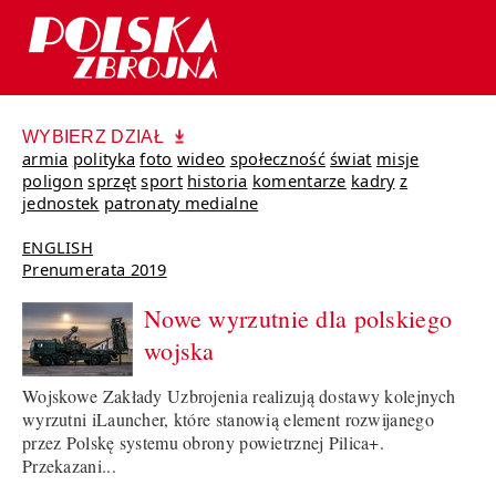
WYBIERZ DZIAŁ
armia
polityka
foto
wideo
społeczność
świat
misje
poligon
sprzęt
sport
historia
komentarze
kadry
z
jednostek
patronaty medialne
ENGLISH
Prenumerata 2019
Nowe wyrzutnie dla polskiego
wojska
Wojskowe Zakłady Uzbrojenia realizują dostawy kolejnych
wyrzutni iLauncher, które stanowią element rozwijanego
przez Polskę systemu obrony powietrznej Pilica+.
Przekazani...