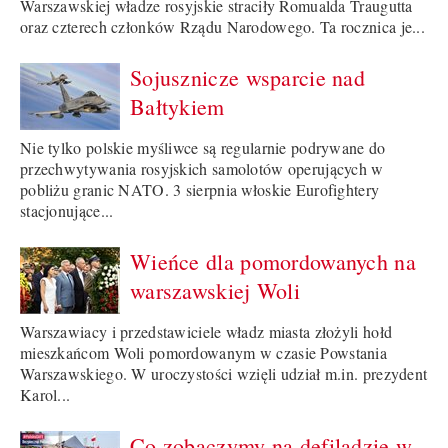
Warszawskiej władze rosyjskie straciły Romualda Traugutta
oraz czterech członków Rządu Narodowego. Ta rocznica je...
Sojusznicze wsparcie nad
Bałtykiem
Nie tylko polskie myśliwce są regularnie podrywane do
przechwytywania rosyjskich samolotów operujących w
pobliżu granic NATO. 3 sierpnia włoskie Eurofightery
stacjonujące...
Wieńce dla pomordowanych na
warszawskiej Woli
Warszawiacy i przedstawiciele władz miasta złożyli hołd
mieszkańcom Woli pomordowanym w czasie Powstania
Warszawskiego. W uroczystości wzięli udział m.in. prezydent
Karol...
Co zobaczymy na defiladzie w