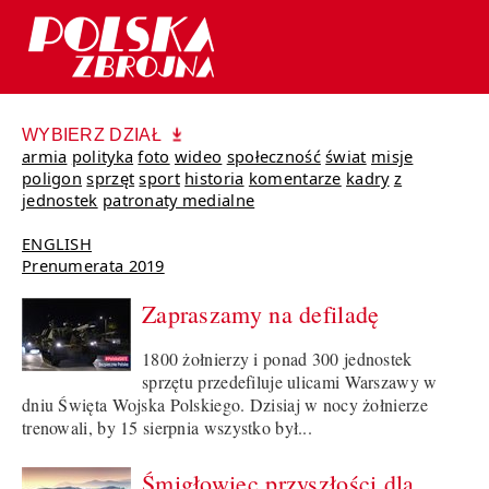
WYBIERZ DZIAŁ
armia
polityka
foto
wideo
społeczność
świat
misje
poligon
sprzęt
sport
historia
komentarze
kadry
z
jednostek
patronaty medialne
ENGLISH
Prenumerata 2019
Zapraszamy na defiladę
1800 żołnierzy i ponad 300 jednostek
sprzętu przedefiluje ulicami Warszawy w
dniu Święta Wojska Polskiego. Dzisiaj w nocy żołnierze
trenowali, by 15 sierpnia wszystko był...
Śmigłowiec przyszłości dla