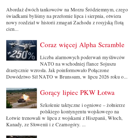
Abordaż dwóch tankowców na Morzu Śródziemnym, czego
świadkami byliśmy na przełomie lipca i sierpnia, otwiera
nowy rozdział w historii zmagań Zachodu z rosyjską flotą
cien...
Coraz więcej Alpha Scramble
Liczba alarmowych poderwań myśliwców
NATO na wschodniej flance Sojuszu
drastycznie wzrosła. Jak poinformowało Połączone
Dowództwo Sił NATO w Brunssum, w lipcu 2026 roku o...
Gorący lipiec PKW Łotwa
Szkolenie taktyczne i ogniowe – żołnierze
polskiego kontyngentu wojskowego na
Łotwie trenowali w lipcu z wojskami z Hiszpanii, Włoch,
Kanady, ze Słowenii i z Czarnogóry. ...