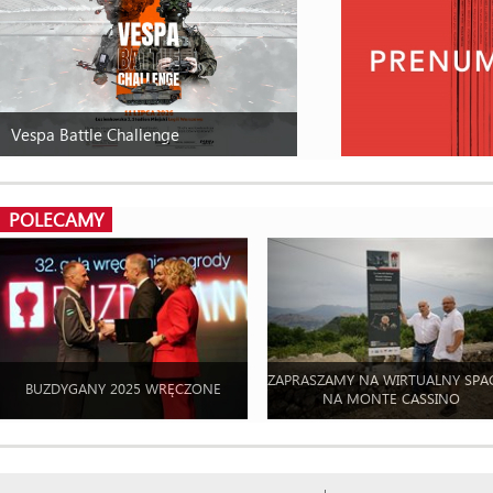
Vespa Battle Challenge
POLECAMY
ZAPRASZAMY NA WIRTUALNY SPA
BUZDYGANY 2025 WRĘCZONE
NA MONTE CASSINO