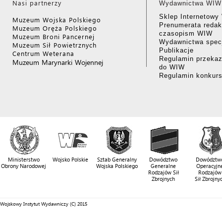
Nasi partnerzy
Wydawnictwa WIW
Sklep Internetow
Muzeum Wojska Polskiego
Prenumerata redak
Muzeum Oręża Polskiego
czasopism WIW
Muzeum Broni Pancernej
Wydawnictwa specj
Muzeum Sił Powietrznych
Publikacje
Centrum Weterana
Regulamin przekaz
Muzeum Marynarki Wojennej
do WIW
Regulamin konkur
Ministerstwo
Wojsko Polskie
Sztab Generalny
Dowództwo
Dowództw
Obrony Narodowej
Wojska Polskiego
Generalne
Operacyjn
Rodzajów Sił
Rodzajów
Zbrojnych
Sił Zbrojny
Wojskowy Instytut Wydawniczy (C) 2015