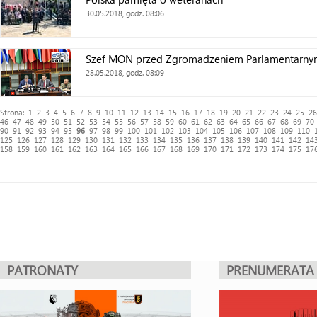
30.05.2018, godz. 08:06
Szef MON przed Zgromadzeniem Parlamentarn
28.05.2018, godz. 08:09
Strona:
1
2
3
4
5
6
7
8
9
10
11
12
13
14
15
16
17
18
19
20
21
22
23
24
25
26
46
47
48
49
50
51
52
53
54
55
56
57
58
59
60
61
62
63
64
65
66
67
68
69
70
90
91
92
93
94
95
96
97
98
99
100
101
102
103
104
105
106
107
108
109
110
125
126
127
128
129
130
131
132
133
134
135
136
137
138
139
140
141
142
14
158
159
160
161
162
163
164
165
166
167
168
169
170
171
172
173
174
175
17
PATRONATY
PRENUMERATA