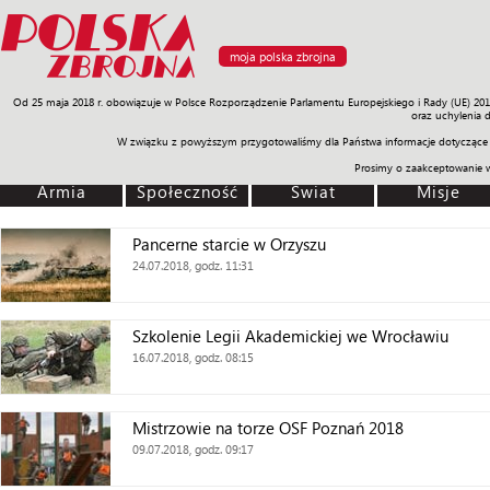
moja polska zbrojna
Od 25 maja 2018 r. obowiązuje w Polsce Rozporządzenie Parlamentu Europejskiego i Rady (UE) 20
Armia
Poligon
Sprzęt
Misje
Polityka
Prawo
Świat
Sp
oraz uchylenia 
W związku z powyższym przygotowaliśmy dla Państwa informacje dotyczące 
Prosimy o zaakceptowanie 
Armia
Społeczność
Świat
Misje
Pancerne starcie w Orzyszu
24.07.2018, godz. 11:31
Szkolenie Legii Akademickiej we Wrocławiu
16.07.2018, godz. 08:15
Mistrzowie na torze OSF Poznań 2018
09.07.2018, godz. 09:17